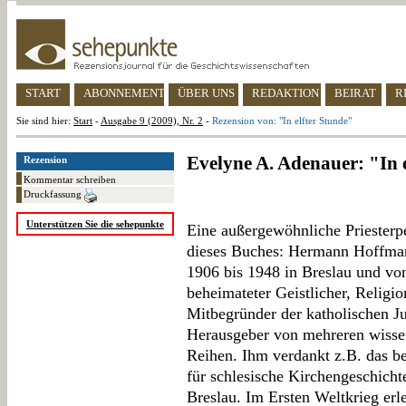
START
ABONNEMENT
ÜBER UNS
REDAKTION
BEIRAT
R
Sie sind hier:
Start
-
Ausgabe 9 (2009), Nr. 2
-
Rezension von: "In elfter Stunde"
Evelyne A. Adenauer: "In 
Rezension
Kommentar schreiben
Druckfassung
Unterstützen Sie die sehepunkte
Eine außergewöhnliche Priesterpe
dieses Buches: Hermann Hoffman
1906 bis 1948 in Breslau und vo
beheimateter Geistlicher, Religion
Mitbegründer der katholischen 
Herausgeber von mehreren wissen
Reihen. Ihm verdankt z.B. das be
für schlesische Kirchengeschicht
Breslau. Im Ersten Weltkrieg erle