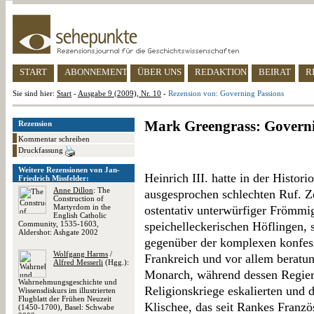
START
ABONNEMENT
ÜBER UNS
REDAKTION
BEIRAT
R
Sie sind hier:
Start
-
Ausgabe 9 (2009), Nr. 10
-
Rezension von: Governing Passions
Mark Greengrass: Governi
Rezension
Kommentar schreiben
Druckfassung
Weitere Rezensionen von Jan-
Heinrich III. hatte in der Histori
Friedrich Missfelder:
Anne Dillon
: The
ausgesprochen schlechten Ruf. Z
Construction of
Martyrdom in the
ostentativ unterwürfiger Frömmi
English Catholic
Community, 1535-1603,
speichelleckerischen Höflingen,
Aldershot: Ashgate 2002
gegenüber der komplexen konfes
Wolfgang Harms
/
Frankreich und vor allem beratung
Alfred Messerli
(Hgg.):
Monarch, während dessen Regieru
Wahrnehmungsgeschichte und
Religionskriege eskalierten und 
Wissensdiskurs im illustrierten
Flugblatt der Frühen Neuzeit
Klischee, das seit Rankes Franzö
(1450-1700), Basel: Schwabe