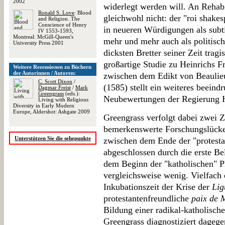
2002
widerlegt werden will. An Rehab
Ronald S. Love
: Blood
gleichwohl nicht: der "roi shakes
and Religion. The
Conscience of Henry
in neueren Würdigungen als subti
IV 1553-1593,
Montreal: McGill-Queen's
mehr und mehr auch als politisc
University Press 2001
dicksten Bretter seiner Zeit trag
großartige Studie zu Heinrichs F
Weitere Rezensionen zu Büchern
der Autorinnen / Autoren:
zwischen dem Edikt von Beauli
C. Scott Dixon
/
(1585) stellt ein weiteres beeind
Dagmar Freist
/
Mark
Greengrass
(eds.):
Neubewertungen der Regierung He
Living with Religious
Diversity in Early Modern
Europe, Aldershot: Ashgate 2009
Greengrass verfolgt dabei zwei Z
bemerkenswerte Forschungslücke
Unterstützen Sie die sehepunkte
zwischen dem Ende der "protesta
abgeschlossen durch die erste B
dem Beginn der "katholischen" P
vergleichsweise wenig. Vielfach e
Inkubationszeit der Krise der
Lig
protestantenfreundliche
paix de 
Bildung einer radikal-katholisc
Greengrass diagnostiziert dagege