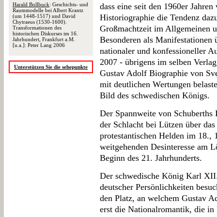
Harald Bollbuck
: Geschichts- und
dass eine seit den 1960er Jahren 
Raummodelle bei Albert Krantz
Historiographie die Tendenz dazu
(um 1448-1517) und David
Chytraeus (1530-1600).
Großmachtzeit im Allgemeinen u
Transformationen des
historischen Diskurses im 16.
Besonderen als Manifestationen ü
Jahrhundert, Frankfurt a.M.
[u.a.]: Peter Lang 2006
nationaler und konfessioneller 
2007 - übrigens im selben Verla
Unterstützen Sie die sehepunkte
Gustav Adolf Biographie von Sve
mit deutlichen Wertungen belaste
Bild des schwedischen Königs.
Der Spannweite von Schuberths Da
der Schlacht bei Lützen über das
protestantischen Helden im 18., 
weitgehenden Desinteresse am L
Beginn des 21. Jahrhunderts.
Der schwedische König Karl XII
deutscher Persönlichkeiten besuc
den Platz, an welchem Gustav Ad
erst die Nationalromantik, die i