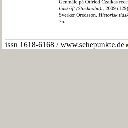
Genmäle på Otfried Czaikas rece
tidskrift (Stockholm)
., 2009 (129)
Sverker Oredsson,
Historisk tids
76.
issn 1618-6168 / www.sehepunkte.de