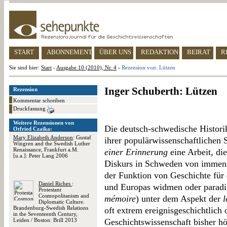
START
ABONNEMENT
ÜBER UNS
REDAKTION
BEIRAT
R
Sie sind hier:
Start
-
Ausgabe 10 (2010), Nr. 4
-
Rezension von: Lützen
Inger Schuberth: Lützen
Rezension
Kommentar schreiben
Druckfassung
Weitere Rezensionen von
Die deutsch-schwedische Historik
Otfried Czaika:
Mary Elizabeth Anderson
: Gustaf
ihrer populärwissenschaftlichen 
Wingren and the Swedish Luther
Renaissance, Frankfurt a.M.
einer Erinnerung
eine Arbeit, di
[u.a.]: Peter Lang 2006
Diskurs in Schweden von immense
der Funktion von Geschichte für
Daniel Riches
:
und Europas widmen oder paradig
Protestant
Cosmopolitanism and
mémoire
) unter dem Aspekt der
l
Diplomatic Culture.
Brandenburg-Swedish Relations
oft extrem ereignisgeschichtlich 
in the Seventeenth Century,
Leiden / Boston: Brill 2013
Geschichtswissenschaft bisher h