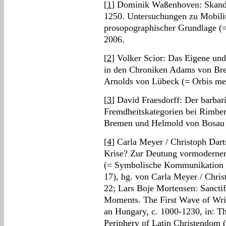
[
1
] Dominik Waßenhoven: Skandi
1250. Untersuchungen zu Mobilit
prosopographischer Grundlage (= 
2006.
[
2
] Volker Scior: Das Eigene und
in den Chroniken Adams von Br
Arnolds von Lübeck (= Orbis med
[
3
] David Fraesdorff: Der barbar
Fremdheitskategorien bei Rimbe
Bremen und Helmold von Bosau (
[
4
] Carla Meyer / Christoph Dart
Krise? Zur Deutung vormoderner
(= Symbolische Kommunikation u
17), hg. von Carla Meyer / Chri
22; Lars Boje Mortensen: Sancti
Moments. The First Wave of Wri
an Hungary, c. 1000-1230, in: T
Periphery of Latin Christendom 