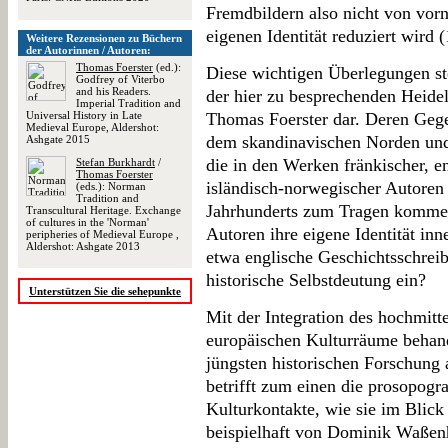
Fremdbildern also nicht von vorn
eigenen Identität reduziert wird (
Weitere Rezensionen zu Büchern
der Autorinnen / Autoren:
Thomas Foerster
(ed.):
Diese wichtigen Überlegungen s
Godfrey of Viterbo
and his Readers.
der hier zu besprechenden Heidel
Imperial Tradition and
Universal History in Late
Thomas Foerster dar. Deren Gege
Medieval Europe, Aldershot:
dem skandinavischen Norden und 
Ashgate 2015
die in den Werken fränkischer, en
Stefan Burkhardt
/
Thomas Foerster
isländisch-norwegischer Autoren 
(eds.): Norman
Tradition and
Jahrhunderts zum Tragen kommen
Transcultural Heritage. Exchange
of cultures in the 'Norman'
Autoren ihre eigene Identität i
peripheries of Medieval Europe ,
Aldershot: Ashgate 2013
etwa englische Geschichtsschreib
historische Selbstdeutung ein?
Unterstützen Sie die sehepunkte
Mit der Integration des hochmitte
europäischen Kulturräume behand
jüngsten historischen Forschung a
betrifft zum einen die prosopogr
Kulturkontakte, wie sie im Blick
beispielhaft von Dominik Waßen