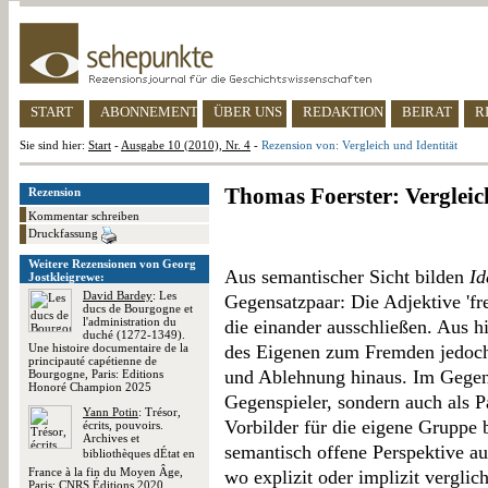
START
ABONNEMENT
ÜBER UNS
REDAKTION
BEIRAT
R
Sie sind hier:
Start
-
Ausgabe 10 (2010), Nr. 4
-
Rezension von: Vergleich und Identität
Thomas Foerster: Vergleic
Rezension
Kommentar schreiben
Druckfassung
Weitere Rezensionen von Georg
Aus semantischer Sicht bilden
Id
Jostkleigrewe:
David Bardey
: Les
Gegensatzpaar: Die Adjektive 'fr
ducs de Bourgogne et
l'administration du
die einander ausschließen. Aus hi
duché (1272-1349).
Une histoire documentaire de la
des Eigenen zum Fremden jedoc
principauté capétienne de
und Ablehnung hinaus. Im Gegent
Bourgogne, Paris: Editions
Honoré Champion 2025
Gegenspieler, sondern auch als P
Yann Potin
: Trésor,
Vorbilder für die eigene Gruppe 
écrits, pouvoirs.
Archives et
semantisch offene Perspektive auf
bibliothèques dÉtat en
France à la fin du Moyen Âge,
wo explizit oder implizit vergli
Paris: CNRS Éditions 2020