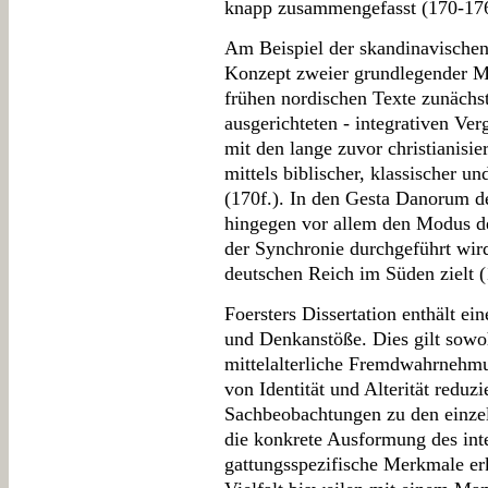
knapp zusammengefasst (170-176
Am Beispiel der skandinavischen 
Konzept zweier grundlegender M
frühen nordischen Texte zunächst
ausgerichteten - integrativen Ver
mit den lange zuvor christianisi
mittels biblischer, klassischer un
(170f.). In den Gesta Danorum d
hingegen vor allem den Modus des
der Synchronie durchgeführt wi
deutschen Reich im Süden zielt (
Foersters Dissertation enthält e
und Denkanstöße. Dies gilt sowoh
mittelalterliche Fremdwahrnehmu
von Identität und Alterität reduzi
Sachbeobachtungen zu den einzeln
die konkrete Ausformung des inte
gattungsspezifische Merkmale erk