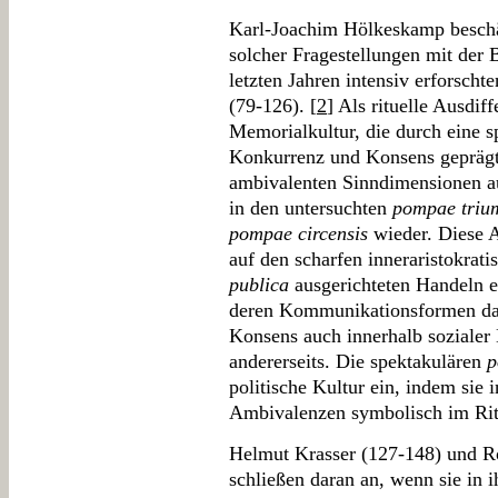
Karl-Joachim Hölkeskamp beschä
solcher Fragestellungen mit der
letzten Jahren intensiv erforscht
(79-126). [
2
] Als rituelle Ausdif
Memorialkultur, die durch eine 
Konkurrenz und Konsens geprägt 
ambivalenten Sinndimensionen auf
in den untersuchten
pompae trium
pompae circensis
wieder. Diese 
auf den scharfen inneraristokra
publica
ausgerichteten Handeln ei
deren Kommunikationsformen dar
Konsens auch innerhalb sozialer 
andererseits. Die spektakulären
p
politische Kultur ein, indem sie i
Ambivalenzen symbolisch im Rit
Helmut Krasser (127-148) und R
schließen daran an, wenn sie in 