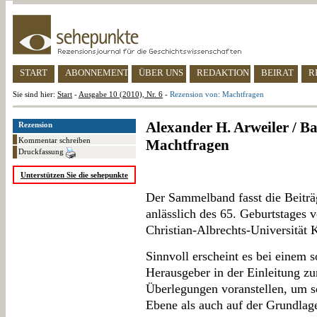
START
ABONNEMENT
ÜBER UNS
REDAKTION
BEIRAT
R
Sie sind hier:
Start
-
Ausgabe 10 (2010), Nr. 6
-
Rezension von: Machtfragen
Alexander H. Arweiler / B
Rezension
Kommentar schreiben
Machtfragen
Druckfassung
Unterstützen Sie die sehepunkte
Der Sammelband fasst die Beiträ
anlässlich des 65. Geburtstages
Christian-Albrechts-Universität 
Sinnvoll erscheint es bei einem
Herausgeber in der Einleitung zu
Überlegungen voranstellen, um s
Ebene als auch auf der Grundlag