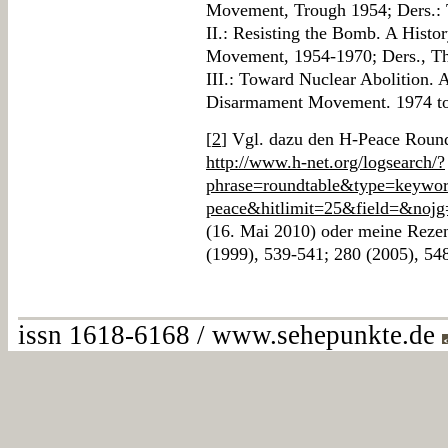
Movement, Trough 1954; Ders.: 
II.: Resisting the Bomb. A Hist
Movement, 1954-1970; Ders., Th
III.: Toward Nuclear Abolition. 
Disarmament Movement. 1974 to 
[
2
] Vgl. dazu den H-Peace Roun
http://www.h-net.org/logsearch/?
phrase=roundtable&type=keywor
peace&hitlimit=25&field=&no
(16. Mai 2010) oder meine Rezen
(1999), 539-541; 280 (2005), 548
issn 1618-6168 / www.sehepunkte.de