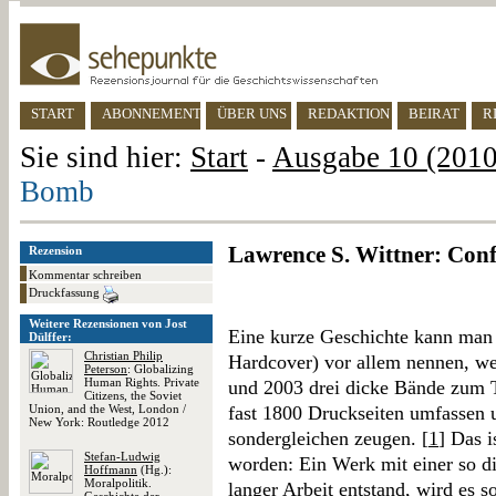
START
ABONNEMENT
ÜBER UNS
REDAKTION
BEIRAT
R
Sie sind hier:
Start
-
Ausgabe 10 (2010)
Bomb
Lawrence S. Wittner: Con
Rezension
Kommentar schreiben
Druckfassung
Weitere Rezensionen von Jost
Eine kurze Geschichte kann man 
Dülffer:
Christian Philip
Hardcover) vor allem nennen, we
Peterson
: Globalizing
Human Rights. Private
und 2003 drei dicke Bände zum T
Citizens, the Soviet
Union, and the West, London /
fast 1800 Druckseiten umfassen 
New York: Routledge 2012
sondergleichen zeugen. [
1
] Das 
Stefan-Ludwig
worden: Ein Werk mit einer so di
Hoffmann
(Hg.):
Moralpolitik.
langer Arbeit entstand, wird es s