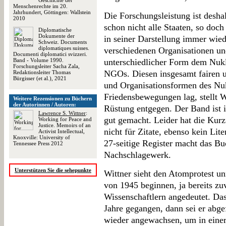
Geschichte der
Menschenrechte im 20.
Jahrhundert, Göttingen: Wallstein
Die Forschungsleistung ist desha
2010
schon nicht alle Staaten, so doch
Diplomatische
Dokumente der
in seiner Darstellung immer wied
Schweiz. Documents
diplomatiques suisses.
verschiedenen Organisationen und
Documenti diplomatici svizzeri.
Band - Volume 1990.
unterschiedlicher Form dem Nukle
Forschungsleiter Sacha Zala,
NGOs. Diesen insgesamt fairen 
Redaktionsleiter Thomas
Bürgisser (et al.), 2021
und Organisationsformen des Nuk
Friedensbewegungen lag, stellt W
Weitere Rezensionen zu Büchern
der Autorinnen / Autoren:
Rüstung entgegen. Der Band ist 
Lawrence S. Wittner
:
gut gemacht. Leider hat die Kur
Working for Peace and
Justice. Memoirs of an
nicht für Zitate, ebenso kein Lit
Activist Intellectual,
Knoxville: University of
27-seitige Register macht das B
Tennessee Press 2012
Nachschlagewerk.
Unterstützen Sie die sehepunkte
Wittner sieht den Atomprotest 
von 1945 beginnen, ja bereits zuv
Wissenschaftlern angedeutet. Das 
Jahre gegangen, dann sei er abgef
wieder angewachsen, um in einer