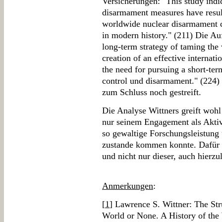
Versicherungen: "This study indic
disarmament measures have result
worldwide nuclear disarmament 
in modern history." (211) Die Au
long-term strategy of taming the
creation of an effective internati
the need for pursuing a short-ter
control und disarmament." (224
zum Schluss noch gestreift.
Die Analyse Wittners greift wohl
nur seinem Engagement als Aktivi
so gewaltige Forschungsleistung
zustande kommen konnte. Dafür i
und nicht nur dieser, auch hierzu
Anmerkungen
:
[
1
] Lawrence S. Wittner: The Str
World or None. A History of th