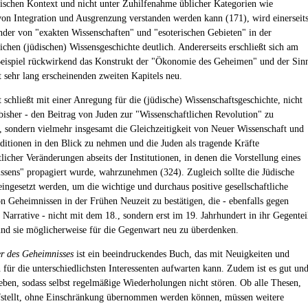
ischen Kontext und nicht unter Zuhilfenahme üblicher Kategorien wie
von Integration und Ausgrenzung verstanden werden kann (171), wird einerseit
nder von "exakten Wissenschaften" und "esoterischen Gebieten" in der
ichen (jüdischen) Wissensgeschichte deutlich. Andererseits erschließt sich am
eispiel rückwirkend das Konstrukt der "Ökonomie des Geheimen" und der Sin
t sehr lang erscheinenden zweiten Kapitels neu.
t schließt mit einer Anregung für die (jüdische) Wissenschaftsgeschichte, nicht
bisher - den Beitrag von Juden zur "Wissenschaftlichen Revolution" zu
, sondern vielmehr insgesamt die Gleichzeitigkeit von Neuer Wissenschaft und
ditionen in den Blick zu nehmen und die Juden als tragende Kräfte
licher Veränderungen abseits der Institutionen, in denen die Vorstellung eines
ssens" propagiert wurde, wahrzunehmen (324). Zugleich sollte die Jüdische
eingesetzt werden, um die wichtige und durchaus positive gesellschaftliche
n Geheimnissen in der Frühen Neuzeit zu bestätigen, die - ebenfalls gegen
e Narrative - nicht mit dem 18., sondern erst im 19. Jahrhundert in ihr Gegentei
nd sie möglicherweise für die Gegenwart neu zu überdenken.
er des Geheimnisses
ist ein beeindruckendes Buch, das mit Neuigkeiten und
für die unterschiedlichsten Interessenten aufwarten kann. Zudem ist es gut un
ieben, sodass selbst regelmäßige Wiederholungen nicht stören. Ob alle Thesen,
ufstellt, ohne Einschränkung übernommen werden können, müssen weitere