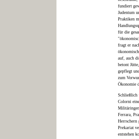
fundiert ge
Judentum un
Praktiken mi
Handlungssp
für die ges
"ökonomisc
fragt er na
ökonomische
auf, auch di
betont Jütt
gepflegt un
zum Vorwurf
Ökonomie d
Schließlich 
Colorni eine
Militäringe
Ferrara, Pr
Herrschern 
Prekariat v
entstehen k