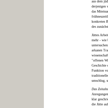
aus dem jüd
derjenigen 
das Miteina
frühneuzeitl
konkreten B
des zunächs
Jüttes Arbei
mehr - wie 
untersuchen
arkanen Tra
wissenschaft
"offenen Wi
Geschichte 
Funktion vo
traditionell
umschlug, u
Das Zeitalt
Anregungen 
klar geschr
die Jütte a