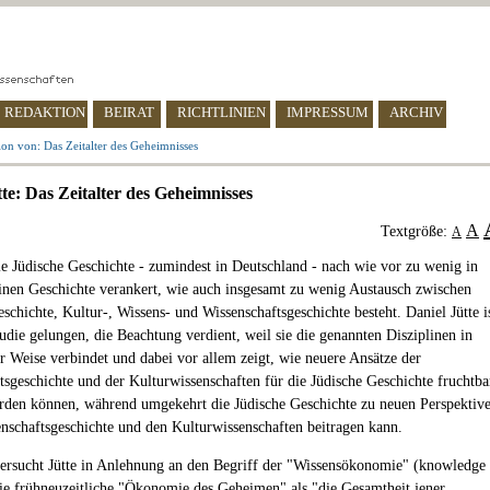
REDAKTION
BEIRAT
RICHTLINIEN
IMPRESSUM
ARCHIV
on von: Das Zeitalter des Geheimnisses
te: Das Zeitalter des Geheimnisses
A
Textgröße:
A
die Jüdische Geschichte - zumindest in Deutschland - nach wie vor zu wenig in
inen Geschichte verankert, wie auch insgesamt zu wenig Austausch zwischen
schichte, Kultur-, Wissens- und Wissenschaftsgeschichte besteht. Daniel Jütte i
tudie gelungen, die Beachtung verdient, weil sie die genannten Disziplinen in
er Weise verbindet und dabei vor allem zeigt, wie neuere Ansätze der
tsgeschichte und der Kulturwissenschaften für die Jüdische Geschichte fruchtba
den können, während umgekehrt die Jüdische Geschichte zu neuen Perspektiv
enschaftsgeschichte und den Kulturwissenschaften beitragen kann.
ersucht Jütte in Anlehnung an den Begriff der "Wissensökonomie" (knowledge
e frühneuzeitliche "Ökonomie des Geheimen" als "die Gesamtheit jener