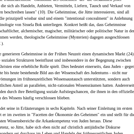
, die sich als Handeln, Anbieten, Vermitteln, Liefern, Tausch und Verkauf von
 beschreiben lassen" (10). Die Geheimnisse, die Jütte interessieren, sind all
 die prinzipiell wissbar sind und einem "intentional concealment" in Anlehnung
inologie von Sissela Bok unterliegen. Konkret heißt das, dass Geheimnisse
chaftlicher, alchemischer, magischer, militärischer oder politischer Natur in de
men werden, theologische Geheimnisse (Mysterien) dagegen ausgeschlossen
.).
ge generieren Geheimnisse in der Frühen Neuzeit einen dynamischen Markt (24)
e sozialen Strukturen beeinflusst und insbesondere in der Begegnung zwischen
risten eine erhebliche Rolle spielt. Dies bedeutet einerseits, dass Juden - gege
tte bis heute bestehende Bild aus der Wissenschaft des Judentums - nicht nur
trömungen im frühneuzeitlichen Wissensaustausch unterstützten, sondern auch
tlichen Anteil an parallelen, nicht-rationalen Wissensräumen hatten. Anderersei
den durch ihre Beteiligung soziale Aufstiegschancen, die ihnen in den offiziell
n des Wissens häufig verschlossen blieben.
det seine in Erläuterungen in sechs Kapiteln. Nach seiner Einleitung im ersten
rt er im zweiten in "Facetten der Ökonomie des Geheimen" ein und stellt für di
sten Wissensbereiche die Arkankompetenz von Juden heraus. Diese
nz, so Jütte, habe sich eben nicht auf christlich antijüdische Diskurse
 sondern sei durchaus im Leben und Handeln der frühneuzeitlichen Juden