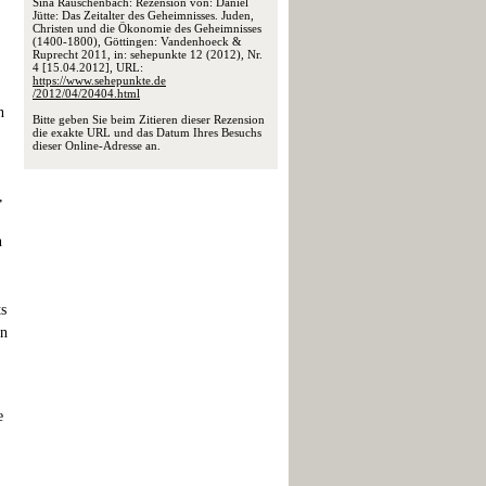
Sina Rauschenbach: Rezension von: Daniel
Jütte: Das Zeitalter des Geheimnisses. Juden,
Christen und die Ökonomie des Geheimnisses
(1400-1800), Göttingen: Vandenhoeck &
Ruprecht 2011, in: sehepunkte 12 (2012), Nr.
4 [15.04.2012], URL:
https://www.sehepunkte.de
/2012/04/20404.html
n
Bitte geben Sie beim Zitieren dieser Rezension
die exakte URL und das Datum Ihres Besuchs
dieser Online-Adresse an.
,
n
ts
en
e