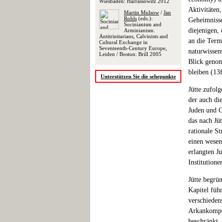
Wiesbaden: Harrassowitz 2012
Aktivitäten
Martin Mulsow
/
Jan
Rohls
(eds.):
Geheimnissen
Socinianism and
diejenigen,
Arminianism.
Antitrinitarians, Calvinists and
an die Term
Cultural Exchange in
Seventeenth-Century Europe,
naturwissens
Leiden / Boston: Brill 2005
Blick genom
bleiben (13f
Unterstützen Sie die sehepunkte
Jütte zufol
der auch di
Juden und Ch
das nach Jü
rationale S
einen wesen
erlangten Ju
Institutione
Jütte begrün
Kapitel füh
verschieden
Arkankompete
beschränkt,