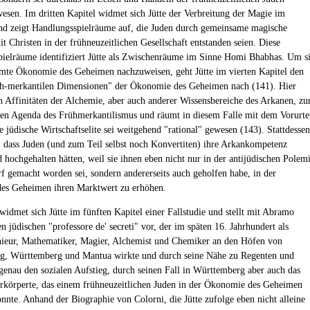
wesen. Im dritten Kapitel widmet sich Jütte der Verbreitung der Magie im
d zeigt Handlungsspielräume auf, die Juden durch gemeinsame magische
t Christen in der frühneuzeitlichen Gesellschaft entstanden seien. Diese
ielräume identifiziert Jütte als Zwischenräume im Sinne Homi Bhabhas. Um s
amte Ökonomie des Geheimen nachzuweisen, geht Jütte im vierten Kapitel den
h-merkantilen Dimensionen" der Ökonomie des Geheimen nach (141). Hier
ch Affinitäten der Alchemie, aber auch anderer Wissensbereiche des Arkanen, zu
n Agenda des Frühmerkantilismus und räumt in diesem Falle mit dem Vorurte
e jüdische Wirtschaftselite sei weitgehend "rational" gewesen (143). Stattdessen
e, dass Juden (und zum Teil selbst noch Konvertiten) ihre Arkankompetenz
d hochgehalten hätten, weil sie ihnen eben nicht nur in der antijüdischen Polem
 gemacht worden sei, sondern andererseits auch geholfen habe, in der
es Geheimen ihren Marktwert zu erhöhen.
widmet sich Jütte im fünften Kapitel einer Fallstudie und stellt mit Abramo
n jüdischen "professore de' secreti" vor, der im späten 16. Jahrhundert als
nieur, Mathematiker, Magier, Alchemist und Chemiker an den Höfen von
ag, Württemberg und Mantua wirkte und durch seine Nähe zu Regenten und
genau den sozialen Aufstieg, durch seinen Fall in Württemberg aber auch das
erkörperte, das einem frühneuzeitlichen Juden in der Ökonomie des Geheimen
onnte. Anhand der Biographie von Colorni, die Jütte zufolge eben nicht alleine