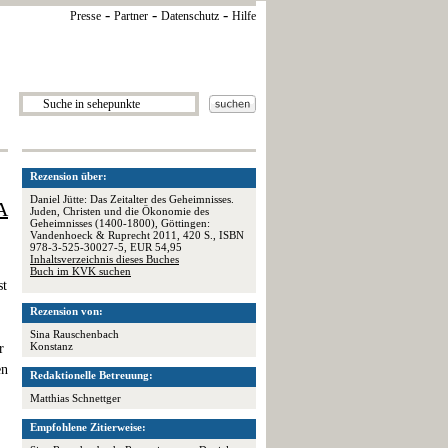
-
-
-
Presse
Partner
Datenschutz
Hilfe
Rezension über:
Daniel Jütte: Das Zeitalter des Geheimnisses.
A
Juden, Christen und die Ökonomie des
Geheimnisses (1400-1800), Göttingen:
Vandenhoeck & Ruprecht 2011, 420 S., ISBN
978-3-525-30027-5, EUR 54,95
Inhaltsverzeichnis dieses Buches
Buch im KVK suchen
st
Rezension von:
Sina Rauschenbach
Konstanz
r
en
Redaktionelle Betreuung:
Matthias Schnettger
Empfohlene Zitierweise: