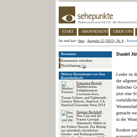
START
ABONNEMENT
ÜBER UNS
Sie sind hier:
Start
-
Ausgabe 12 (2012), Nr. 4
-
Rezensi
Daniel Jüt
Rezension
Kommentar schreiben
Druckfassung
Weitere Rezensionen von Sina
Leider ist 
Rauschenbach:
der allgeme
Francesca Bregoli
:
Mediterranean
Jüdischer Ge
Enlightenment.
jetzt eine S
Livornese Jews,
Tuscan Culture, and Eighteenth-
vorbildlich
Century Reform, Stanford, CA:
Stanford University Press 2014
Wissenschaf
Dagmar Bechtloff
:
gemacht wer
Don Luis und die
in der Wiss
Frauen Carvajal.
Atlantische Welten in
der Frühen Neuzeit. Ein Beitrag
Konkret unt
zur sefardisch-christlichen
Gender- und Kulturgeschichte,
economy) di