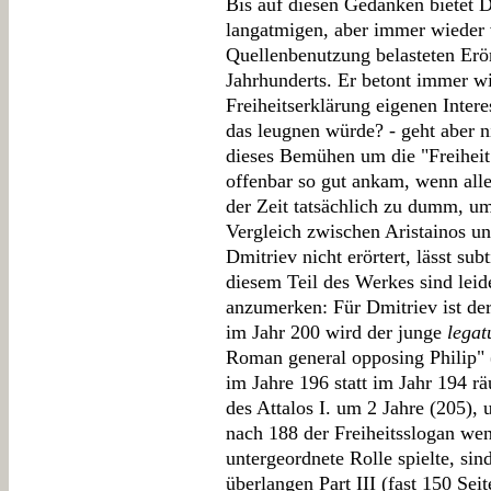
Bis auf diesen Gedanken bietet D
langatmigen, aber immer wieder 
Quellenbenutzung belasteten Erör
Jahrhunderts. Er betont immer wi
Freiheitserklärung eigenen Intere
das leugnen würde? - geht aber n
dieses Bemühen um die "Freiheit"
offenbar so gut ankam, wenn all
der Zeit tatsächlich zu dumm, um
Vergleich zwischen Aristainos u
Dmitriev nicht erörtert, lässt su
diesem Teil des Werkes sind lei
anzumerken: Für Dmitriev ist der 
im Jahr 200 wird der junge
legat
Roman general opposing Philip" (
im Jahre 196 statt im Jahr 194 r
des Attalos I. um 2 Jahre (205),
nach 188 der Freiheitsslogan wen
untergeordnete Rolle spielte, si
überlangen Part III (fast 150 Se