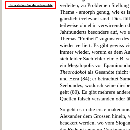
verleiten, zu Problemen Stellung 
Unterstützen Sie die sehepunkte
Thema - amorph genug, wie es is
gänzlich irrelevant sind. Dies fä
teilweise ohnehin verwirrenden 
Jahrhunderts besonders auf, wo e
Themas "Freiheit" zugunsten des
wieder verliert. Es gibt gewiss v
immer wieder, worum es dem Auto
sich leider Sachfehler ein: z.B.
ein Megalopolis vor Epaminondas 
Theorodokoi
als Gesandte (nicht
und Hera (84); er betrachtet Samo
Seebundes, wodurch seine diesbe
geht (80). Es gibt mehrere ander
Quellen falsch verstanden oder üb
So geht es in die erste makedonis
Alexander dem Grossen hinein, 
beackert werden, wo vom Slogan 
die Rede ist; wie im Vorgängerkap