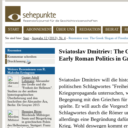
START
ABONNEMENT
ÜBER UNS
REDAKTION
BEIRAT
R
Sie sind hier:
Start
-
Ausgabe 12 (2012), Nr. 4
-
Rezension von: The Greek Slogan of Freedo
Sviatoslav Dmitriev: The
Rezension
Kommentar schreiben
Early Roman Politics in G
Druckfassung
Weitere Rezensionen von R.
Malcolm Errington:
Gustav Adolf
Sviatoslav Dmitriev will die his
Lehmann
: Alexander
der Große und die
politischen Schlagwortes "Freihei
"Freiheit der Hellenen".
Studien zu der antiken
Kriegspropaganda untersuchen, w
historiographischen
Überlieferung und den
Begegnung mit den Griechen für 
Inschriften der Alexander-Ära,
Berlin: De Gruyter 2015
spielte. Er will auch die Vorges
Henning Börm
:
Schlagwortes durch die Römer un
Mordende Mitbürger.
allerdings eine Begründung dafür
Stasis und Bürgerkrieg
in griechischen Poleis
Krieg. Wohl deswegen kommt er
des Hellenismus, Stuttgart: Franz