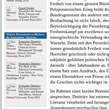
Steiner Verlag 2019
Freiheit von einem grossen Bünd
Daniel Ogden
:
Peloponnesischen Krieg beide Ko
Alexander the Great.
Myth, Genesis and
Bundesgenossen des anderen mit 
Sexuality, Exeter:
Beobachtung ist nicht falsch, a
University of Exeter Press 2011
Berücksichtigung der Perserkriege
Freiheitskampf par excellence wa
Weitere Rezensionen zu Büchern
innergriechische Verwendung des
der Autorinnen / Autoren:
Sviatoslav Dmitriev
:
Wurzeln. Denn seit den Perserkr
The Orator Demades.
Classical Greece
immer grundsätzlich Freiheit vo
Reimagined Through
Rhetoric, Oxford: Oxford
Herrscher griechisch oder nicht-
University Press 2021
subjektiv gefühlten politischen Fr
Sviatoslav Dmitriev
:
darstellt - über Jahrhunderte an
The Birth of the
Athenian Community.
einem Satz zum Ausdruck, den Dmi
From Solon to
Cleisthenes, London / New York:
einem Ehrendekret von Priene ziti
Routledge 2018
die Griechen nichts wichtiger ist
Sviatoslav Dmitriev
:
City Government in
Im Rahmen einer kurzen Rezensio
Hellenistic and Roman
Asia Minor, Oxford:
ansprechen. Dmitriev hat enorme
Oxford University Press 2005
Literatur verarbeitet und herange
Anmerkungen anschwellen lässt. 