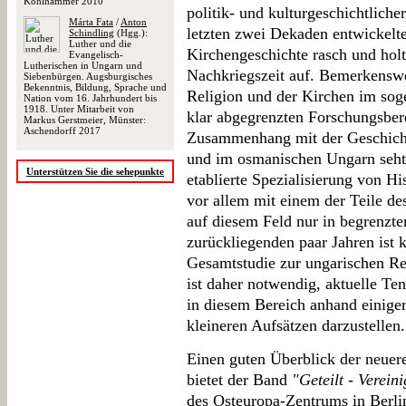
Kohlhammer 2010
politik- und kulturgeschichtliche
Márta Fata
/
Anton
letzten zwei Dekaden entwickelte
Schindling
(Hgg.):
Luther und die
Kirchengeschichte rasch und hol
Evangelisch-
Lutherischen in Ungarn und
Nachkriegszeit auf. Bemerkenswer
Siebenbürgen. Augsburgisches
Bekenntnis, Bildung, Sprache und
Religion und der Kirchen im sog
Nation vom 16. Jahrhundert bis
1918. Unter Mitarbeit von
klar abgegrenzten Forschungsbere
Markus Gerstmeier, Münster:
Aschendorff 2017
Zusammenhang mit der Geschicht
und im osmanischen Ungarn seht
Unterstützen Sie die sehepunkte
etablierte Spezialisierung von Hi
vor allem mit einem der Teile de
auf diesem Feld nur in begrenzte
zurückliegenden paar Jahren ist
Gesamtstudie zur ungarischen Re
ist daher notwendig, aktuelle Te
in diesem Bereich anhand einig
kleineren Aufsätzen darzustellen.
Einen guten Überblick der neuer
bietet der Band
"Geteilt - Vereini
des Osteuropa-Zentrums in Berlin