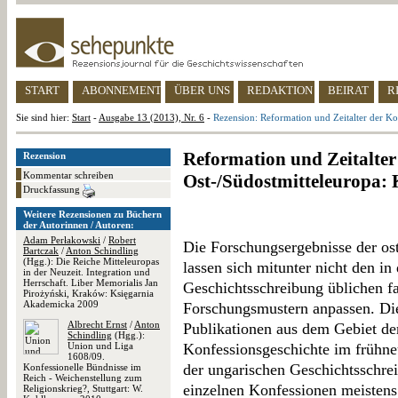
START
ABONNEMENT
ÜBER UNS
REDAKTION
BEIRAT
R
Sie sind hier:
Start
-
Ausgabe 13 (2013), Nr. 6
-
Rezension: Reformation und Zeitalter der K
Reformation und Zeitalter
Rezension
Kommentar schreiben
Ost-/Südostmitteleuropa:
Druckfassung
Weitere Rezensionen zu Büchern
der Autorinnen / Autoren:
Adam Perłakowski
/
Robert
Die Forschungsergebnisse der ost
Bartczak
/
Anton Schindling
(Hgg.): Die Reiche Mitteleuropas
lassen sich mitunter nicht den i
in der Neuzeit. Integration und
Herrschaft. Liber Memorialis Jan
Geschichtsschreibung üblichen f
Pirożyński, Kraków: Księgarnia
Akademicka 2009
Forschungsmustern anpassen. Dies
Albrecht Ernst
/
Anton
Publikationen aus dem Gebiet de
Schindling
(Hgg.):
Union und Liga
Konfessionsgeschichte im frühne
1608/09.
der ungarischen Geschichtsschre
Konfessionelle Bündnisse im
Reich - Weichenstellung zum
einzelnen Konfessionen meistens
Religionskrieg?, Stuttgart: W.