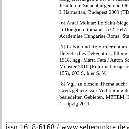
Jesuiten in Siebenbürgen und Ob
L'Harmattan, Budapest 2009 (TD
[
6
] Antal Molnár: Le Saint-Siége
la Hongrie ottomane 1572-1647,
Academiae Hungariae Roma. Stud
[
7
] Calvin und Reformiertentum
Helvetisches Bekenntnis, Ethnie 
1918, hgg. Márta Fata / Anton Sc
Münster 2010 (Reformationsgesch
155), 603 S, hier S. V.
[
8
] Vgl. zu diesem Thema auch:
Grenzgebiete. Zur Verbreitung d
besiedelten Gebieten, METEM, Le
/ Leipzig 2011.
issn 1618-6168 / www.sehepunkte.de