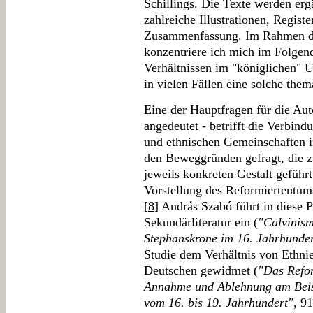
Schillings. Die Texte werden erg
zahlreiche Illustrationen, Regist
Zusammenfassung. Im Rahmen die
konzentriere ich mich im Folgend
Verhältnissen im "königlichen" U
in vielen Fällen eine solche them
Eine der Hauptfragen für die Aut
angedeutet - betrifft die Verbin
und ethnischen Gemeinschaften 
den Beweggründen gefragt, die z
jeweils konkreten Gestalt geführ
Vorstellung des Reformiertentums
[
8
] András Szabó führt in diese 
Sekundärliteratur ein (
"Calvinism
Stephanskrone im 16. Jahrhunde
Studie dem Verhältnis von Ethni
Deutschen gewidmet (
"Das Refo
Annahme und Ablehnung am Beis
vom 16. bis 19. Jahrhundert"
, 9