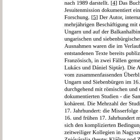
nach 1989 darstellt. [
4
] Das Buch
Jesuitenmission dokumentiert ein
Forschung. [
5
] Der Autor, intern
mehrjährigen Beschäftigung mit
Ungarn und auf der Balkanhalbins
ungarischen und siebenbürgische
Ausnahmen waren die im Verlau
entstandenen Texte bereits publiz
Französisch, in zwei Fällen gem
Lukács und Dániel Siptár). Die A
vom zusammenfassenden Überblic
Ungarn und Siebenbürgen im 16. J
durchgehend mit römischen und u
dokumentierten Studien - die S
kohärent. Die Mehrzahl der Studi
17. Jahrhundert: die Misserfolge
16. und frühen 17. Jahrhundert m
sich den komplizierten Bedingu
zeitweiliger Kollegien in Nagys
Znióváralja (heute: Kláštor pod