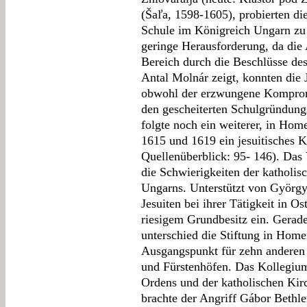
(Šaľa, 1598-1605), probierten di
Schule im Königreich Ungarn zu 
geringe Herausforderung, da die 
Bereich durch die Beschlüsse de
Antal Molnár zeigt, konnten die J
obwohl der erzwungene Kompromi
den gescheiterten Schulgründun
folgte noch ein weiterer, in Ho
1615 und 1619 ein jesuitisches K
Quellenüberblick: 95- 146). Das 
die Schwierigkeiten der katholi
Ungarns. Unterstützt von György
Jesuiten bei ihrer Tätigkeit in O
riesigem Grundbesitz ein. Gerade
unterschied die Stiftung in Hom
Ausgangspunkt für zehn anderen 
und Fürstenhöfen. Das Kollegium 
Ordens und der katholischen Kir
brachte der Angriff Gábor Bethle