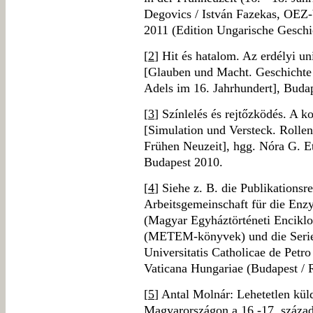
Degovics / István Fazekas, OEZ-
2011 (Edition Ungarische Geschic
[
2
] Hit és hatalom. Az erdélyi un
[Glauben und Macht. Geschichte 
Adels im 16. Jahrhundert], Buda
[
3
] Színlelés és rejtőzködés. A k
[Simulation und Versteck. Rollens
Frühen Neuzeit], hgg. Nóra G. Et
Budapest 2010.
[
4
] Siehe z. B. die Publikations
Arbeitsgemeinschaft für die Enz
(Magyar Egyháztörténeti Encikl
(METEM-könyvek) und die Serie B
Universitatis Catholicae de Pet
Vaticana Hungariae (Budapest /
[
5
] Antal Molnár: Lehetetlen kül
Magyarországon a 16.-17. száza