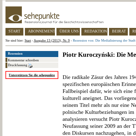
START
ABONNEMENT
ÜBER UNS
REDAKTION
BEIRAT
R
Sie sind hier:
Start
-
Ausgabe 13 (2013), Nr. 9
-
Rezension von: Die Medialisierung der Stadt
Piotr Kuroczyński: Die Me
Rezension
Kommentar schreiben
Druckfassung
Unterstützen Sie die sehepunkte
Die radikale Zäsur des Jahres 1
spezifischen europäischen Erinn
Fallbeispiel dafür, wie sich eine
kulturell aneignet. Das vorliege
seinem Titel mehr als nur eine N
polnische Kulturbeziehungen im S
analysieren versucht Piotr Kuroc
Neufassung seiner 2009 an der T
den Diskursen nachzugehen, in de