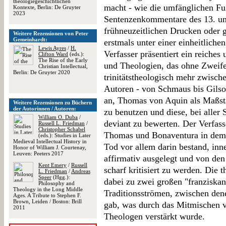
theologiegeschichtlichen
macht - wie die umfänglichen Fu
Kontexte, Berlin: De Gruyter
2023
Sentenzenkommentare des 13. und
frühneuzeitlichen Drucken oder g
Weitere Rezensionen von Peter
Gemeinhardt:
erstmals unter einer einheitliche
Lewis Ayres
/
H.
Verfasser präsentiert ein reiches
Clifton Ward
(eds.):
The Rise of the Early
und Theologien, das ohne Zweifel
Christian Intellectual,
Berlin: De Gruyter 2020
trinitätstheologisch mehr zwisch
Autoren - von Schmaus bis Gilson
an, Thomas von Aquin als Maßst
Weitere Rezensionen zu Büchern
der Autorinnen / Autoren:
zu benutzen und diese, bei aller 
William O. Duba
/
deviant zu bewerten. Der Verfass
Russell L. Friedman
/
Christopher Schabel
Thomas und Bonaventura in dem 
(eds.): Studies in Later
Medieval Intellectual History in
Tod vor allem darin bestand, inn
Honor of William J. Courtenay,
Leuven: Peeters 2017
affirmativ ausgelegt und von de
Kent Emery
/
Russell
scharf kritisiert zu werden. Die 
L. Friedman
/
Andreas
Speer
(Hgg.):
dabei zu zwei großen "franziska
Philosophy and
Theology in the Long Middle
Traditionsströmen, zwischen denen
Ages. A Tribute to Stephen F.
Brown, Leiden / Boston: Brill
gab, was durch das Mitmischen 
2011
Theologen verstärkt wurde.