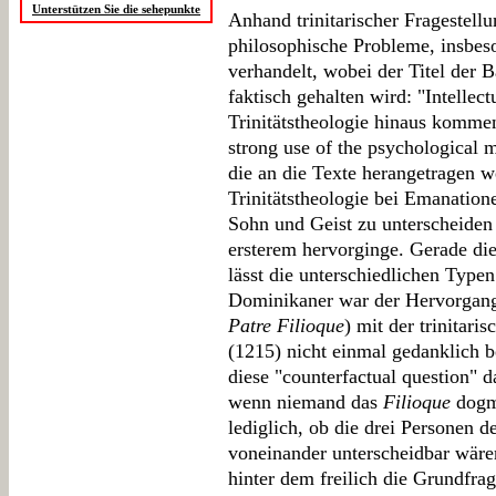
Unterstützen Sie die sehepunkte
Anhand trinitarischer Fragestell
philosophische Probleme, insbes
verhandelt, wobei der Titel der 
faktisch gehalten wird: "Intellect
Trinitätstheologie hinaus kommen
strong use of the psychological m
die an die Texte herangetragen 
Trinitätstheologie bei Emanation
Sohn und Geist zu unterscheiden 
ersterem hervorginge. Gerade di
lässt die unterschiedlichen Typen
Dominikaner war der Hervorgang 
Patre Filioque
) mit der trinitari
(1215) nicht einmal gedanklich be
diese "counterfactual question" d
wenn niemand das
Filioque
dogma
lediglich, ob die drei Personen d
voneinander unterscheidbar wären
hinter dem freilich die Grundfrage