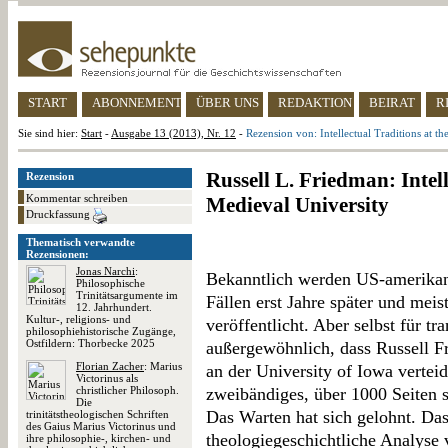
START
ABONNEMENT
ÜBER UNS
REDAKTION
BEIRAT
R
Sie sind hier:
Start
-
Ausgabe 13 (2013), Nr. 12
-
Rezension von: Intellectual Traditions at t
Russell L. Friedman: Intell
Rezension
Kommentar schreiben
Medieval University
Druckfassung
Thematisch verwandte
Rezensionen:
Jonas Narchi
:
Bekanntlich werden US-amerikani
Philosophische
Trinitätsargumente im
Fällen erst Jahre später und meist
12. Jahrhundert.
Kultur-, religions- und
veröffentlicht. Aber selbst für tra
philosophiehistorische Zugänge,
Ostfildern: Thorbecke 2025
außergewöhnlich, dass Russell Fr
Florian Zacher
: Marius
an der University of Iowa verteid
Victorinus als
christlicher Philosoph.
zweibändiges, über 1000 Seiten s
Die
Das Warten hat sich gelohnt. Das
trinitätstheologischen Schriften
des Gaius Marius Victorinus und
theologiegeschichtliche Analyse 
ihre philosophie-, kirchen- und