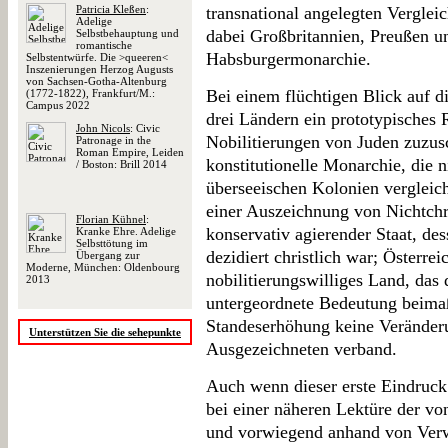
Patricia Kleßen
:
transnational angelegten Verglei
Adelige
dabei Großbritannien, Preußen un
Selbstbehauptung und
romantische
Habsburgermonarchie.
Selbstentwürfe. Die >queeren<
Inszenierungen Herzog Augusts
von Sachsen-Gotha-Altenburg
Bei einem flüchtigen Blick auf di
(1772-1822), Frankfurt/M.:
Campus 2022
drei Ländern ein prototypisches
John Nicols
: Civic
Nobilitierungen von Juden zuzusc
Patronage in the
Roman Empire, Leiden
konstitutionelle Monarchie, die n
/ Boston: Brill 2014
überseeischen Kolonien vergleic
einer Auszeichnung von Nichtchri
Florian Kühnel
:
konservativ agierender Staat, de
Kranke Ehre. Adelige
Selbsttötung im
dezidiert christlich war; Österreic
Übergang zur
Moderne, München: Oldenbourg
nobilitierungswilliges Land, das
2013
untergeordnete Bedeutung beimaß
Standeserhöhung keine Veränderu
Unterstützen Sie die sehepunkte
Ausgezeichneten verband.
Auch wenn dieser erste Eindruck s
bei einer näheren Lektüre der v
und vorwiegend anhand von Verwa