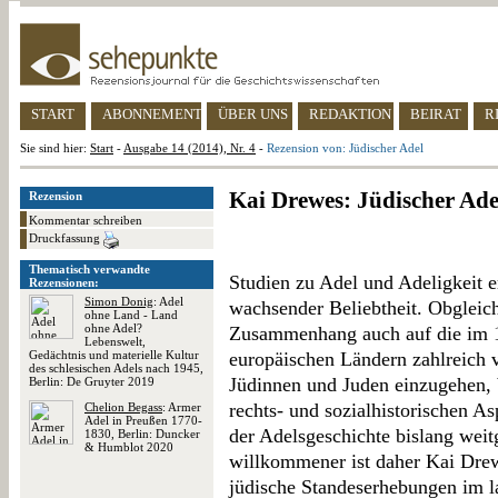
START
ABONNEMENT
ÜBER UNS
REDAKTION
BEIRAT
R
Sie sind hier:
Start
-
Ausgabe 14 (2014), Nr. 4
-
Rezension von: Jüdischer Adel
Kai Drewes: Jüdischer Ade
Rezension
Kommentar schreiben
Druckfassung
Thematisch verwandte
Studien zu Adel und Adeligkeit er
Rezensionen:
Simon Donig
: Adel
wachsender Beliebtheit. Obgleich
ohne Land - Land
ohne Adel?
Zusammenhang auch auf die im 19
Lebenswelt,
Gedächtnis und materielle Kultur
europäischen Ländern zahlreich
des schlesischen Adels nach 1945,
Jüdinnen und Juden einzugehen, bl
Berlin: De Gruyter 2019
rechts- und sozialhistorischen 
Chelion Begass
: Armer
Adel in Preußen 1770-
der Adelsgeschichte bislang weit
1830, Berlin: Duncker
& Humblot 2020
willkommener ist daher Kai Drewe
jüdische Standeserhebungen im l