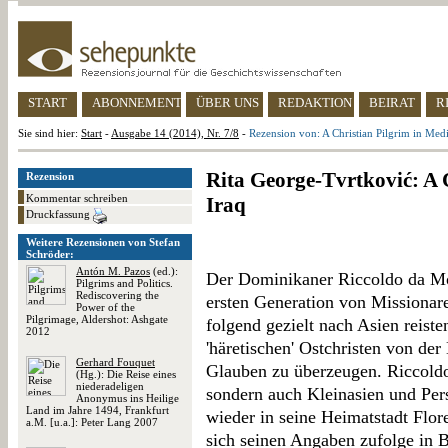
START
ABONNEMENT
ÜBER UNS
REDAKTION
BEIRAT
R
Sie sind hier:
Start
-
Ausgabe 14 (2014), Nr. 7/8
-
Rezension von: A Christian Pilgrim in Medi
Rita George-Tvrtković: A 
Rezension
Kommentar schreiben
Iraq
Druckfassung
Weitere Rezensionen von Stefan
Schröder:
Antón M. Pazos
(ed.):
Der Dominikaner Riccoldo da Mo
Pilgrims and Politics.
Rediscovering the
ersten Generation von Missionar
Power of the
Pilgrimage, Aldershot: Ashgate
folgend gezielt nach Asien reist
2012
'häretischen' Ostchristen von de
Gerhard Fouquet
Glauben zu überzeugen. Riccoldo
(Hg.): Die Reise eines
niederadeligen
sondern auch Kleinasien und Pers
Anonymus ins Heilige
Land im Jahre 1494, Frankfurt
wieder in seine Heimatstadt Flore
a.M. [u.a.]: Peter Lang 2007
sich seinen Angaben zufolge in 