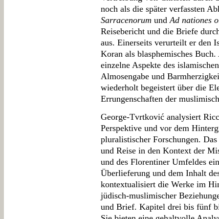
noch als die später verfassten A
Sarracenorum
und
Ad nationes o
Reisebericht und die Briefe dur
aus. Einerseits verurteilt er den
Koran als blasphemisches Buch. A
einzelne Aspekte des islamische
Almosengabe und Barmherzigkeit) 
wiederholt begeistert über die E
Errungenschaften der muslimisch
George-Tvrtković analysiert Ricc
Perspektive und vor dem Hinterg
pluralistischer Forschungen. Das 
und Reise in den Kontext der Mi
und des Florentiner Umfeldes ein
Überlieferung und dem Inhalt d
kontextualisiert die Werke im Hin
jüdisch-muslimischer Beziehunge
und Brief. Kapitel drei bis fünf 
Sie bieten eine gehaltvolle Anal