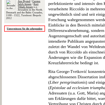
Ane Bysted
/
Carsten
perfektionierte und intensiv den
Selch Jensen
/
Kurt
Villads Jensen
u.a.:
verarbeitete Riccoldo in mehrere
Jerusalem in the North.
Denmark and the Baltic Crusades,
ungewöhnlich sind und seit einig
1100 - 1522, Turnhout: Brepols
2012
Forschung wahrgenommen werde
Einblicke in den Bereich mittela
Unterstützen Sie die sehepunkte
Differenzwahrnehmung, sondern a
Augenzeugenschaft und autoritat
intendierte Publikum angepassten
zuletzt der Wandel von Weltdeutu
durch von Riccoldo als einschnei
Änderungen wie die Expansion d
Kreuzfahrerreiche bedingt ist.
Rita George-Tvrtković konzentrie
abgeschlossenen Dissertation ins
(
Liber peregrinationis
) und einig
(
Epistolae ad ecclesiam triumph
Adressaten (u.a. Gott, Maria) an
um Erklärungen dafür bittet, wa
Vertreibung von Christen durch 