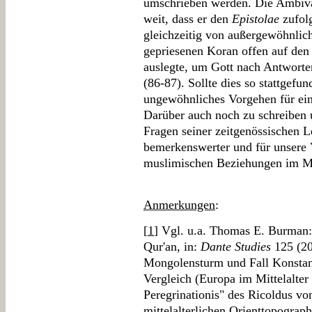
umschrieben werden. Die Ambiva
weit, dass er den
Epistolae
zufolg
gleichzeitig von außergewöhnlic
gepriesenen Koran offen auf den 
auslegte, um Gott nach Antwort
(86-87). Sollte dies so stattgefu
ungewöhnliches Vorgehen für eine
Darüber auch noch zu schreiben u
Fragen seiner zeitgenössischen L
bemerkenswerter und für unsere V
muslimischen Beziehungen im Mit
Anmerkungen
:
[
1
] Vgl. u.a. Thomas E. Burman:
Qur'an, in:
Dante Studies
125 (20
Mongolensturm und Fall Konstan
Vergleich (Europa im Mittelalter 
Peregrinationis" des Ricoldus v
mittelalterlichen Orienttopographi