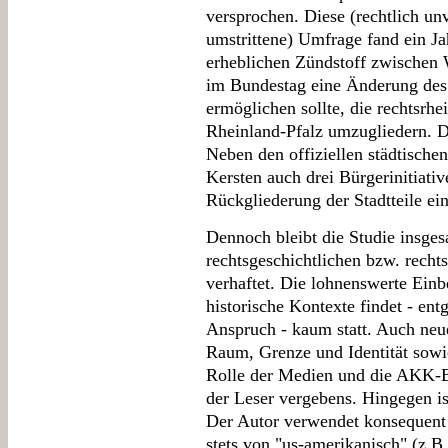
versprochen. Diese (rechtlich un
umstrittene) Umfrage fand ein Jah
erheblichen Zündstoff zwische
im Bundestag eine Änderung des 
ermöglichen sollte, die rechtsrhe
Rheinland-Pfalz umzugliedern. Die
Neben den offiziellen städtische
Kersten auch drei Bürgerinitiativ
Rückgliederung der Stadtteile ein
Dennoch bleibt die Studie insgesa
rechtsgeschichtlichen bzw. recht
verhaftet. Die lohnenswerte Einb
historische Kontexte findet - en
Anspruch - kaum statt. Auch neu
Raum, Grenze und Identität sowie
Rolle der Medien und die AKK-B
der Leser vergebens. Hingegen is
Der Autor verwendet konsequent d
stets von "us-amerikanisch" (z.B