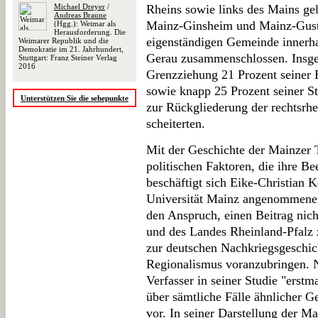
Michael Dreyer
/
Rheins sowie links des Mains g
Andreas Braune
Mainz-Ginsheim und Mainz-Gust
(Hgg.): Weimar als
Herausforderung. Die
eigenständigen Gemeinde innerha
Weimarer Republik und die
Demokratie im 21. Jahrhundert,
Gerau zusammenschlossen. Insge
Stuttgart: Franz Steiner Verlag
2016
Grenzziehung 21 Prozent seiner 
sowie knapp 25 Prozent seiner St
Unterstützen Sie die sehepunkte
zur Rückgliederung der rechtsrh
scheiterten.
Mit der Geschichte der Mainzer 
politischen Faktoren, die ihre B
beschäftigt sich Eike-Christian K
Universität Mainz angenommenen
den Anspruch, einen Beitrag nich
und des Landes Rheinland-Pfalz 
zur deutschen Nachkriegsgeschi
Regionalismus voranzubringen. 
Verfasser in seiner Studie "erstm
über sämtliche Fälle ähnlicher G
vor. In seiner Darstellung der Ma