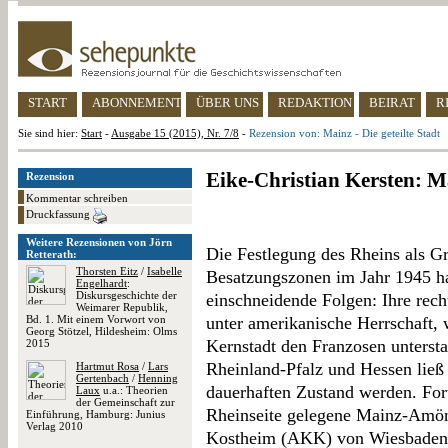
START
ABONNEMENT
ÜBER UNS
REDAKTION
BEIRAT
R
Sie sind hier:
Start
-
Ausgabe 15 (2015), Nr. 7/8
-
Rezension von: Mainz - Die geteilte Stadt
Eike-Christian Kersten: Ma
Rezension
Kommentar schreiben
Druckfassung
Weitere Rezensionen von Jörn
Die Festlegung des Rheins als Gr
Retterath:
Thorsten Eitz
/
Isabelle
Besatzungszonen im Jahr 1945 ha
Engelhardt
:
Diskursgeschichte der
einschneidende Folgen: Ihre recht
Weimarer Republik,
Bd. 1. Mit einem Vorwort von
unter amerikanische Herrschaft, 
Georg Stötzel, Hildesheim: Olms
Kernstadt den Franzosen unterst
2015
Rheinland-Pfalz und Hessen ließ 
Hartmut Rosa
/
Lars
Gertenbach
/
Henning
dauerhaften Zustand werden. For
Laux
u.a.: Theorien
der Gemeinschaft zur
Rheinseite gelegene Mainz-Amö
Einführung, Hamburg: Junius
Verlag 2010
Kostheim (AKK) von Wiesbaden v