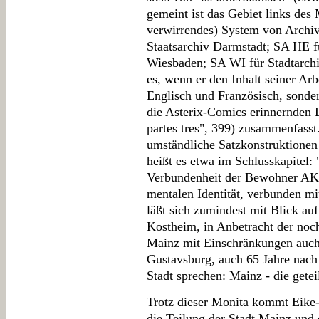
gemeint ist das Gebiet links des 
verwirrendes) System von Archiv
Staatsarchiv Darmstadt; SA HE f
Wiesbaden; SA WI für Stadtarchi
es, wenn er den Inhalt seiner Ar
Englisch und Französisch, sonde
die Asterix-Comics erinnernden L
partes tres", 399) zusammenfass
umständliche Satzkonstruktionen 
heißt es etwa im Schlusskapitel:
Verbundenheit der Bewohner AKK
mentalen Identität, verbunden m
läßt sich zumindest mit Blick au
Kostheim, in Anbetracht der noc
Mainz mit Einschränkungen auch
Gustavsburg, auch 65 Jahre nac
Stadt sprechen: Mainz - die getei
Trotz dieser Monita kommt Eike-C
die Teilung der Stadt Mainz und