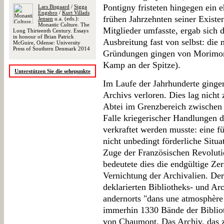
Pontigny fristeten hingegen ein 
Lars Bisgaard
/
Sigga
Engsbro
/
Kurt Villads
frühen Jahrzehnten seiner Exist
Jensen
u.a. (eds.):
Monastic Culture. The
Mitglieder umfasste, ergab sich 
Long Thirteenth Century. Essays
in honour of Brian Patrick
Ausbreitung fast von selbst: die
McGuire, Odense: University
Press of Southern Denmark 2014
Gründungen gingen von Morimon
Kamp an der Spitze).
Unterstützen Sie die sehepunkte
Im Laufe der Jahrhunderte gingen
Archivs verloren. Dies lag nicht 
Abtei im Grenzbereich zwischen
Falle kriegerischer Handlungen 
verkraftet werden musste: eine f
nicht unbedingt förderliche Situ
Zuge der Französischen Revoluti
bedeutete dies die endgültige Zer
Vernichtung der Archivalien. Der
deklarierten Bibliotheks- und Ar
andernorts "dans une atmosphère a
immerhin 1330 Bände der Bibliot
von Chaumont. Das Archiv, das 