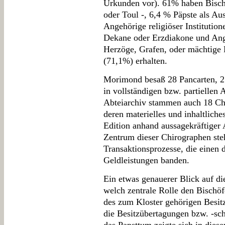
Urkunden vor). 61% haben Bischö
oder Toul -, 6,4 % Päpste als Auss
Angehörige religiöser Institution
Dekane oder Erzdiakone und Ange
Herzöge, Grafen, oder mächtige 
(71,1%) erhalten.
Morimond besaß 28 Pancarten, 21
in vollständigen bzw. partiellen 
Abteiarchiv stammen auch 18 Chi
deren materielles und inhaltliche
Edition anhand aussagekräftiger 
Zentrum dieser Chirographen steh
Transaktionsprozesse, die einen 
Geldleistungen banden.
Ein etwas genauerer Blick auf di
welch zentrale Rolle den Bischö
des zum Kloster gehörigen Besit
die Besitzübertagungen bzw. -sc