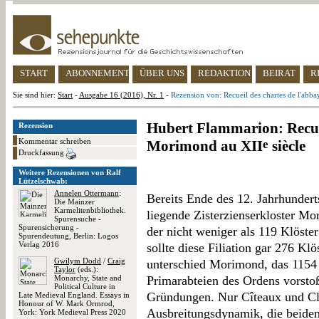
START
ABONNEMENT
ÜBER UNS
REDAKTION
BEIRAT
R
Sie sind hier:
Start
-
Ausgabe 16 (2016), Nr. 1
-
Rezension von: Recueil des chartes de l'ab
Hubert Flammarion: Recuei
Rezension
Kommentar schreiben
Morimond au XII
e
siècle
Druckfassung
Weitere Rezensionen von Ralf
Lützelschwab:
Annelen Ottermann
:
Bereits Ende des 12. Jahrhundert
Die Mainzer
Karmelitenbibliothek.
liegende Zisterzienserkloster Mor
Spurensuche -
Spurensicherung -
der nicht weniger als 119 Klöste
Spurendeutung, Berlin: Logos
Verlag 2016
sollte diese Filiation gar 276 K
Gwilym Dodd
/
Craig
unterschied Morimond, das 1154 i
Taylor
(eds.):
Monarchy, State and
Primarabteien des Ordens vorsto
Political Culture in
Gründungen. Nur Cîteaux und Cla
Late Medieval England. Essays in
Honour of W. Mark Ormrod,
Ausbreitungsdynamik, die beiden
York: York Medieval Press 2020