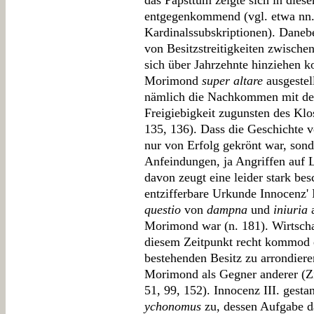
das Papsttum zeigte sich in dies
entgegenkommend (vgl. etwa nn. 
Kardinalssubskriptionen). Daneb
von Besitzstreitigkeiten zwisch
sich über Jahrzehnte hinziehen ko
Morimond
super altare
ausgestel
nämlich die Nachkommen mit der
Freigiebigkeit zugunsten des Klos
135, 136). Dass die Geschichte 
nur von Erfolg gekrönt war, son
Anfeindungen, ja Angriffen auf 
davon zeugt eine leider stark bes
entzifferbare Urkunde Innocenz' 
questio
von
dampna
und
iniuria
a
Morimond war (n. 181). Wirtschaf
diesem Zeitpunkt recht kommod e
bestehenden Besitz zu arrondier
Morimond als Gegner anderer (Zis
51, 99, 152). Innocenz III. gesta
ychonomus
zu, dessen Aufgabe da