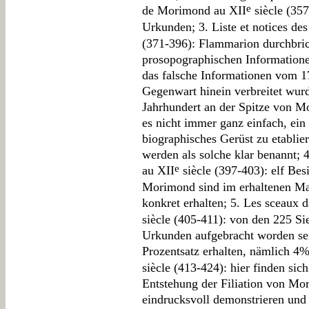
e
de Morimond au XII
siècle (357
Urkunden; 3. Liste et notices d
(371-396): Flammarion durchbrich
prosopographischen Informationen
das falsche Informationen vom 17
Gegenwart hinein verbreitet wur
Jahrhundert an der Spitze von M
es nicht immer ganz einfach, ein
biographisches Gerüst zu etabliere
werden als solche klar benannt;
e
au XII
siècle (397-403): elf Be
Morimond sind im erhaltenen Mat
konkret erhalten; 5. Les sceaux 
siècle (405-411): von den 225 Sie
Urkunden aufgebracht worden sei
Prozentsatz erhalten, nämlich 4
siècle (413-424): hier finden sic
Entstehung der Filiation von M
eindrucksvoll demonstrieren und 