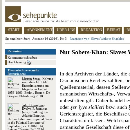
START
ABONNEMENT
ÜBER UNS
REDAKTION
BEIRAT
R
Sie sind hier:
Start
-
Ausgabe 16 (2016), Nr. 3
-
Rezension von: Slaves Without Shackles
Nur Sobers-Khan: Slaves 
Rezension
Kommentar schreiben
Druckfassung
Thematisch verwandte
In den Archiven der Länder, die 
Rezensionen:
Mirjam Sprau
: Kolyma
Osmanischen Reiches zählten, be
nach dem GULAG.
Entstalinisierung im
Quellenmaterial, dessen Stellenw
Magadaner Gebiet
1953-1960, Berlin / Boston: De
osmanischen Wirtschafts-, Verwal
Gruyter Oldenbourg 2018
unbestritten gilt. Dabei handelt 
John Donoghue
/
oder
şerʿiyye sicilleri
bzw. auch
Evelyn P. Jennings
(eds.): Building the
Gerichtsregister, die Beschlüsse
Atlantic Empires.
Unfree Labor and Imperial States
Charakters umfassen. Welch span
in the Political Economy of
Capitalism, ca. 1500-1914,
osmanische Gesellschaft diese of
Leiden / Boston: Brill 2016