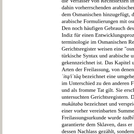
die Verfasser von Rechtstexten im
dahin vorherrschenden arabische
dem Osmanischen hinzugefügt, di
arabische Formulierungen mit os
Den noch häufigen Gebrauch des 
Indiz für einen Entwicklungsproz
terminologie im Osmanischen Rei
Gerichtsregister weisen eine "os
türkische Syntax und arabische 
gekennzeichnet ist. Das Kapitel
Arten der Freilassung, von denen
ʿitq/iʿtāq
bezeichnet eine umgehe
im Unterschied zu den anderen 
und als fromme Tat gilt. Sie ersc
untersuchten Gerichtsregistern. 
mukātaba
bezeichnet und verspri
einer vorher vereinbarten Summe
Freilassungsurkunde wurde
tadbī
garantierte dem Sklaven, dass er
dessen Nachlass gezählt, sondern