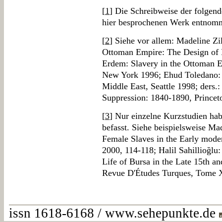
[
1
] Die Schreibweise der folgend
hier besprochenen Werk entnom
[
2
] Siehe vor allem: Madeline Zi
Ottoman Empire: The Design of 
Erdem: Slavery in the Ottoman 
New York 1996; Ehud Toledano: 
Middle East, Seattle 1998; ders.
Suppression: 1840-1890, Princet
[
3
] Nur einzelne Kurzstudien ha
befasst. Siehe beispielsweise Ma
Female Slaves in the Early moder
2000, 114-118; Halil Sahillioğlu
Life of Bursa in the Late 15th an
Revue D'Études Turques, Tome X
issn 1618-6168 / www.sehepunkte.de