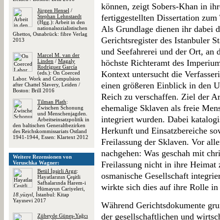
können, zeigt Sobers-Khan in ihr
Jürgen Hensel
/
fertiggestellten Dissertation zu
Stephan Lehnstaedt
(Hgg.): Arbeit in den
Als Grundlage dienen ihr dabei dr
nationalsozialistischen
Ghettos, Osnabrück: fibre Verlag
Gerichtsregister des Istanbuler S
2013
und Seefahrerei und der Ort, an 
Marcel M. van der
Linden
/
Magaly
höchste Richteramt des Imperium
Rodríguez García
Kontext untersucht die Verfasser
(eds.): On Coerced
Labor. Work and Compulsion
einen größeren Einblick in den
after Chattel Slavery, Leiden /
Boston: Brill 2016
Reich zu verschaffen. Ziel der Ar
Tilman Plath
:
ehemalige Sklaven als freie Men
Zwischen Schonung
und Menschenjagden.
integriert wurden. Dabei katalogi
Arbeitseinsatzpolitik in
den baltischen Generaltbezirken
Herkunft und Einsatzbereiche so
des Reichskommissariats Ostland
1941-1944, Essen: Klartext 2012
Freilassung der Sklaven. Vor all
nachgehen: Was geschah mit chri
Weitere Rezensionen von
Veruschka Wagner:
Freilassung nicht in ihre Heimat
Betül İpşirli Argıt
:
osmanische Gesellschaft integrie
Hayatlarının Çeşitli
Safhalarında Harem-i
wirkte sich dies auf ihre Rolle in
Hümayun Cariyeleri,
18.yüzyıl
, İstanbul: Kitap
Yayınevi 2017
Während Gerichtsdokumente grund
der gesellschaftlichen und wirtsc
Zübeyde Güneş-Yağcı