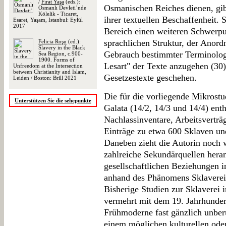
/
Fırat Yaşa
(eds.):
Osmanischen Reiches dienen, gib
Osmanlı Devletiʾnde
Kölelik - Ticaret,
ihrer textuellen Beschaffenheit.
Esaret, Yaşam, Istanbul: Eylül
2017
Bereich einen weiteren Schwerpun
sprachlichen Struktur, der Anor
Felicia Roşu
(ed.):
Slavery in the Black
Gebrauch bestimmter Terminologi
Sea Region, c.900-
1900. Forms of
Lesart" der Texte anzugehen (30).
Unfreedom at the Intersection
between Christianity and Islam,
Gesetzestexte geschehen.
Leiden / Boston: Brill 2021
Die für die vorliegende Mikrostu
Unterstützen Sie die sehepunkte
Galata (14/2, 14/3 und 14/4) ent
Nachlassinventare, Arbeitsverträ
Einträge zu etwa 600 Sklaven un
Daneben zieht die Autorin noch 
zahlreiche Sekundärquellen hera
gesellschaftlichen Beziehungen i
anhand des Phänomens Sklaverei
Bisherige Studien zur Sklaverei
vermehrt mit dem 19. Jahrhundert
Frühmoderne fast gänzlich unberü
einem möglichen kulturellen oder