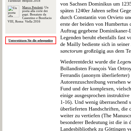
Turnhout: Brepols 2018
von Sachsen Dominikus um 1235 
Marco Petoletti
: Un
späten 1240er Jahren selbst Geg
poeta alla corte dei
papi. Bonaiuto da
durch Constantin von Orvieto un
Casentino e Bonifacio
VIII, Roma: Viella 2016
erste der beiden von Humbertus d
Auftrag gegebene Dominikaner-L
Legenden beruht ebenfalls fast v
Unterstützen Sie die sehepunkte
de Mailly bediente sich in seiner
sanctorum
großzügig aus dem Tex
Wiederentdeckt wurde die
Legen
Bollandisten François Van Ortroy
Ferrandis (anonym überlieferter) 
Autorenzuschreibung versehen w
Fund und der komplexen, vielsc
einige ausgesprochen instruktive 
1-16). Und wenig überraschend s
überlieferten Handschriften, die 
weiter zu vertiefen (The Manuscr
besonderer Bedeutung ist die in 
Landesbibliothek zu Göttingen v