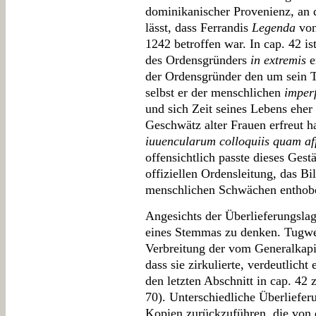
dominikanischer Provenienz, an d
lässt, dass Ferrandis
Legenda
von
1242 betroffen war. In cap. 42 ist
des Ordensgründers
in extremis
e
der Ordensgründer den um sein T
selbst er der menschlichen
imperf
und sich Zeit seines Lebens ehe
Geschwätz alter Frauen erfreut ha
iuuencularum colloquiis quam af
offensichtlich passte dieses Ges
offiziellen Ordensleitung, das Bi
menschlichen Schwächen enthobe
Angesichts der Überlieferungsla
eines Stemmas zu denken. Tugwell
Verbreitung der vom Generalkapit
dass sie zirkulierte, verdeutlicht
den letzten Abschnitt in cap. 42 
70). Unterschiedliche Überliefer
Kopien zurückzuführen, die von 