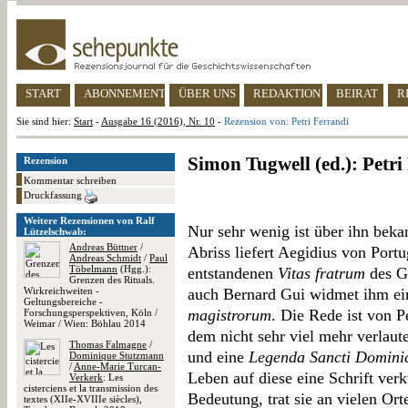
START
ABONNEMENT
ÜBER UNS
REDAKTION
BEIRAT
R
Sie sind hier:
Start
-
Ausgabe 16 (2016), Nr. 10
-
Rezension von: Petri Ferrandi
Simon Tugwell (ed.): Petri
Rezension
Kommentar schreiben
Druckfassung
Weitere Rezensionen von Ralf
Nur sehr wenig ist über ihn beka
Lützelschwab:
Andreas Büttner
/
Abriss liefert Aegidius von Portu
Andreas Schmidt
/
Paul
Töbelmann
(Hgg.):
entstandenen
Vitas fratrum
des Gé
Grenzen des Rituals.
Wirkreichweiten -
auch Bernard Gui widmet ihm ei
Geltungsbereiche -
magistrorum
. Die Rede ist von P
Forschungsperspektiven, Köln /
Weimar / Wien: Böhlau 2014
dem nicht sehr viel mehr verlautet
Thomas Falmagne
/
und eine
Legenda Sancti Domini
Dominique Stutzmann
/
Anne-Marie Turcan-
Leben auf diese eine Schrift verk
Verkerk
: Les
cisterciens et la transmission des
Bedeutung, trat sie an vielen Ort
textes (XIIe-XVIIIe siècles),