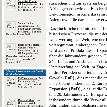
Sebastian Conrad
:
russischen und zur späteren belg
Globalgeschichte. Eine
Einführung, München:
Afrika genauso wie die Beschrei
C.H.Beck 2013
Dekolonisation in Amerika (einsc
Asien sowie die daraus heute er
Samia Khatun
:
Australianama. The
Das Buch richtet damit seinen Bl
South Asian Odyssey
in Australia, London:
historischen Prozesse, die mit d
Hurst Publishers 2018
Unterwerfung der Welt, wie der H
vorwegnimmt, einhergehen. Die h
Boris Barth
/
Stefanie
Gänger
/
Nils P.
wird als ein Produkt dieser Exp
Peterssohn
(Hgg.):
Globalgeschichten.
über die Jahrhunderte gesehen. 
Bestandsaufnahme und
Perspektiven, Frankfurt/M.:
24 "Bilanz und Ausblick" am Ende
Campus 2014
Unterwerfung der Welt im Zuge 
Weitere Rezensionen von Daniel
in drei Perioden unterteilen: 1. 
Graña-Behrens:
Gewalt {E=E}, dies macht die ers
Ralf Konersmann
: Die
Unruhe der Welt, 3.
ins 20. Jahrhundert aus; 2. Europ
Aufl., Frankfurt a.M.:
S. Fischer 2015
Expansion {E=D}, dies ist die E
und 20. Jahrhundert; 3. Europa 
insbesondere durch die Verwestli
Berthold Riese
: Das
Reich der Azteken.
Jahrhundert zur Globalisierung u
Geschichte und Kultur,