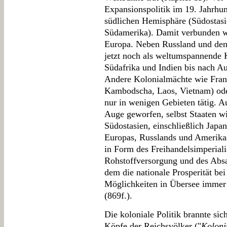
Expansionspolitik im 19. Jahrhund
südlichen Hemisphäre (Südostasie
Südamerika). Damit verbunden 
Europa. Neben Russland und den
jetzt noch als weltumspannende
Südafrika und Indien bis nach Au
Andere Kolonialmächte wie Frank
Kambodscha, Laos, Vietnam) ode
nur in wenigen Gebieten tätig. A
Auge geworfen, selbst Staaten w
Südostasien, einschließlich Japan
Europas, Russlands und Amerikas 
in Form des Freihandelsimperial
Rohstoffversorgung und des Absa
dem die nationale Prosperität bei
Möglichkeiten in Übersee immer 
(869f.).
Die koloniale Politik brannte sic
Köpfe der Reichsvölker ("
Koloni