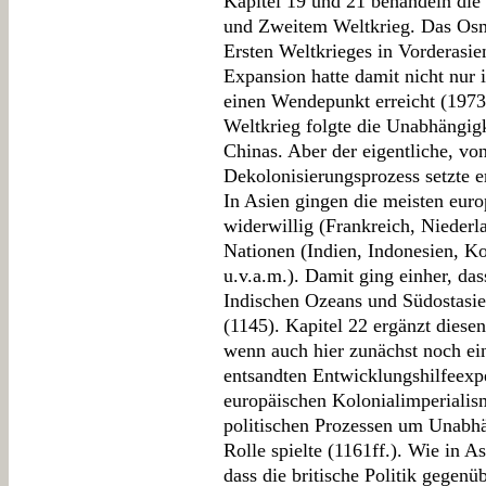
Kapitel 19 und 21 behandeln die
und Zweitem Weltkrieg. Das Os
Ersten Weltkrieges in Vorderasie
Expansion hatte damit nicht nur
einen Wendepunkt erreicht (1973)
Weltkrieg folgte die Unabhängig
Chinas. Aber der eigentliche, vo
Dekolonisierungsprozess setzte e
In Asien gingen die meisten eur
widerwillig (Frankreich, Niederl
Nationen (Indien, Indonesien, Ko
u.v.a.m.). Damit ging einher, da
Indischen Ozeans und Südostasi
(1145). Kapitel 22 ergänzt diese
wenn auch hier zunächst noch ei
entsandten Entwicklungshilfeexper
europäischen Kolonialimperiali
politischen Prozessen um Unabhä
Rolle spielte (1161ff.). Wie in As
dass die britische Politik gegenü