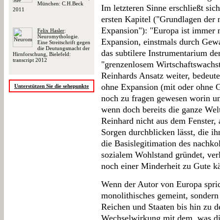
München: C.H.Beck
Im letzteren Sinne erschließt sic
2011
ersten Kapitel ("Grundlagen der 
Expansion"): "Europa ist immer 
Felix Hasler
:
Neuromythologie.
Expansion, einstmals durch Gewa
Eine Streitschrift gegen
die Deutungsmacht der
das subtilere Instrumentarium der
Hirnforschung, Bielefeld:
transcript 2012
"grenzenlosem Wirtschaftswachstu
Reinhards Ansatz weiter, bedeute
ohne Expansion (mit oder ohne G
Unterstützen Sie die sehepunkte
noch zu fragen gewesen worin un
wenn doch bereits die ganze Welt 
Reinhard nicht aus dem Fenster, 
Sorgen durchblicken lässt, die i
die Basislegitimation des nachkol
sozialem Wohlstand gründet, ver
noch einer Minderheit zu Gute k
Wenn der Autor von Europa sprich
monolithisches gemeint, sondern
Reichen und Staaten bis hin zu 
Wechselwirkung mit dem, was di