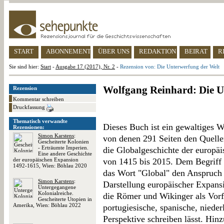
START
ABONNEMENT
ÜBER UNS
REDAKTION
BEIRAT
R
Sie sind hier:
Start
-
Ausgabe 17 (2017), Nr. 2
-
Rezension von: Die Unterwerfung der Welt
Wolfgang Reinhard: Die U
Rezension
Kommentar schreiben
Druckfassung
Thematisch verwandte
Dieses Buch ist ein gewaltiges W
Rezensionen:
Simon Karstens
:
von denen 291 Seiten den Quelle
Gescheiterte Kolonien
- Erträumte Imperien.
die Globalgeschichte der europäi
Eine andere Geschichte
der europäischen Expansion
von 1415 bis 2015. Dem Begriff G
1492-1615, Wien: Böhlau 2020
das Wort "Global" den Anspruch
Simon Karstens
:
Darstellung europäischer Expansi
Untergegangene
Kolonialreiche.
die Römer und Wikinger als Vorf
Gescheiterte Utopien in
Amerika, Wien: Böhlau 2022
portugiesische, spanische, nieder
Perspektive schreiben lässt. Hi