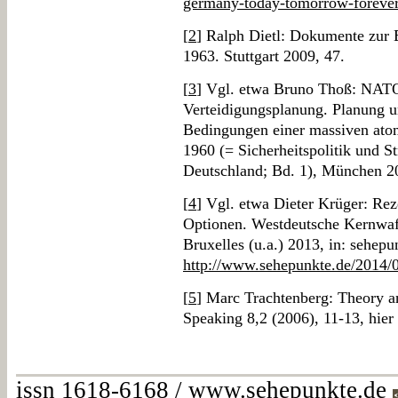
germany-today-tomorrow-foreve
[
2
] Ralph Dietl: Dokumente zur E
1963. Stuttgart 2009, 47.
[
3
] Vgl. etwa Bruno Thoß: NATO-
Verteidigungsplanung. Planung 
Bedingungen einer massiven atom
1960 (= Sicherheitspolitik und St
Deutschland; Bd. 1), München 2
[
4
] Vgl. etwa Dieter Krüger: Re
Optionen. Westdeutsche Kernwaff
Bruxelles (u.a.) 2013, in: sehepu
http://www.sehepunkte.de/2014/
[
5
] Marc Trachtenberg: Theory an
Speaking 8,2 (2006), 11-13, hier
issn 1618-6168 / www.sehepunkte.de