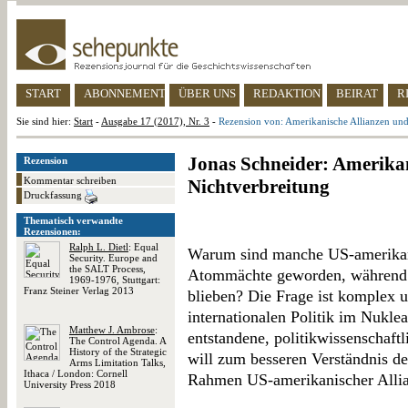
START
ABONNEMENT
ÜBER UNS
REDAKTION
BEIRAT
R
Sie sind hier:
Start
-
Ausgabe 17 (2017), Nr. 3
-
Rezension von: Amerikanische Allianzen und
Jonas Schneider: Amerikan
Rezension
Kommentar schreiben
Nichtverbreitung
Druckfassung
Thematisch verwandte
Rezensionen:
Ralph L. Dietl
: Equal
Warum sind manche US-amerikan
Security. Europe and
the SALT Process,
Atommächte geworden, während 
1969-1976, Stuttgart:
Franz Steiner Verlag 2013
blieben? Die Frage ist komplex 
internationalen Politik im Nuklear
Matthew J. Ambrose
:
entstandene, politikwissenschaft
The Control Agenda. A
History of the Strategic
will zum besseren Verständnis de
Arms Limitation Talks,
Ithaca / London: Cornell
Rahmen US-amerikanischer Allia
University Press 2018