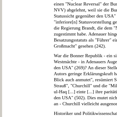
einen "Nuclear Reversal" der Bu
NVV) abgelehnt, weil sie die Bun
Statussicht gegenüber den USA" g
"inferiore[n] Statusvorstellung 
die Regierung Brandt, die dem "
zugestimmt habe. Adenauer hing
Besatzungsstatuts als "Führer" e
Großmacht" gesehen (242).
War die Bonner Republik - ein sic
Westmächte - in Adenauers Auge
den USA" (269)? An dieser Stelle 
Autors geringe Erklärungskraft ha
Blick auch anmutet", resümiert 
Strauß", "Churchill" und die "Mi
ul-Haq [...] einte [...] ihre parit
den USA" (502). Dies mutet nicht
an - Churchill vielleicht ausgen
Historiker und Politikwissenschaf