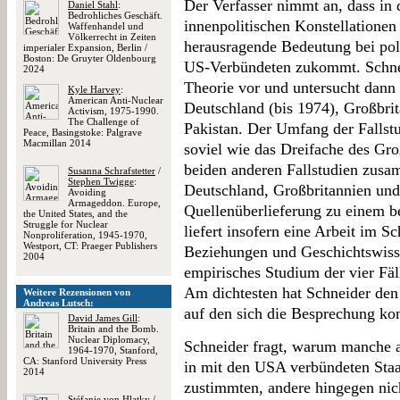
Der Verfasser nimmt an, dass in
Daniel Stahl
:
Bedrohliches Geschäft.
innenpolitischen Konstellationen
Waffenhandel und
Völkerrecht in Zeiten
herausragende Bedeutung bei pol
imperialer Expansion, Berlin /
Boston: De Gruyter Oldenbourg
US-Verbündeten zukommt. Schneid
2024
Theorie vor und untersucht dann 
Kyle Harvey
:
American Anti-Nuclear
Deutschland (bis 1974), Großbri
Activism, 1975-1990.
The Challenge of
Pakistan. Der Umfang der Fallst
Peace, Basingstoke: Palgrave
Macmillan 2014
soviel wie das Dreifache des Gro
beiden anderen Fallstudien zusa
Susanna Schrafstetter
/
Stephen Twigge
:
Deutschland, Großbritannien und
Avoiding
Armageddon. Europe,
Quellenüberlieferung zu einem b
the United States, and the
Struggle for Nuclear
liefert insofern eine Arbeit im S
Nonproliferation, 1945-1970,
Westport, CT: Praeger Publishers
Beziehungen und Geschichtswisse
2004
empirisches Studium der vier Fälle
Am dichtesten hat Schneider den 
Weitere Rezensionen von
Andreas Lutsch:
auf den sich die Besprechung kon
David James Gill
:
Britain and the Bomb.
Nuclear Diplomacy,
Schneider fragt, warum manche a
1964-1970, Stanford,
CA: Stanford University Press
in mit den USA verbündeten Staa
2014
zustimmten, andere hingegen nic
Stéfanie von Hlatky
/