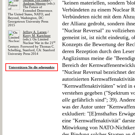
"keinen materiellen, sondern 'bl
Andreas Wenger
(eds.):
The Future of
Verbündeten zu einem Nuclear Re
Extended Deterrence.
The United States, NATO, and
Verbündeten nicht mit dem Abz
Beyond, Washington, DC:
Georgetown University Press
der Allianz gedroht, sondern ihne
2015
"Nuclear Reversal" zu vollziehen
Jeffrey A. Larsen
/
Kerry M. Kartchner
gemeint ist, ist nicht eindeutig,
(eds.): On Limited
st
Nuclear War in the 21
Konzepts die Bewertung der Rec
Century. Foreword by Thomas C.
Schelling, Stanford, CA: Stanford
deren Rezeption durch den Leser 
University Press 2014
Anglizismus meine die "Beendigun
Bereich der Kernwaffenentwicklun
Unterstützen Sie die sehepunkte
"Nuclear Reversal bezeichnet de
autorisierten Kernwaffenaktivität
"Kernwaffenaktivitäten" wird in
verstehen gegeben ("Spektrum vo
alle
gefährlich sind"; 39). Andere
was der Autor unter "Kernwaffena
exkludiert: "[E]rnsthaftes Erwä
eine "Kernwaffenaktivität" darste
Mitwirkung von NATO-Nichtkern
der Bindung solcher Staaten an 