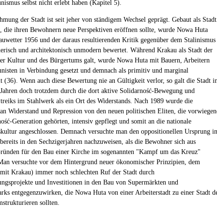
smus selbst nicht erlebt haben (Kapitel 5).
mung der Stadt ist seit jeher von ständigem Wechsel geprägt. Gebaut als Stadt
, die ihren Bewohnern neue Perspektiven eröffnen sollte, wurde Nowa Huta
uwetter 1956 und der daraus resultierenden Kritik gegenüber dem Stalinismus
anerisch und architektonisch unmodern bewertet. Während Krakau als Stadt der
der Kultur und des Bürgertums galt, wurde Nowa Huta mit Bauern, Arbeitern
sten in Verbindung gesetzt und demnach als primitiv und marginal
t (36). Wenn auch diese Bewertung nie an Gültigkeit verlor, so galt die Stadt i
Jahren doch trotzdem durch die dort aktive Solidarność-Bewegung und
Streiks im Stahlwerk als ein Ort des Widerstands. Nach 1989 wurde die
an Widerstand und Repression von den neuen politischen Eliten, die vorwiege
ność-Generation gehörten, intensiv gepflegt und somit an die nationale
kultur angeschlossen. Demnach versuchte man den oppositionellen Ursprung i
ereits in den Sechzigerjahren nachzuweisen, als die Bewohner sich aus
Gründen für den Bau einer Kirche im sogenannten "Kampf um das Kreuz"
 Man versuchte vor dem Hintergrund neuer ökonomischer Prinzipien, dem
 mit Krakau) immer noch schlechten Ruf der Stadt durch
rungsprojekte und Investitionen in den Bau von Supermärkten und
rks entgegenzuwirken, die Nowa Huta von einer Arbeiterstadt zu einer Stadt d
trukturieren sollten.