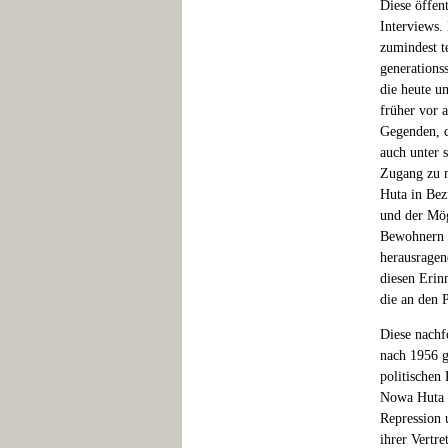
Diese öffen
Interviews. 
zumindest t
generationss
die heute u
früher vor 
Gegenden, d
auch unter 
Zugang zu m
Huta in Bez
und der Mög
Bewohnern h
herausragen
diesen Erin
die an den 
Diese nachf
nach 1956 g
politischen 
Nowa Huta d
Repression 
ihrer Vertre