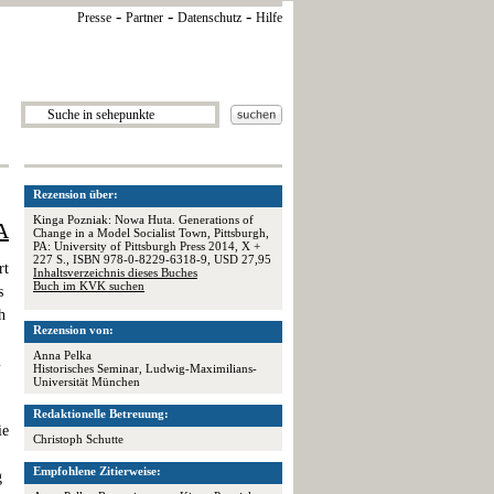
-
-
-
Presse
Partner
Datenschutz
Hilfe
Rezension über:
Kinga Pozniak: Nowa Huta. Generations of
A
Change in a Model Socialist Town, Pittsburgh,
PA: University of Pittsburgh Press 2014, X +
227 S., ISBN 978-0-8229-6318-9, USD 27,95
rt
Inhaltsverzeichnis dieses Buches
Buch im KVK suchen
s
h
Rezension von:
Anna Pelka
m
Historisches Seminar, Ludwig-Maximilians-
Universität München
Redaktionelle Betreuung:
ie
Christoph Schutte
Empfohlene Zitierweise:
g