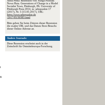
Anna Pelka: Rezension von: Kinga Pozniak:
Nowa Huta. Generations of Change in a Model
Socialist Town, Pittsburgh, PA: University of
Pittsburgh Press 2014, in: sehepunkte 17
(2017), Nr. 5 [15.05.2017], URL:
https://www.sehepunkte.de
/2017/05/30383.html
Bitte geben Sie beim Zitieren dieser Rezension
die exakte URL und das Datum Ihres Besuchs
dieser Online-Adresse an.
Andere Journale:
Diese Rezension erscheint auch in der
Zeitschrift für Ostmitteleuropa-Forschung.
n
en