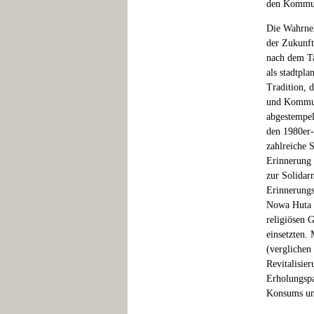
den Kommuni
Die Wahrneh
der Zukunft
nach dem Ta
als stadtpl
Tradition, 
und Kommuni
abgestempel
den 1980er-
zahlreiche 
Erinnerung 
zur Solidar
Erinnerungs
Nowa Huta b
religiösen 
einsetzten.
(verglichen
Revitalisie
Erholungspa
Konsums ums