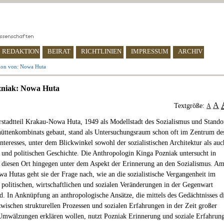
REDAKTION
BEIRAT
RICHTLINIEN
IMPRESSUM
ARCHIV
ion von: Nowa Huta
zniak: Nowa Huta
A
Textgröße:
A
rstadtteil Krakau-Nowa Huta, 1949 als Modellstadt des Sozialismus und Stando
hüttenkombinats gebaut, stand als Untersuchungsraum schon oft im Zentrum de
nteresses, unter dem Blickwinkel sowohl der sozialistischen Architektur als auc
n und politischen Geschichte. Die Anthropologin Kinga Pozniak untersucht in
e diesen Ort hingegen unter dem Aspekt der Erinnerung an den Sozialismus. A
wa Hutas geht sie der Frage nach, wie an die sozialistische Vergangenheit im
 politischen, wirtschaftlichen und sozialen Veränderungen in der Gegenwart
rd. In Anknüpfung an anthropologische Ansätze, die mittels des Gedächtnisses d
wischen strukturellen Prozessen und sozialen Erfahrungen in der Zeit großer
 Umwälzungen erklären wollen, nutzt Pozniak Erinnerung und soziale Erfahrun