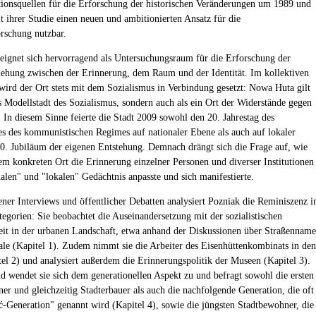
tionsquellen für die Erforschung der historischen Veränderungen um 1989 und
t ihrer Studie einen neuen und ambitionierten Ansatz für die
rschung nutzbar.
ignet sich hervorragend als Untersuchungsraum für die Erforschung der
ehung zwischen der Erinnerung, dem Raum und der Identität. Im kollektiven
wird der Ort stets mit dem Sozialismus in Verbindung gesetzt: Nowa Huta gilt
ls Modellstadt des Sozialismus, sondern auch als ein Ort der Widerstände gegen
 In diesem Sinne feierte die Stadt 2009 sowohl den 20. Jahrestag des
s des kommunistischen Regimes auf nationaler Ebene als auch auf lokaler
0. Jubiläum der eigenen Entstehung. Demnach drängt sich die Frage auf, wie
sem konkreten Ort die Erinnerung einzelner Personen und diverser Institutionen
alen" und "lokalen" Gedächtnis anpasste und sich manifestierte.
ner Interviews und öffentlicher Debatten analysiert Pozniak die Reminiszenz i
tegorien: Sie beobachtet die Auseinandersetzung mit der sozialistischen
it in der urbanen Landschaft, etwa anhand der Diskussionen über Straßennam
e (Kapitel 1). Zudem nimmt sie die Arbeiter des Eisenhüttenkombinats in den
tel 2) und analysiert außerdem die Erinnerungspolitik der Museen (Kapitel 3).
d wendet sie sich dem generationellen Aspekt zu und befragt sowohl die ersten
er und gleichzeitig Stadterbauer als auch die nachfolgende Generation, die oft
ć-Generation" genannt wird (Kapitel 4), sowie die jüngsten Stadtbewohner, die