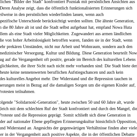
tlichen "Bilder der Stadt" konfrontiert Pozniak mit persönlichen Ansichten aus
Deren Analyse zeigt, dass die öffentlich funktionalisierten Erinnerungen sich
eilweise in den persönlichen wiederfinden lassen, wenn auch
pezifische Unterschiede berücksichtigt werden sollten. Die älteste Generation,
m die 80 Jahre alt ist und die Stadt selbst aufgebaut hat, empfand Nowa Huta
allem als eine Stadt vieler Möglichkeiten. Zugewandert aus armen ländlichen
ie von hoher Arbeitslosigkeit betroffen waren, fanden sie in der Stadt, wenn
sehr prekären Umständen, nicht nur Arbeit und Wohnraum, sondern auch den
edizinischer Versorgung, Kultur und Bildung. Diese Generation beurteilt Now
ug auf die Vergangenheit oft positiv, gerade im Bereich des kulturellen Lebens
lichkeiten, die ihrer Sicht nach nicht mehr vorhanden sind: Die Stadt biete de
eute keine nennenswerten beruflichen Aufstiegschancen und auch kein
des kulturelles Angebot mehr. Der Widerstand und die Repression tauchen in
nerungen meist in Bezug auf die damaligen Sorgen um die eigenen Kinder auf,
Protesten teilnahmen.
olgende "Solidarność-Generation", heute zwischen 50 und 60 Jahre alt, wurde
leich mit dem schlechten Ruf der Stadt konfrontiert und durch den Mangel, di
Proteste und die Repression geprägt. Somit schließt sich diese Generation in
er auf nationaler Ebene gepflegten Erinnerungskultur hinsichtlich Opposition,
und Widerstand an. Angesichts der gegenwärtigen Verhältnisse finden aber viele
ter in der Vergangenheit auch positive Aspekte, die in der öffentlichen Debatte