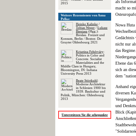
als Informa
2015
macht so mi
Osteuropafo
Weitere Rezensionen von Anna
Pelka:
Heinke Kalinke
/
Nowa Huta e
Tobias Weger
/
Łukasz
Wechselbezi
Bieniasz
(Hgg.):
Breslau. Freizeit und
Gedächtnis 
Konsum, Berlin / Boston: De
Gruyter Oldenbourg 2021
nicht nur a
das Regime.
Krisztina Fehérváry
:
Politics in Color and
Niedergange
Concrete. Socialist
Materialities and the
Ebene das 6
Middle Class in Hungary,
sich an die
Bloomington, IN: Indiana
University Press 2013
dem "nation
Beate Störtkuhl
:
Moderne Architektur
Anhand eige
in Schlesien 1900 bis
1939. Baukultur und
diversen Ka
Politik, München: Oldenbourg
2013
Vergangenhe
und Denkmal
Blick (Kapi
Unterstützen Sie die sehepunkte
Anschließen
Stadtbewohn
"Solidarnoś