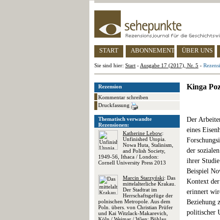
START
ABONNEMENT
ÜBER UNS
Sie sind hier:
Start
-
Ausgabe 17 (2017), Nr. 5
-
Rezens
Kinga Po
Rezension
Kommentar schreiben
Druckfassung
Thematisch verwandte
Der Arbeite
Rezensionen:
eines Eisen
Katherine Lebow
:
Unfinished Utopia.
Forschungsi
Nowa Huta, Stalinism,
der soziale
and Polish Society,
1949-56, Ithaca / London:
ihrer Studi
Cornell University Press 2013
Beispiel No
Marcin Starzyński
: Das
Kontext der
mittelalterliche Krakau.
Der Stadtrat im
erinnert wi
Herrschaftsgefüge der
polnischen Metropole. Aus dem
Beziehung z
Poln. übers. von Christian Prüfer
politischer
und Kai Witzlack-Makarevich,
Köln / Weimar / Wien: Böhlau