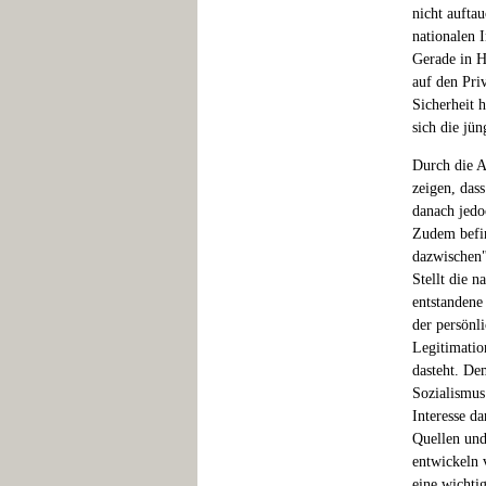
nicht auftau
nationalen I
Gerade in H
auf den Pri
Sicherheit h
sich die jü
Durch die A
zeigen, das
danach jedo
Zudem befin
dazwischen"
Stellt die 
entstandene
der persönl
Legitimatio
dasteht. De
Sozialismus
Interesse d
Quellen und 
entwickeln 
eine wichti