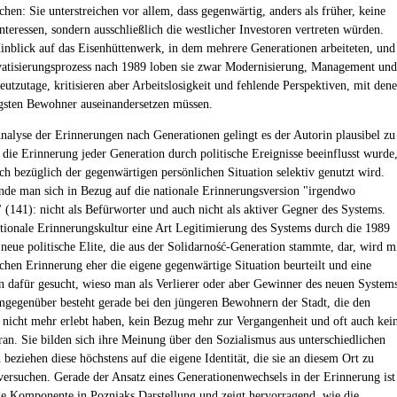
chen: Sie unterstreichen vor allem, dass gegenwärtig, anders als früher, keine
nteressen, sondern ausschließlich die westlicher Investoren vertreten würden.
inblick auf das Eisenhüttenwerk, in dem mehrere Generationen arbeiteten, und
vatisierungsprozess nach 1989 loben sie zwar Modernisierung, Management und
eutzutage, kritisieren aber Arbeitslosigkeit und fehlende Perspektiven, mit den
ngsten Bewohner auseinandersetzen müssen.
nalyse der Erinnerungen nach Generationen gelingt es der Autorin plausibel zu
s die Erinnerung jeder Generation durch politische Ereignisse beeinflusst wurde
ch bezüglich der gegenwärtigen persönlichen Situation selektiv genutzt wird.
de man sich in Bezug auf die nationale Erinnerungsversion "irgendwo
 (141): nicht als Befürworter und auch nicht als aktiver Gegner des Systems.
nationale Erinnerungskultur eine Art Legitimierung des Systems durch die 1989
 neue politische Elite, die aus der Solidarność-Generation stammte, dar, wird m
ichen Erinnerung eher die eigene gegenwärtige Situation beurteilt und eine
n dafür gesucht, wieso man als Verlierer oder aber Gewinner des neuen System
mgegenüber besteht gerade bei den jüngeren Bewohnern der Stadt, die den
 nicht mehr erlebt haben, kein Bezug mehr zur Vergangenheit und oft auch kei
aran. Sie bilden sich ihre Meinung über den Sozialismus aus unterschiedlichen
beziehen diese höchstens auf die eigene Identität, die sie an diesem Ort zu
versuchen. Gerade der Ansatz eines Generationenwechsels in der Erinnerung ist
ge Komponente in Pozniaks Darstellung und zeigt hervorragend, wie die