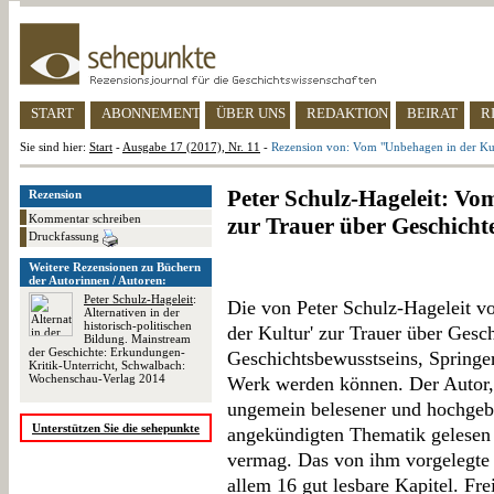
START
ABONNEMENT
ÜBER UNS
REDAKTION
BEIRAT
R
Sie sind hier:
Start
-
Ausgabe 17 (2017), Nr. 11
-
Rezension von: Vom "Unbehagen in der Kul
Peter Schulz-Hageleit: V
Rezension
Kommentar schreiben
zur Trauer über Geschicht
Druckfassung
Weitere Rezensionen zu Büchern
der Autorinnen / Autoren:
Peter Schulz-Hageleit
:
Die von Peter Schulz-Hageleit v
Alternativen in der
historisch-politischen
der Kultur' zur Trauer über Gesch
Bildung. Mainstream
der Geschichte: Erkundungen-
Geschichtsbewusstseins, Springe
Kritik-Unterricht, Schwalbach:
Wochenschau-Verlag 2014
Werk werden können. Der Autor, 
ungemein belesener und hochgebi
Unterstützen Sie die sehepunkte
angekündigten Thematik gelesen 
vermag. Das von ihm vorgelegte 
allem 16 gut lesbare Kapitel. Frei