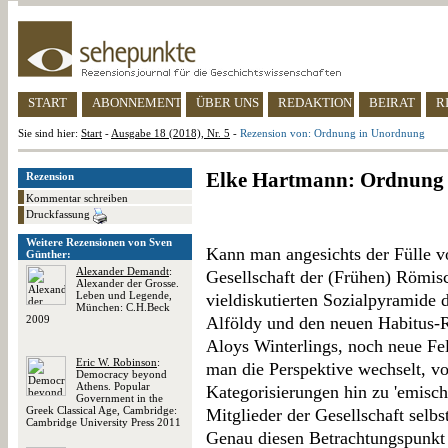
START
ABONNEMENT
ÜBER UNS
REDAKTION
BEIRAT
R
Sie sind hier:
Start
-
Ausgabe 18 (2018), Nr. 5
-
Rezension von: Ordnung in Unordnung
Elke Hartmann: Ordnung
Rezension
Kommentar schreiben
Druckfassung
Weitere Rezensionen von Sven
Kann man angesichts der Fülle 
Günther:
Alexander Demandt
:
Gesellschaft der (Frühen) Römisc
Alexander der Grosse.
Leben und Legende,
vieldiskutierten Sozialpyramide 
München: C.H.Beck
2009
Alföldy und den neuen Habitus-R
Aloys Winterlings, noch neue F
Eric W. Robinson
:
man die Perspektive wechselt, von
Democracy beyond
Athens. Popular
Kategorisierungen hin zu 'emisch
Government in the
Greek Classical Age, Cambridge:
Mitglieder der Gesellschaft selbs
Cambridge University Press 2011
Genau diesen Betrachtungspunkt