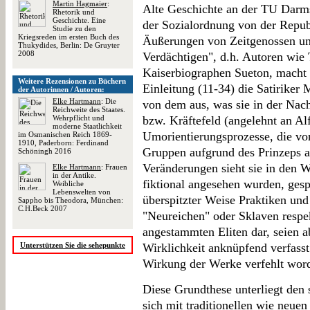
Martin Hagmaier
:
Alte Geschichte an der TU Darms
Rhetorik und
Geschichte. Eine
der Sozialordnung von der Republ
Studie zu den
Kriegsreden im ersten Buch des
Äußerungen von Zeitgenossen un
Thukydides, Berlin: De Gruyter
2008
Verdächtigen", d.h. Autoren wie 
Kaiserbiographen Sueton, macht s
Weitere Rezensionen zu Büchern
Einleitung (11-34) die Satiriker
der Autorinnen / Autoren:
Elke Hartmann
: Die
von dem aus, was sie in der Nac
Reichweite des Staates.
Wehrpflicht und
bzw. Kräftefeld (angelehnt an Alf
moderne Staatlichkeit
Umorientierungsprozesse, die von
im Osmanischen Reich 1869-
1910, Paderborn: Ferdinand
Gruppen aufgrund des Prinzeps a
Schöningh 2016
Veränderungen sieht sie in den We
Elke Hartmann
: Frauen
in der Antike.
fiktional angesehen wurden, gespi
Weibliche
Lebenswelten von
überspitzter Weise Praktiken un
Sappho bis Theodora, München:
C.H.Beck 2007
"Neureichen" oder Sklaven respe
angestammten Eliten dar, seien
Unterstützen Sie die sehepunkte
Wirklichkeit anknüpfend verfasst
Wirkung der Werke verfehlt wor
Diese Grundthese unterliegt den 
sich mit traditionellen wie neue