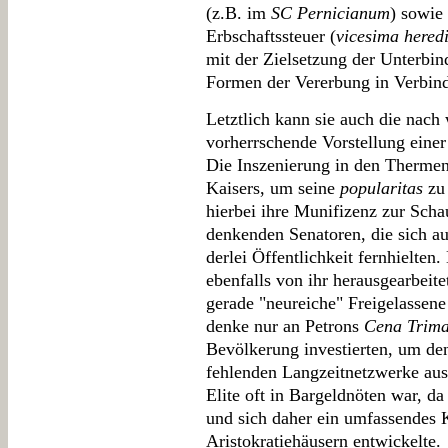
(z.B. im
SC Pernicianum
) sowie
Erbschaftssteuer (
vicesima hered
mit der Zielsetzung der Unterbi
Formen der Vererbung in Verbind
Letztlich kann sie auch die nach
vorherrschende Vorstellung einer
Die Inszenierung in den Thermen
Kaisers, um seine
popularitas
zu 
hierbei ihre Munifizenz zur Schau
denkenden Senatoren, die sich a
derlei Öffentlichkeit fernhielten
ebenfalls von ihr herausgearbeit
gerade "neureiche" Freigelassen
denke nur an Petrons
Cena Trima
Bevölkerung investierten, um de
fehlenden Langzeitnetzwerke ausz
Elite oft in Bargeldnöten war, da
und sich daher ein umfassendes 
Aristokratiehäusern entwickelte.