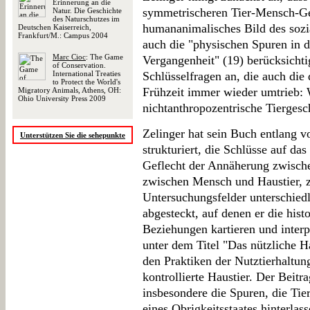
Erinnerung an die
symmetrischeren Tier-Mensch-Ges
Natur. Die Geschichte
des Naturschutzes im
humananimalisches Bild des sozi
Deutschen Kaiserreich,
Frankfurt/M.: Campus 2004
auch die "physischen Spuren in d
Marc Cioc
: The Game
Vergangenheit" (19) berücksichti
of Conservation.
International Treaties
Schlüsselfragen an, die auch die 
to Protect the World's
Frühzeit immer wieder umtrieb: 
Migratory Animals, Athens, OH:
Ohio University Press 2009
nichtanthropozentrische Tiergesc
Zelinger hat sein Buch entlang v
Unterstützen Sie die sehepunkte
strukturiert, die Schlüsse auf da
Geflecht der Annäherung zwisch
zwischen Mensch und Haustier, z
Untersuchungsfelder unterschied
abgesteckt, auf denen er die his
Beziehungen kartieren und interp
unter dem Titel "Das nützliche 
den Praktiken der Nutztierhaltun
kontrollierte Haustier. Der Beitr
insbesondere die Spuren, die Ti
eines Obrigkeitsstaates hinterla