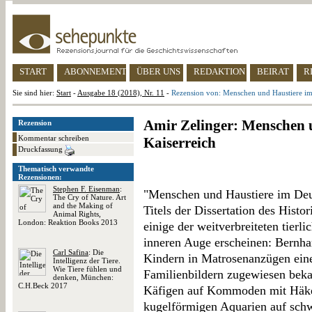
START
ABONNEMENT
ÜBER UNS
REDAKTION
BEIRAT
R
Sie sind hier:
Start
-
Ausgabe 18 (2018), Nr. 11
-
Rezension von: Menschen und Haustiere im
Amir Zelinger: Menschen 
Rezension
Kommentar schreiben
Kaiserreich
Druckfassung
Thematisch verwandte
Rezensionen:
Stephen F. Eisenman
:
"Menschen und Haustiere im Deu
The Cry of Nature. Art
and the Making of
Titels der Dissertation des His
Animal Rights,
London: Reaktion Books 2013
einige der weitverbreiteten tierl
inneren Auge erscheinen: Bernha
Carl Safina
: Die
Kindern in Matrosenanzügen eine
Intelligenz der Tiere.
Wie Tiere fühlen und
Familienbildern zugewiesen beka
denken, München:
C.H.Beck 2017
Käfigen auf Kommoden mit Häkel
kugelförmigen Aquarien auf schw