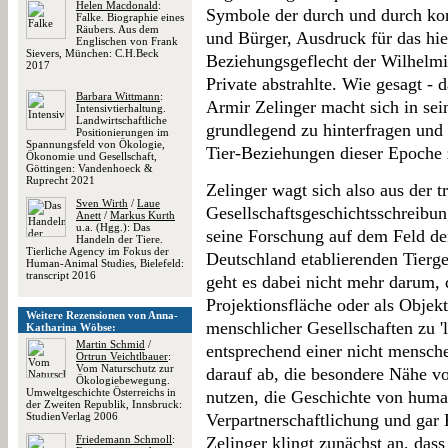
Helen Macdonald
:
Symbole der durch und durch kont
Falke. Biographie eines
Räubers. Aus dem
und Bürger, Ausdruck für das hier
Englischen von Frank
Sievers, München: C.H.Beck
Beziehungsgeflecht der Wilhelmin
2017
Private abstrahlte. Wie gesagt - 
Barbara Wittmann
:
Armir Zelinger macht sich in sei
Intensivtierhaltung.
Landwirtschaftliche
grundlegend zu hinterfragen und 
Positionierungen im
Spannungsfeld von Ökologie,
Tier-Beziehungen dieser Epoche 
Ökonomie und Gesellschaft,
Göttingen: Vandenhoeck &
Ruprecht 2021
Zelinger wagt sich also aus der t
Sven Wirth
/
Laue
Gesellschaftsgeschichtsschreibun
Anett
/
Markus Kurth
u.a. (Hgg.): Das
seine Forschung auf dem Feld der
Handeln der Tiere.
Tierliche Agency im Fokus der
Deutschland etablierenden Tierge
Human-Animal Studies, Bielefeld:
transcript 2016
geht es dabei nicht mehr darum, di
Projektionsfläche oder als Objek
Weitere Rezensionen von Anna-
menschlicher Gesellschaften zu 'l
Katharina Wöbse:
Martin Schmid
/
entsprechend einer nicht mensch
Ortrun Veichtlbauer
:
Vom Naturschutz zur
darauf ab, die besondere Nähe v
Ökologiebewegung.
Umweltgeschichte Österreichs in
nutzen, die Geschichte von human
der Zweiten Republik, Innsbruck:
StudienVerlag 2006
Verpartnerschaftlichung und gar 
Friedemann Schmoll
:
Zelinger klingt zunächst an, das