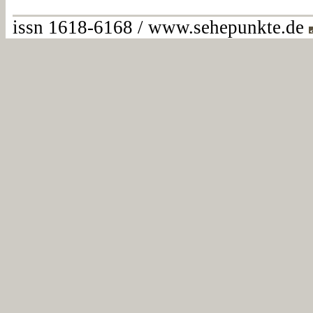
issn 1618-6168 / www.sehepunkte.de