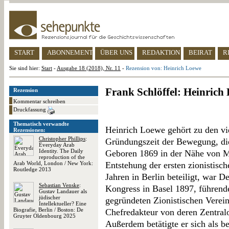
START
ABONNEMENT
ÜBER UNS
REDAKTION
BEIRAT
R
Sie sind hier:
Start
-
Ausgabe 18 (2018), Nr. 11
-
Rezension von: Heinrich Loewe
Frank Schlöffel: Heinrich
Rezension
Kommentar schreiben
Druckfassung
Thematisch verwandte
Heinrich Loewe gehört zu den vi
Rezensionen:
Christopher Phillips
:
Gründungszeit der Bewegung, di
Everyday Arab
Identity. The Daily
Geboren 1869 in der Nähe von Ma
reproduction of the
Arab World, London / New York:
Entstehung der ersten zionistisc
Routledge 2013
Jahren in Berlin beteiligt, war D
Sebastian Venske
:
Kongress in Basel 1897, führende
Gustav Landauer als
jüdischer
gegründeten Zionistischen Verei
Intellektueller? Eine
Biografie, Berlin / Boston: De
Chefredakteur von deren Zentral
Gruyter Oldenbourg 2025
Außerdem betätigte er sich als b