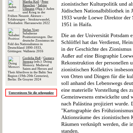
Martha Keil
/
Peter
zionistischer Kulturpolitik und a
Rauscher
/
Sabine
Ullmann
(Hgg.): Juden
Jüdischen Nationalbibliothek in 
und Krieg in der
Frühen Neuzeit. Akteure -
1933 wurde Loewe Direktor der St
Erfahrungen - Strukturwandel,
Wiesbaden: Harrassowitz 2022
1951 in Haifa.
Stefan Vogt
:
Subalterne
Die an der Universität Potsdam e
Positionierungen. Der
deutsche Zionismus im
Schlöffel hat das Verdienst, Hei
Feld des Nationalismus in
Deutschland 1890-1933,
in der Geschichte des Zionismus
Göttingen: Wallstein 2016
Außer auf eine Biographie Loewe
Cordelia Heß
/
Gustavs
Strenga
(eds.): Doing
Rekonstruktion der personellen 
Memory. Medieval
zionistischen Kollektivs insbeso
Saints and Heroes and
Their Afterlives in the Baltic Sea
von Orten und Dingen für die kult
Region (19th-20th Centuries),
Berlin: De Gruyter 2024
soll anhand des Lebenswegs deutl
eine materielle Vorstellung des 
Unterstützen Sie die sehepunkte
Gemeinwesens entwickelte und wi
nach Palästina projiziert wurde. 
"Kartographie des Frühzionismus" 
Aktionsräume des zionistischen K
Räumen verknüpft werden, die im
standen.