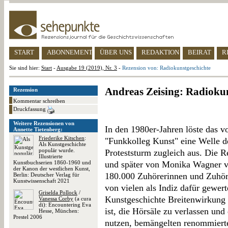
START
ABONNEMENT
ÜBER UNS
REDAKTION
BEIRAT
R
Sie sind hier:
Start
-
Ausgabe 19 (2019), Nr. 3
-
Rezension von: Radiokunstgeschichte
Andreas Zeising: Radiokun
Rezension
Kommentar schreiben
Druckfassung
Weitere Rezensionen von
In den 1980er-Jahren löste das 
Annette Tietenberg:
Friederike Kitschen
:
"Funkkolleg Kunst" eine Welle d
Als Kunstgeschichte
populär wurde.
Proteststurm zugleich aus. Die 
Illustrierte
Kunstbuchserien 1860-1960 und
und später von Monika Wagner ve
der Kanon der westlichen Kunst,
180.000 Zuhörerinnen und Zuhör
Berlin: Deutscher Verlag für
Kunstwissenschaft 2021
von vielen als Indiz dafür gewer
Griselda Pollock
/
Kunstgeschichte Breitenwirkung e
Vanessa Corby
(a cura
di): Encountering Eva
ist, die Hörsäle zu verlassen und
Hesse, München:
Prestel 2006
nutzen, bemängelten renommierte