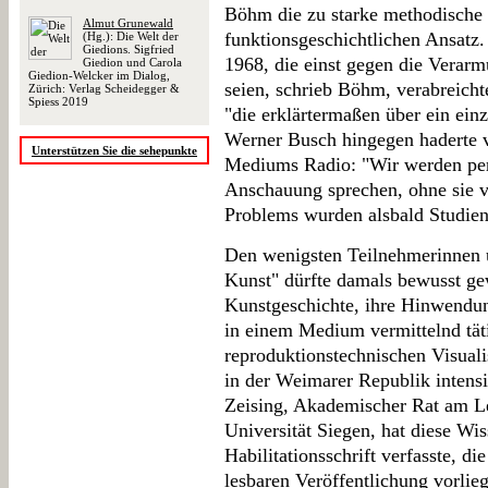
Böhm die zu starke methodische 
Almut Grunewald
funktionsgeschichtlichen Ansatz.
(Hg.): Die Welt der
Giedions. Sigfried
1968, die einst gegen die Verarm
Giedion und Carola
Giedion-Welcker im Dialog,
seien, schrieb Böhm, verabreicht
Zürich: Verlag Scheidegger &
Spiess 2019
"die erklärtermaßen über ein einz
Werner Busch hingegen haderte vo
Unterstützen Sie die sehepunkte
Mediums Radio: "Wir werden pe
Anschauung sprechen, ohne sie v
Problems wurden alsbald Studien
Den wenigsten Teilnehmerinnen 
Kunst" dürfte damals bewusst gew
Kunstgeschichte, ihre Hinwendun
in einem Medium vermittelnd täti
reproduktionstechnischen Visuali
in der Weimarer Republik intensi
Zeising, Akademischer Rat am Le
Universität Siegen, hat diese Wi
Habilitationsschrift verfasste, di
lesbaren Veröffentlichung vorlieg