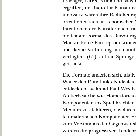
Fraenger, Alfred Kuhn und Max 
ergriffen, im Radio für Kunst u
innovativ waren ihre Radiobeiträg
orientierten sich an kanonischen 
Intentionen der Künstler nach, m
hielten am Format des Diavortrags
Manko, keine Fotoreproduktione
über keine Vorbildung und damit
verfügten" (65), auf die Sprüng
gedruckt.
Die Formate änderten sich, als K
Wauer den Rundfunk als ideales 
entdeckten, während Paul Westhe
Atelierbesuche wie Homestories 
Komponenten ins Spiel brachten. 
Medium zu etablieren, das durch
lautmalerischen Komponenten Er
zum Verständnis der Gegenwarts
wurden die progressiven Tendenz