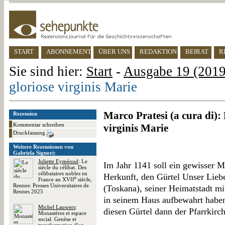
START
ABONNEMENT
ÜBER UNS
REDAKTION
BEIRAT
R
Sie sind hier:
Start
-
Ausgabe 19 (2019)
gloriose virginis Marie
Marco Pratesi (a cura di): 
Rezension
Kommentar schreiben
virginis Marie
Druckfassung
Weitere Rezensionen von
Gabriela Signori:
Juliette Eyméoud
: Le
Im Jahr 1141 soll ein gewisser 
siècle du célibat. Des
célibataires nobles en
Herkunft, den Gürtel Unser Lieb
e
France au XVII
siècle,
Rennes: Presses Universitaires de
(Toskana), seiner Heimatstadt mi
Rennes 2025
in seinem Haus aufbewahrt haben
Michel Lauwers
:
diesen Gürtel dann der Pfarrkirc
Monastères et espace
social. Genèse et