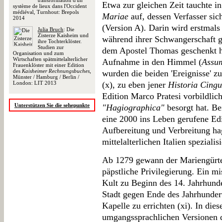
transformation d'un
Etwa zur gleichen Zeit tauchte i
système de lieux dans l'Occident
médiéval, Turnhout: Brepols
Mariae
auf, dessen Verfasser sic
2014
(Version A). Darin wird erstmals
Julia Bruch
: Die
Zisterze Kaisheim und
während ihrer Schwangerschaft 
ihre Tochterklöster.
Studien zur
dem Apostel Thomas geschenkt hab
Organisation und zum
Wirtschaften spätmittelalterlicher
Aufnahme in den Himmel (
Assu
Frauenklöster mit einer Edition
des
Kaisheimer Rechnungsbuches
,
wurden die beiden 'Ereignisse' 
Münster / Hamburg / Berlin /
London: LIT 2013
(x), zu eben jener
Historia Cingu
Edition Marco Pratesi vorbildlic
Unterstützen Sie die sehepunkte
"Hagiographica"
besorgt hat. B
eine 2000 ins Leben gerufene Edit
Aufbereitung und Verbreitung ha
mittelalterlichen Italien spezialisi
Ab 1279 gewann der Mariengürt
päpstliche Privilegierung. Ein m
Kult zu Beginn des 14. Jahrhun
Stadt gegen Ende des Jahrhunder
Kapelle zu errichten (xi). In dies
umgangssprachlichen Versionen 