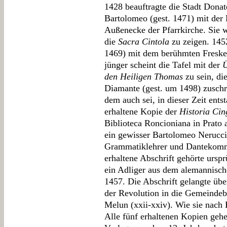
1428 beauftragte die Stadt Donat
Bartolomeo (gest. 1471) mit der 
Außenecke der Pfarrkirche. Sie w
die
Sacra Cintola
zu zeigen. 145
1469) mit dem berühmten Freske
jünger scheint die Tafel mit der
Ü
den Heiligen Thomas
zu sein, di
Diamante (gest. um 1498) zuschre
dem auch sei, in dieser Zeit entst
erhaltene Kopie der
Historia Cin
Biblioteca Roncioniana in Prato 
ein gewisser Bartolomeo Nerucci
Grammatiklehrer und Dantekommen
erhaltene Abschrift gehörte ursp
ein Adliger aus dem alemannisch
1457. Die Abschrift gelangte übe
der Revolution in die Gemeindeb
Melun (xxii-xxiv). Wie sie nach 
Alle fünf erhaltenen Kopien geh