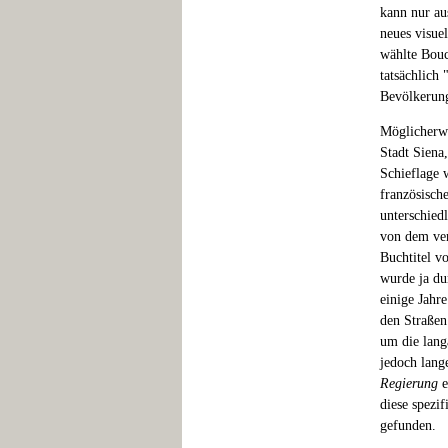
kann nur au
neues visue
wählte Bouc
tatsächlich
Bevölkerung
Möglicherwe
Stadt Siena,
Schieflage 
französisch
unterschied
von dem ver
Buchtitel v
wurde ja du
einige Jahr
den Straßen
um die langa
jedoch lang
Regierung
e
diese spezi
gefunden.