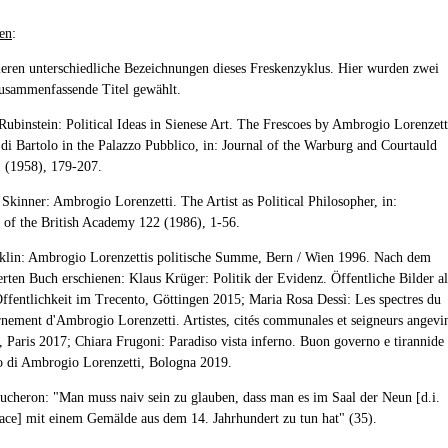
en
:
tieren unterschiedliche Bezeichnungen dieses Freskenzyklus. Hier wurden zwei
usammenfassende Titel gewählt.
 Rubinstein: Political Ideas in Sienese Art. The Frescoes by Ambrogio Lorenzett
di Bartolo in the Palazzo Pubblico, in: Journal of the Warburg and Courtauld
1 (1958), 179-207.
 Skinner: Ambrogio Lorenzetti. The Artist as Political Philosopher, in:
 of the British Academy 122 (1986), 1-56.
iklin: Ambrogio Lorenzettis politische Summe, Bern / Wien 1996. Nach dem
erten Buch erschienen: Klaus Krüger: Politik der Evidenz. Öffentliche Bilder al
Öffentlichkeit im Trecento, Göttingen 2015; Maria Rosa Dessì: Les spectres du
ement d'Ambrogio Lorenzetti. Artistes, cités communales et seigneurs angevi
, Paris 2017; Chiara Frugoni: Paradiso vista inferno. Buon governo e tirannide
 di Ambrogio Lorenzetti, Bologna 2019.
oucheron: "Man muss naiv sein zu glauben, dass man es im Saal der Neun [d.i.
Pace] mit einem Gemälde aus dem 14. Jahrhundert zu tun hat" (35).