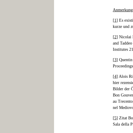
Anmerkung
[
1
] Es exis
kurze und z
[
2
] Nicolai
and Taddeo 
Institutes 2
[
3
] Quentin
Proceedings
[
4
] Alois R
hier rezensi
Bilder der 
Bon Gouvern
au Trecento
nel Mediovo
[
5
] Zitat B
Sala della 