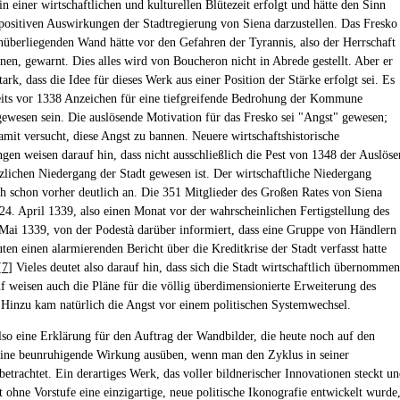
in einer wirtschaftlichen und kulturellen Blütezeit erfolgt und hätte den Sinn
 positiven Auswirkungen der Stadtregierung von Siena darzustellen. Das Fresko
nüberliegenden Wand hätte vor den Gefahren der Tyrannis, also der Herrschaft
lnen, gewarnt. Dies alles wird von Boucheron nicht in Abrede gestellt. Aber er
tark, dass die Idee für dieses Werk aus einer Position der Stärke erfolgt sei. Es
its vor 1338 Anzeichen für eine tiefgreifende Bedrohung der Kommune
ewesen sein. Die auslösende Motivation für das Fresko sei "Angst" gewesen;
amit versucht, diese Angst zu bannen. Neuere wirtschaftshistorische
gen weisen darauf hin, dass nicht ausschließlich die Pest von 1348 der Auslöse
tzlichen Niedergang der Stadt gewesen ist. Der wirtschaftliche Niedergang
ch schon vorher deutlich an. Die 351 Mitglieder des Großen Rates von Siena
4. April 1339, also einen Monat vor der wahrscheinlichen Fertigstellung des
Mai 1339, von der Podestà darüber informiert, dass eine Gruppe von Händlern
ten einen alarmierenden Bericht über die Kreditkrise der Stadt verfasst hatte
[
7
] Vieles deutet also darauf hin, dass sich die Stadt wirtschaftlich übernommen
uf weisen auch die Pläne für die völlig überdimensionierte Erweiterung des
Hinzu kam natürlich die Angst vor einem politischen Systemwechsel.
lso eine Erklärung für den Auftrag der Wandbilder, die heute noch auf den
eine beunruhigende Wirkung ausüben, wenn man den Zyklus in seiner
betrachtet. Ein derartiges Werk, das voller bildnerischer Innovationen steckt u
t ohne Vorstufe eine einzigartige, neue politische Ikonografie entwickelt wurde