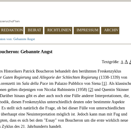
REDAKTION
BEIRAT
RICHTLINIEN
IMPRESSUM
ARCHIV
sion von: Gebannte Angst
oucheron: Gebannte Angst
A
Textgröße:
A
s Historikers Patrick Boucheron behandelt den berühmten Freskenzyklus
er Guten Regierung
und
Allegorie der Schlechten Regierung
(1338-1339) von
orenzetti im
Sala della Pace
im Palazzo Pubblico von Siena [
1
]. Als klassisch
ionen gelten diejenigen von Nicolai Rubinstein (1958) [
2
] und Quentin Skinner
 Darüber hinaus gibt es aber auch noch eine Fülle anderer Interpretationen, die,
hodik, diesen Freskenzyklus unterschiedlich deuten oder bestimmte Aspekte
] Es stellt sich natürlich die Frage, ob bei dieser Fülle von unterschiedlichen
 überhaupt eine Neuinterpretation möglich ist. Jedoch kann man mit Fug und
pten, dass es sich bei dem "Essay" von Boucheron um die erste wirklich neue
 Zyklus des 21. Jahrhunderts handelt.