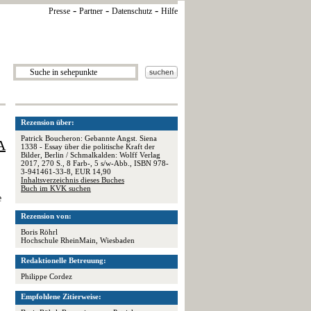
-
-
-
Presse
Partner
Datenschutz
Hilfe
Rezension über:
Patrick Boucheron: Gebannte Angst. Siena
A
1338 - Essay über die politische Kraft der
Bilder, Berlin / Schmalkalden: Wolff Verlag
2017, 270 S., 8 Farb-, 5 s/w-Abb., ISBN 978-
3-941461-33-8, EUR 14,90
Inhaltsverzeichnis dieses Buches
Buch im KVK suchen
e
Rezension von:
Boris Röhrl
Hochschule RheinMain, Wiesbaden
Redaktionelle Betreuung:
Philippe Cordez
Empfohlene Zitierweise: