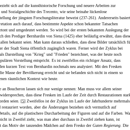
ezieht sich auf die kunsthistorische Forschung und neuere Arbeiten zur
- und Sozialgeschichte des Trecento, wie seine beinahe lückenlose
llung der jüngsten Forschungsliteratur beweist (237-261). Andererseits basier
pretation auch darauf, dass bestimmte Aspekte schon bekannter Tatsachen
etont und umgedeutet werden. So wird bei der ersten bekannten Auslegung der
ch den Prediger Bernhardin von Siena (1425) eher beiläufig erwähnt, dass dies
allen bekannt seien. Man kann daraus schließen, dass diese Bilder tatsächlich f
r der Stadt Siena öffentlich zugänglich waren. Ferner wird der Zyklus bei
als Darstellung von "Krieg" und "Frieden" bezeichnet, was der heute noch
ulären Vorstellung entspricht. Es ist zweifellos ein richtiger Ansatz, dass
en kurzen Text von Bernhardin nochmals neu analysiert. Mit den Fresken
die Masse der Bevölkerung erreicht und sie befanden sich nicht in einem so
enen räumlichen Kontext wie heute.
e an Boucheron lassen sich nur wenige nennen: Man muss vor allem seiner
 widersprechen, dass diese Fresken im Laufe der Zeit durch Restaurationen star
orden seien. [
5
] Zweifellos ist der Zyklus im Laufe der Jahrhunderte mehrmals
 restauriert worden, aber die Änderungen beziehen sich vermutlich auf
etails, auf die plastischere Durcharbeitung der Figuren und auf die Farben. Wa
icht in Zweifel zieht, was man aber durchaus in Zweifel ziehen kann, ist
t das Motiv der tanzenden Mädchen auf dem Fresko der
Guten Regierung
. Die