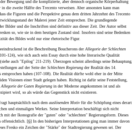
 der Bewegung und die komplizierte, aber dennoch organische Körperhaltung
 in die zweite Hälfte des Trecento verweisen. Aber ansonsten kann man
 dass die Figuren und die Perspektive genau dem dritten Jahrzehnt des Trecento
wicklungsstand der Malerei jener Zeit entsprechen. Die grundlegende
r Bilder und die Inschriften sind definitiv aus dieser Zeit. Der Autor selbst
Fresken so, wie sie in dem heutigen Zustand sind. Insofern sind seine Bedenken
zität des Bildes wohl nur eine rhetorische Figur.
eeindruckend ist die Beschreibung Boucherons der
Allegorie der Schlechten
101-124), wie sich auch sein Essay durch eine hohe literarische Qualität
 (siehe auch "Epilog" 211-219). Überzogen scheint allerdings seine Behauptung
rstellungen auf der Seite der
Schlechten Regierung
der Realität des 14.
s entsprochen haben (107-108). Die Realität dürfte wohl eher in der Mitte
den Visionen einer Stadt gelegen haben. Richtig ist dafür seine Feststellung,
e
Allegorie der Guten Regierung
in der Moderne angekommen ist und als
ezipiert wird, so als würde das Gegenstück nicht existieren.
ragt hauptsächlich nach dem
auslösenden Motiv
für die Schöpfung eines derart
hen und einmaligen Werkes. Seine Interpretation beschäftigt sich nicht
ich mit der Ikonografie der "guten" oder "schlechten" Regierungsform. Dieses
 offensichtlich. [
6
] In den bisherigen Interpretationen ging man immer davon
ieses Fresko ein Zeichen der "Stärke" der Stadtregierung gewesen sei. Der