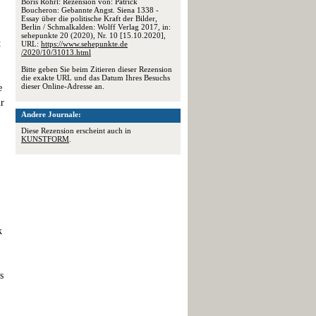
Boris Röhrl: Rezension von: Patrick
Boucheron: Gebannte Angst. Siena 1338 -
Essay über die politische Kraft der Bilder,
Berlin / Schmalkalden: Wolff Verlag 2017, in:
sehepunkte 20 (2020), Nr. 10 [15.10.2020],
t
URL:
https://www.sehepunkte.de
/2020/10/31013.html
Bitte geben Sie beim Zitieren dieser Rezension
die exakte URL und das Datum Ihres Besuchs
dieser Online-Adresse an.
e
ür
Andere Journale:
Diese Rezension erscheint auch in
KUNSTFORM
.
k
s