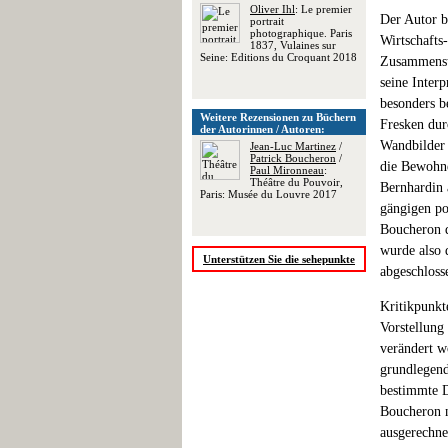
Oliver Ihl
: Le premier
Der Autor b
portrait
photographique. Paris
Wirtschafts
1837, Vulaines sur
Seine: Editions du Croquant 2018
Zusammenste
seine Inter
besonders b
Weitere Rezensionen zu Büchern
Fresken dur
der Autorinnen / Autoren:
Wandbilder 
Jean-Luc Martinez
/
Patrick Boucheron
/
die Bewohne
Paul Mironneau
:
Théâtre du Pouvoir,
Bernhardin 
Paris: Musée du Louvre 2017
gängigen pop
Boucheron d
wurde also 
Unterstützen Sie die sehepunkte
abgeschloss
Kritikpunkt
Vorstellung
verändert w
grundlegend
bestimmte D
Boucheron n
ausgerechne