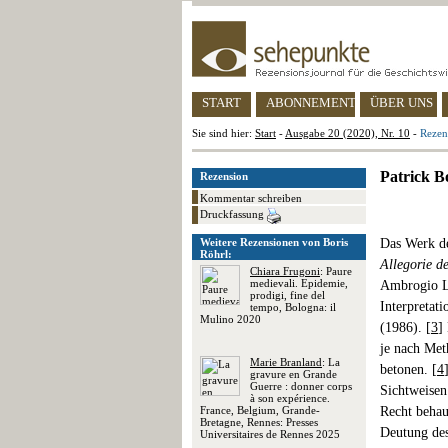
START
ABONNEMENT
ÜBER UNS
Sie sind hier:
Start
-
Ausgabe 20 (2020), Nr. 10
-
Rezen
Patrick B
Rezension
Kommentar schreiben
Druckfassung
Weitere Rezensionen von Boris
Das Werk de
Röhrl:
Allegorie d
Chiara Frugoni
: Paure
medievali. Epidemie,
Ambrogio L
prodigi, fine del
Interpretat
tempo, Bologna: il
Mulino 2020
(1986). [
3
]
je nach Met
Marie Branland
: La
betonen. [
4
gravure en Grande
Guerre : donner corps
Sichtweisen
à son expérience.
France, Belgium, Grande-
Recht behau
Bretagne, Rennes: Presses
Deutung des
Universitaires de Rennes 2025