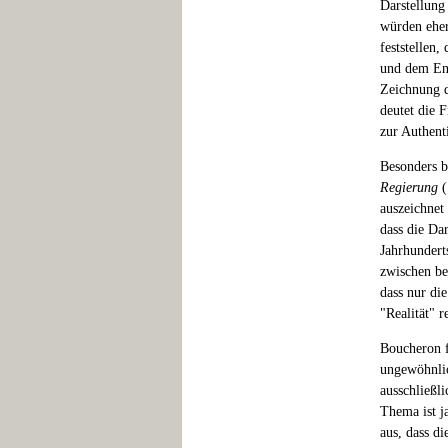
Darstellung
würden eher
feststellen,
und dem Ent
Zeichnung de
deutet die 
zur Authenti
Besonders b
Regierung
(
auszeichnet
dass die Da
Jahrhundert
zwischen bei
dass nur di
"Realität" r
Boucheron f
ungewöhnlic
ausschließl
Thema ist ja
aus, dass d