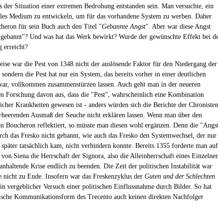
s der Situation einer extremen Bedrohung entstanden sein. Man versuchte, ein
lles Medium zu entwickeln, um für das vorhandene System zu werben. Daher
heron für sein Buch auch den Titel "
Gebannte Angst
". Aber war diese Angst
 "gebannt"? Und was hat das Werk bewirkt? Wurde der gewünschte Effekt bei d
 erreicht?
ise war die Pest von 1348 nicht der auslösende Faktor für den Niedergang der
 sondern die Pest hat nur ein System, das bereits vorher in einer deutlichen
war, vollkommen zusammenstürzen lassen. Auch geht man in der neueren
en Forschung davon aus, dass die "Pest", wahrscheinlich eine Kombination
licher Krankheiten gewesen ist - anders würden sich die Berichte der Chroniste
heerenden Ausmaß der Seuche nicht erklären lassen. Wenn man über den
on Boucheron reflektiert, so müsste man diesen wohl ergänzen. Denn die "Angs
rch das Fresko nicht gebannt, wie auch das Fresko den Systemwechsel, der nur
e später tatsächlich kam, nicht verhindern konnte. Bereits 1355 forderte man auf
 von Siena die Herrschaft der Signora, also die Alleinherrschaft eines Einzelne
nhaltende Krise endlich zu beenden. Die Zeit der politischen Instabilität war
e nicht zu Ende. Insofern war das Freskenzyklus der
Guten und der Schlechten
in vergeblicher Versuch einer politischen Einflussnahme durch Bilder. So hat
fische Kommunikationsform des Trecento auch keinen direkten Nachfolger