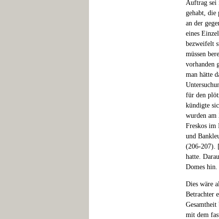
Auftrag sei 
gehabt, die
an der gege
eines Einze
bezweifelt s
müssen bere
vorhanden g
man hätte d
Untersuchun
für den plö
kündigte si
wurden am 2
Freskos im 
und Bankleu
(206-207). 
hatte. Dara
Domes hin. 
Dies wäre a
Betrachter 
Gesamtheit 
mit dem fas