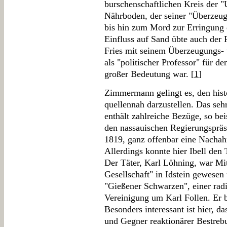
burschenschaftlichen Kreis der 
Nährboden, der seiner "Überzeug
bis hin zum Mord zur Erringung d
Einfluss auf Sand übte auch der 
Fries mit seinem Überzeugungs- 
als "politischer Professor" für 
großer Bedeutung war. [
1
]
Zimmermann gelingt es, den hist
quellennah darzustellen. Das seh
enthält zahlreiche Bezüge, so b
den nassauischen Regierungspräsi
1819, ganz offenbar eine Nacha
Allerdings konnte hier Ibell den
Der Täter, Karl Löhning, war Mi
Gesellschaft" in Idstein gewese
"Gießener Schwarzen", einer rad
Vereinigung um Karl Follen. Er b
Besonders interessant ist hier, da
und Gegner reaktionärer Bestreb