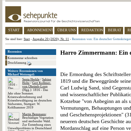
START
ABONNEMENT
ÜBER UNS
REDAKTION
BEIRAT
R
Sie sind hier:
Start
-
Ausgabe 20 (2020), Nr. 11
-
Rezension von: Ein deutscher Gotteskriege
Harro Zimmermann: Ein de
Rezension
Kommentar schreiben
Druckfassung
Weitere Rezensionen von
Die Ermordung des Schriftstelle
Michael Wettengel:
Senta Herkle
/
Sabine
1819 und die Beweggründe seine
Holtz
/
Gert Kollmer-
von Oheimb-Loup
Carl Ludwig Sand, sind Gegenstan
(Hgg.): 1816 - Das
Jahr ohne Sommer.
und wissenschaftlicher Publikati
Krisenwahrnehmung und
Kotzebue "von Anbeginn an als u
Krisenbewältigung im deutschen
Südwesten, Stuttgart: W.
Vermutungen, Behauptungen und 
Kohlhammer 2019
und Geschehensprojektionen" (31
Martin Bemmann
:
Beschädigte Vegetation
neueren deutschen Geschichte au
und sterbender Wald.
Zur Entstehung eines
Mordanschlag auf eine Person ver
Umweltproblems in Deutschland