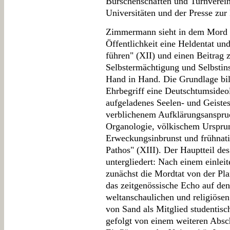
Burschenschaften und Turnverei
Universitäten und der Presse zur 
Zimmermann sieht in dem Mord a
Öffentlichkeit eine Heldentat un
führen" (XII) und einen Beitrag zu
Selbstermächtigung und Selbstin
Hand in Hand. Die Grundlage bil
Ehrbegriff eine Deutschtumsideol
aufgeladenes Seelen- und Geistes
verblichenem Aufklärungsanspruc
Organologie, völkischem Ursprun
Erweckungsinbrunst und frühnati
Pathos" (XIII). Der Hauptteil des
untergliedert: Nach einem einle
zunächst die Mordtat von der Pl
das zeitgenössische Echo auf de
weltanschaulichen und religiösen
von Sand als Mitglied studentisc
gefolgt von einem weiteren Absch