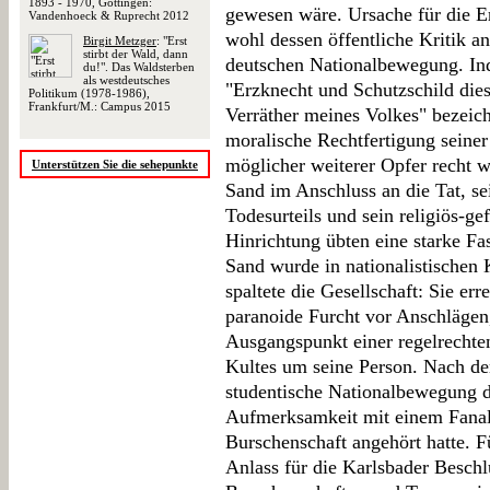
1893 - 1970, Göttingen:
gewesen wäre. Ursache für die E
Vandenhoeck & Ruprecht 2012
wohl dessen öffentliche Kritik a
Birgit Metzger
: "Erst
stirbt der Wald, dann
deutschen Nationalbewegung. In
du!". Das Waldsterben
als westdeutsches
"Erzknecht und Schutzschild dies
Politikum (1978-1986),
Frankfurt/M.: Campus 2015
Verräther meines Volkes" bezeich
moralische Rechtfertigung seiner
möglicher weiterer Opfer recht w
Unterstützen Sie die sehepunkte
Sand im Anschluss an die Tat, s
Todesurteils und sein religiös-gef
Hinrichtung übten eine starke Fa
Sand wurde in nationalistischen 
spaltete die Gesellschaft: Sie er
paranoide Furcht vor Anschlägen
Ausgangspunkt einer regelrechte
Kultes um seine Person. Nach d
studentische Nationalbewegung da
Aufmerksamkeit mit einem Fanal 
Burschenschaft angehört hatte. F
Anlass für die Karlsbader Beschl