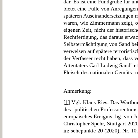
dar. Es ist eine Fundgrube für un
bietet eine Fülle von Anregunge
späteren Auseinandersetzungen 
waren, wie Zimmermann zeigt, of
eigenen Zeit, nicht der historisc
Rechtfertigung, das daraus erwa
Selbstermächtigung von Sand bei 
verweisen auf spätere terroristi
der Verfasser recht haben, dass 
Attentäters Carl Ludwig Sand" et
Fleisch des nationalen Gemüts- 
Anmerkung
:
[
1
] Vgl. Klaus Ries: Das Wartbur
des "politischen Professorentums
europäisches Ereignis, hg. von J
Christopher Spehr, Stuttgart 202
in:
sehepunkte 20 (2020), Nr. 10
.