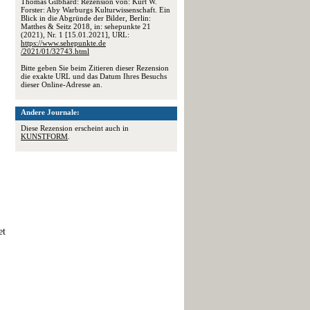
Thomas Gilbhard: Rezension von: Kurt W.
Forster: Aby Warburgs Kulturwissenschaft. Ein
Blick in die Abgründe der Bilder, Berlin:
Matthes & Seitz 2018, in: sehepunkte 21
(2021), Nr. 1 [15.01.2021], URL:
https://www.sehepunkte.de
/2021/01/32743.html
Bitte geben Sie beim Zitieren dieser Rezension
die exakte URL und das Datum Ihres Besuchs
dieser Online-Adresse an.
Andere Journale:
Diese Rezension erscheint auch in
KUNSTFORM
.
et