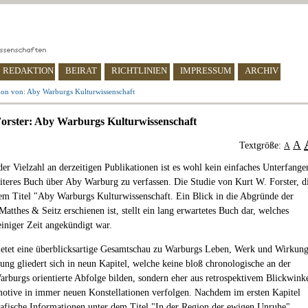
REDAKTION
BEIRAT
RICHTLINIEN
IMPRESSUM
ARCHIV
ion von: Aby Warburgs Kulturwissenschaft
orster: Aby Warburgs Kulturwissenschaft
A
Textgröße:
A
der Vielzahl an derzeitigen Publikationen ist es wohl kein einfaches Unterfange
iteres Buch über Aby Warburg zu verfassen. Die Studie von Kurt W. Forster, d
em Titel "Aby Warburgs Kulturwissenschaft. Ein Blick in die Abgründe der
Matthes & Seitz erschienen ist, stellt ein lang erwartetes Buch dar, welches
 einiger Zeit angekündigt war.
etet eine überblicksartige Gesamtschau zu Warburgs Leben, Werk und Wirkung
lung gliedert sich in neun Kapitel, welche keine bloß chronologische an der
arburgs orientierte Abfolge bilden, sondern eher aus retrospektivem Blickwink
motive in immer neuen Konstellationen verfolgen. Nachdem im ersten Kapitel
rafische Informationen unter dem Titel "In der Region der ewigen Unruhe"