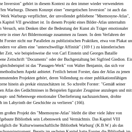
he Inversion" gehört in diesem Kontext zu den immer wieder verwendeten
fen Warburgs. Diesem Konzept einer "energetischen Inversion" ist auch das
e Werk Warburgs verpflichtet, der unvollendet gebliebene "Mnemosyne-Atlas",
 Kapitel VII gewidmet ist. In diesem Projekt eines Bilder-Atlas unternahm
 Versuch, sein Denken über die Bedeutung der Kunst als Träger emotionaler
rte in einer Art Bildermontage zusammen zu fassen. In dem Verfahren der
ht Forster nicht nur Parallelen zu publizistischen Praktiken, etwa von Plakat u
ndern vor allem eine "unterschwellige Affinität" (169 f.) zu künstlerischen
er Zeit, wie beispielsweise die von Carl Einstein und Georges Bataille
ene Zeitschrift "Documents" oder der Buchgestaltung bei Sigfried Giedion. Ei
rgleichsbeispiel ist das "Passagen-Werk" von Walter Benjamin, das sich vor
methodischem Aspekt anbietet. Freilich betont Forster, dass der Atlas zu jenen
anmutenden Projekten gehört, deren Vollendung zu einer publikationsfähigen
rne hinein als prekär einzuschätzen ist. So schreibt Forster: "Gemäß seiner
nen Atlas des Gedächtnisses in Beispielen figuraler Zeugnisse anzulegen und mit
aupt- und Nebenwege emotionaler Überlieferung nachzuzeichnen, drohte
h im Labyrinth der Geschichte zu verlieren" (166).
m großen Projekt des "Mnemosyne-Atlas" bleibt die über viele Jahre von
gebaute Bibliothek sein Lebenswerk und Vermächtnis. Das Kapitel VIII
folglich die 'Kulturwissenschaftliche Bibliothek Warburg' (K.B.W.) als das
rschungsinstrument. Bereits im sechsten Kapitel hatte Forster die Bibliothek im