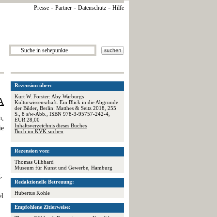
-
-
-
Presse
Partner
Datenschutz
Hilfe
Rezension über:
Kurt W. Forster: Aby Warburgs
A
Kulturwissenschaft. Ein Blick in die Abgründe
der Bilder, Berlin: Matthes & Seitz 2018, 255
S., 8 s/w-Abb., ISBN 978-3-95757-242-4,
n,
EUR 28,00
Inhaltsverzeichnis dieses Buches
ie
Buch im KVK suchen
Rezension von:
Thomas Gilbhard
Museum für Kunst und Gewerbe, Hamburg
.
Redaktionelle Betreuung:
Hubertus Kohle
el
Empfohlene Zitierweise: