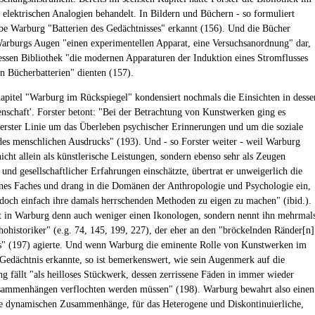
elektrischen Analogien behandelt. In Bildern und Büchern - so formuliert
abe Warburg "Batterien des Gedächtnisses" erkannt (156). Und die Bücher
 Warburgs Augen "einen experimentellen Apparat, eine Versuchsanordnung" dar,
dessen Bibliothek "die modernen Apparaturen der Induktion eines Stromflusses
n Bücherbatterien" dienten (157).
Kapitel "Warburg im Rückspiegel" kondensiert nochmals die Einsichten in desse
enschaft'. Forster betont: "Bei der Betrachtung von Kunstwerken ging es
erster Linie um das Überleben psychischer Erinnerungen und um die soziale
es menschlichen Ausdrucks" (193). Und - so Forster weiter - weil Warburg
icht allein als künstlerische Leistungen, sondern ebenso sehr als Zeugen
und gesellschaftlicher Erfahrungen einschätzte, übertrat er unweigerlich die
nes Faches und drang in die Domänen der Anthropologie und Psychologie ein,
edoch einfach ihre damals herrschenden Methoden zu eigen zu machen" (ibid.).
ht in Warburg denn auch weniger einen Ikonologen, sondern nennt ihn mehrmal
hohistoriker" (e.g. 74, 145, 199, 227), der eher an den "bröckelnden Ränder[n]
s" (197) agierte. Und wenn Warburg die eminente Rolle von Kunstwerken im
 Gedächtnis erkannte, so ist bemerkenswert, wie sein Augenmerk auf die
ng fällt "als heilloses Stückwerk, dessen zerrissene Fäden in immer wieder
sammenhängen verflochten werden müssen" (198). Warburg bewahrt also einen
ie dynamischen Zusammenhänge, für das Heterogene und Diskontinuierliche,