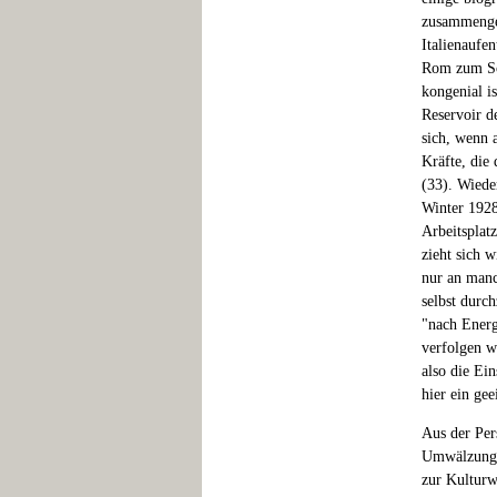
zusammenget
Italienaufe
Rom zum Sch
kongenial i
Reservoir d
sich, wenn 
Kräfte, die
(33). Wiede
Winter 1928
Arbeitsplatz
zieht sich w
nur an manc
selbst durc
"nach Energ
verfolgen w
also die Ei
hier ein ge
Aus der Per
Umwälzung u
zur Kulturw