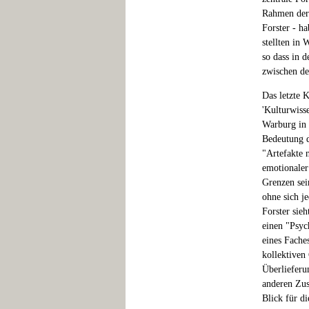
Rahmen der 
Forster - h
stellten in
so dass in 
zwischen de
Das letzte 
'Kulturwiss
Warburg in 
Bedeutung d
"Artefakte n
emotionaler 
Grenzen sei
ohne sich j
Forster sie
einen "Psyc
eines Fache
kollektiven
Überlieferu
anderen Zu
Blick für d