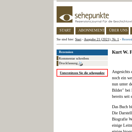
START
ABONNEMENT
ÜBER UNS
Sie sind hier:
Start
-
Ausgabe 21 (2021), Nr. 1
-
Rezens
Kurt W. F
Rezension
Kommentar schreiben
Druckfassung
Angesichts 
Unterstützen Sie die sehepunkte
noch ein we
nun unter d
Bilder" bei 
bereits seit
Das Buch bi
Die Darstel
Biografie W
einige Leit
einige biog