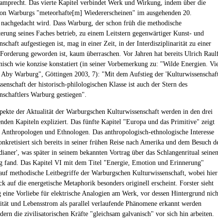
amprecht. Das vierte Kapitel verbindet Werk und Wirkung, indem über die
on Warburgs "meteorhafte[m] Wiedererscheinen" im ausgehenden 20.
 nachgedacht wird. Dass Warburg, der schon früh die methodische
erung seines Faches betrieb, zu einem Leitstern gegenwärtiger Kunst- und
schaft aufgestiegen ist, mag in einer Zeit, in der Interdisziplinarität zu einer
 Forderung geworden ist, kaum überraschen. Vor Jahren hat bereits Ulrich Raul
nisch wie konzise konstatiert (in seiner Vorbemerkung zu: "Wilde Energien. Vi
 Aby Warburg", Göttingen 2003, 7): "Mit dem Aufstieg der 'Kulturwissenschaft
enschaft der historisch-philologischen Klasse ist auch der Stern des
nschaftlers Warburg gestiegen".
pekte der Aktualität der Warburgschen Kulturwissenschaft werden in den drei
enden Kapiteln expliziert. Das fünfte Kapitel "Europa und das Primitive" zeigt
 Anthropologen und Ethnologen. Das anthropologisch-ethnologische Interesse
nkretisiert sich bereits in seiner frühen Reise nach Amerika und dem Besuch d
ndianer', was später in seinem bekannten Vortrag über das Schlangenritual seine
g fand. Das Kapitel VI mit dem Titel "Energie, Emotion und Erinnerung"
h auf methodische Leitbegriffe der Warburgschen Kulturwissenschaft, wobei hier
ck auf die energetische Metaphorik besonders originell erscheint. Forster sieht
 eine Vorliebe für elektrische Analogien am Werk, vor dessen Hintergrund nich
zität und Lebensstrom als parallel verlaufende Phänomene erkannt werden
ern die zivilisatorischen Kräfte "gleichsam galvanisch" vor sich hin arbeiten.