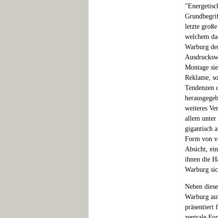
"Energetisc
Grundbegrif
letzte groß
welchem das
Warburg den
Ausdruckswe
Montage sie
Reklame, so
Tendenzen d
herausgegeb
weiteres Ve
allem unter 
gigantisch 
Form von vo
Absicht, ei
ihnen die H
Warburg sic
Neben diese
Warburg auf
präsentiert 
zentrale Fo