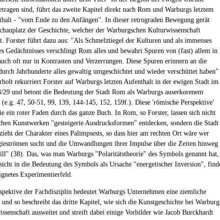
ragen sind, führt das zweite Kapitel direkt nach Rom und Warburgs letztem
nthalt - "vom Ende zu den Anfängen". In dieser retrograden Bewegung gerät
auplatz der Geschichte, welcher der Warburgschen Kulturwissenschaft
st. Forster führt dazu aus: "Als Schmelztiegel der Kulturen und als immenses
es Gedächtnisses verschlingt Rom alles und bewahrt Spuren von (fast) allem in
auch oft nur in Kontrasten und Verzerrungen. Diese Spuren erinnern an die
 durch Jahrhunderte alles gewaltig umgeschichtet und wieder verschüttet haben"
rholt rekurriert Forster auf Warburgs letzten Aufenthalt in der ewigen Stadt im
/29 und betont die Bedeutung der Stadt Rom als Warburgs auserkorenem
 (e.g. 47, 50-51, 99, 139, 144-145, 152, 159f.). Diese 'römische Perspektive'
ie ein roter Faden durch das ganze Buch. In Rom, so Forster, lassen sich nicht
hen Kunstwerken "gesteigerte Ausdrucksformen" entdecken, sondern die Stadt
hzieht der Charakter eines Palimpsests, so dass hier am rechten Ort wäre wer
ieströmen sucht und die Umwandlungen ihrer Impulse über die Zeiten hinweg
ill" (38). Das, was man Warburgs "Polaritätstheorie" des Symbols genannt hat,
nsicht in die Bedeutung des Symbols als Ursache "energetischer Inversion", find
eignetes Experimentierfeld.
spektive der Fachdisziplin bedeutet Warburgs Unternehmen eine ziemliche
nd so beschreibt das dritte Kapitel, wie sich die Kunstgeschichte bei Warburg
issenschaft ausweitet und streift dabei einige Vorbilder wie Jacob Burckhardt