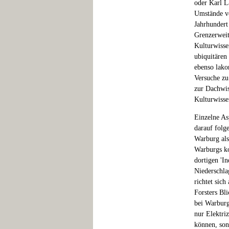
oder Karl L
Umstände v
Jahrhundert
Grenzerweit
Kulturwissen
ubiquitären
ebenso lako
Versuche zu
zur Dachwiss
Kulturwisse
Einzelne As
darauf folg
Warburg als
Warburgs ko
dortigen 'I
Niederschla
richtet sic
Forsters Bli
bei Warburg
nur Elektri
können, sond