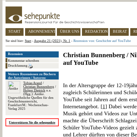
START
ABONNEMENT
ÜBER UNS
REDAKTION
BEIRAT
R
Sie sind hier:
Start
-
Ausgabe 21 (2021), Nr. 1
-
Rezension von: Geschichte auf YouTube
Christian Bunnenberg / Nil
Rezension
Kommentar schreiben
auf YouTube
Druckfassung
Weitere Rezensionen zu Büchern
der Autorinnen / Autoren:
Tobias Arand
/
In der Altersgruppe der 12-19jähr
Christian Bunnenberg
/
Holger Dietrich
u.a.
zugleich Schülerinnen und Schüle
(Hgg.): Antike.
Ungewöhnliche Quellen für den
YouTube seit Jahren auf dem erste
Geschichtsunterricht,
Frankfurt/M.: Wochenschau-
Internetangebot. [
1
] Dabei werde
Verlag 2025
Musik gehört und Videos zur Unt
machte die Überschrift Schlagze
Unterstützen Sie die sehepunkte
Schüler YouTube-Videos gezielt 
und Lehrer dürften von dieser B