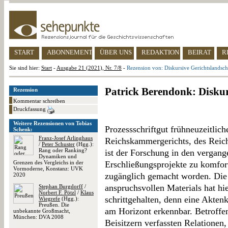
START
ABONNEMENT
ÜBER UNS
REDAKTION
BEIRAT
R
Sie sind hier:
Start
-
Ausgabe 21 (2021), Nr. 7/8
-
Rezension von: Diskursive Gerichtslandsch
Patrick Berendonk: Diskur
Rezension
Kommentar schreiben
Druckfassung
Weitere Rezensionen von Tobias
Prozessschriftgut frühneuzeitlich
Schenk:
Franz-Josef Arlinghaus
Reichskammergerichts, des Reich
/
Peter Schuster
(Hgg.):
Rang oder Ranking?
ist der Forschung in den vergan
Dynamiken und
Grenzen des Vergleichs in der
Erschließungsprojekte zu komfo
Vormoderne, Konstanz: UVK
zugänglich gemacht worden. Die
2020
anspruchsvollen Materials hat hi
Stephan Burgdorff
/
Norbert F. Pötzl
/
Klaus
schrittgehalten, denn eine Aktenk
Wiegrefe
(Hgg.):
Preußen. Die
am Horizont erkennbar. Betroffen
unbekannte Großmacht,
München: DVA 2008
Beisitzern verfassten Relationen,