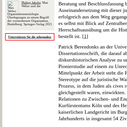
Philipp Jakobs
: Max
Beratung und Beschlussfassung b
Weber und die
Auseinandersetzung mit dieser ju
Organisationssoziologie.
erfolgreich aus dem Weg gegangen
Überlegungen zu einem Begriff
der vormodernen Organisation,
es selbst mit Blick auf Zentralber
Heidelberg: Springer-Verlag 2021
Herrschaftsausübung um die Hist
bestellt ist. [
1
]
Unterstützen Sie die sehepunkte
Patrick Berendonks an der Univer
Dissertationsschrift, die darauf a
diskurshistorischen Analyse zu u
Pionierstudie auf einem zu Unrec
Mittelpunkt der Arbeit steht die 
Stereotype auf die juristische W
Prozess, in dem Juden als cives 
gleichgestellt waren, einwirkten
Relationen zu Zwischen- und End
Kurfürstentums Köln und des He
kaiserlichen Landgericht im Bur
Jahrhunderts in insgesamt 54 Ziv