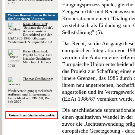
2021
Einigungsprozess spiele, gleich
Zeitgeschichte und Rechtswissens
Weitere Rezensionen zu Büchern
Kooperationen einem "Dialog der
der Autorinnen / Autoren:
Kiran Klaus Patel
:
versteht sich als Einladung zum 
"Soldaten der Arbeit".
Arbeitsdienste in
Selbstklärung" (5).
Deutschland und den
USA 1933-1945, Göttingen:
Vandenhoeck & Ruprecht 2003
Das Recht, so die Ausgangsthese,
europäischen Integration von 19
Kiran Klaus Patel
:
Projekt Europa. Eine
verorten die Autoren eine tiefgre
kritische Geschichte,
München: C.H.Beck
Europäische Union entscheidend 
2018
das Projekt zur Schaffung eines
innere Grenzen, das 1985 durch
Thomas Großbölting
:
ihrem neu angetretenen, hocheffi
Wiedervereinigungsgesellschaft.
angestoßen und im Vertragswerk 
Aufbruch und Entgrenzung in
(EEA) 1986/87 verankert wurde.
Deutschland seit 1989/90, Bonn:
bpb 2020
Die anschließende supranational
Unterstützen Sie die sehepunkte
einen qualitativen Wandel in de
zuvor die Rechtsanwendung präg
europäische Gesetzgebung - durc