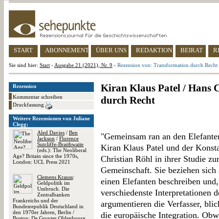
START
ABONNEMENT
ÜBER UNS
REDAKTION
BEIRAT
R
Sie sind hier:
Start
-
Ausgabe 21 (2021), Nr. 9
-
Rezension von: Transformation durch Recht
Kiran Klaus Patel / Hans 
Rezension
Kommentar schreiben
durch Recht
Druckfassung
Weitere Rezensionen von Juliane
Clegg:
Aled Davies
/
Ben
"Gemeinsam ran an den Elefanten
Jackson
/
Florence
Sutcliffe-Braithwaite
Kiran Klaus Patel und der Konst
(eds.): The Neoliberal
Age? Britain since the 1970s,
Christian Röhl in ihrer Studie z
London: UCL Press 2021
Gemeinschaft. Sie beziehen sich 
Clemens Krauss
:
einen Elefanten beschreiben und, 
Geldpolitik im
Umbruch. Die
verschiedenste Interpretationen d
Zentralbanken
Frankreichs und der
argumentieren die Verfasser, blic
Bundesrepublik Deutschland in
den 1970er Jahren, Berlin /
die europäische Integration. Obw
Boston: De Gruyter Oldenbourg