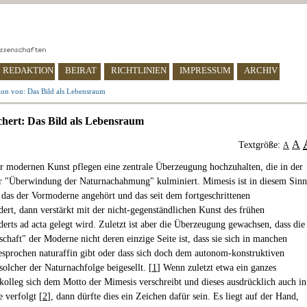
REDAKTION
BEIRAT
RICHTLINIEN
IMPRESSUM
ARCHIV
ion von: Das Bild als Lebensraum
hert: Das Bild als Lebensraum
A
Textgröße:
A
r modernen Kunst pflegen eine zentrale Überzeugung hochzuhalten, die in der
r "Überwindung der Naturnachahmung" kulminiert. Mimesis ist in diesem Sinn
, das der Vormoderne angehört und das seit dem fortgeschrittenen
dert, dann verstärkt mit der nicht-gegenständlichen Kunst des frühen
derts ad acta gelegt wird. Zuletzt ist aber die Überzeugung gewachsen, dass die
chaft" der Moderne nicht deren einzige Seite ist, dass sie sich in manchen
sprochen naturaffin gibt oder dass sich doch dem autonom-konstruktiven
solcher der Naturnachfolge beigesellt. [
1
] Wenn zuletzt etwa ein ganzes
kolleg sich dem Motto der Mimesis verschreibt und dieses ausdrücklich auch in
 verfolgt [
2
], dann dürfte dies ein Zeichen dafür sein. Es liegt auf der Hand,