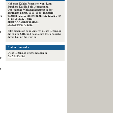
Hubertus Kohle: Rezension von: Linn
Burchert: Das Bild als Lebensraum.
Ökologische Wirkungskonzepte in der
abstrakten Kunst, 1910-1960, Bielefeld:
ie
transcript 2019, in: sehepunkte 22 (2022), Nr.
5 [15.05.2022], URL:
https://www.sehepunkte.de
/2022/05/36977.html
Bitte geben Sie beim Zitieren dieser Rezension
n
die exakte URL und das Datum Ihres Besuchs
dieser Online-Adresse an.
Andere Journale:
Diese Rezension erscheint auch in
KUNSTFORM
.
ne
e