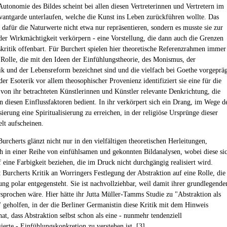
Autonomie des Bildes scheint bei allen diesen Vertreterinnen und Vertretern im
vantgarde unterlaufen, welche die Kunst ins Leben zurückführen wollte. Das
 dafür die Naturwerte nicht etwa nur repräsentieren, sondern es musste sie zur
der Wirkmächtigkeit verkörpern - eine Vorstellung, die dann auch die Grenzen
kritik offenbart. Für Burchert spielen hier theoretische Referenzrahmen immer
 Rolle, die mit den Ideen der Einfühlungstheorie, des Monismus, der
k und der Lebensreform bezeichnet sind und die vielfach bei Goethe vorgeprä
er Esoterik vor allem theosophischer Provenienz identifiziert sie eine für die
 von ihr betrachteten Künstlerinnen und Künstler relevante Denkrichtung, die
en diesen Einflussfaktoren bedient. In ihr verkörpert sich ein Drang, im Wege d
ierung eine Spiritualisierung zu erreichen, in der religiöse Ursprünge dieser
t aufscheinen.
urcherts glänzt nicht nur in den vielfältigen theoretischen Herleitungen,
h in einer Reihe von einfühlsamen und gekonnten Bildanalysen, wobei diese si
f eine Farbigkeit beziehen, die im Druck nicht durchgängig realisiert wird.
t Burcherts Kritik an Worringers Festlegung der Abstraktion auf eine Rolle, die
ung polar entgegensteht. Sie ist nachvollziehbar, weil damit ihrer grundlegende
sprochen wäre. Hier hätte ihr Jutta Müller-Tamms Studie zu "Abstraktion als
 geholfen, in der die Berliner Germanistin diese Kritik mit dem Hinweis
at, dass Abstraktion selbst schon als eine - nunmehr tendenziell
ierte - Einfühlungskonkretion zu verstehen ist. [
3
]