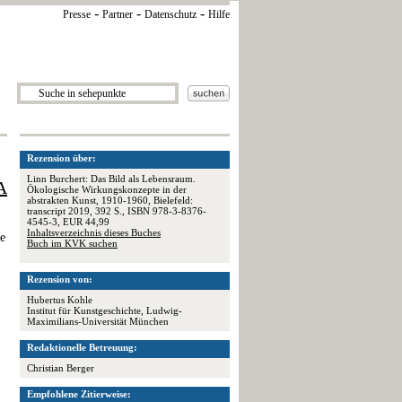
-
-
-
Presse
Partner
Datenschutz
Hilfe
Rezension über:
Linn Burchert: Das Bild als Lebensraum.
A
Ökologische Wirkungskonzepte in der
abstrakten Kunst, 1910-1960, Bielefeld:
transcript 2019, 392 S., ISBN 978-3-8376-
4545-3, EUR 44,99
Inhaltsverzeichnis dieses Buches
e
Buch im KVK suchen
Rezension von:
Hubertus Kohle
Institut für Kunstgeschichte, Ludwig-
Maximilians-Universität München
Redaktionelle Betreuung:
Christian Berger
Empfohlene Zitierweise: