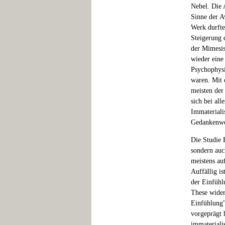
Nebel. Die 
Sinne der A
Werk durfte
Steigerung 
der Mimesis
wieder eine
Psychophysi
waren. Mit d
meisten der
sich bei all
Immaterialis
Gedankenwel
Die Studie B
sondern auc
meistens au
Auffällig is
der Einfühl
These wider
Einfühlung"
vorgeprägt h
immaterialis