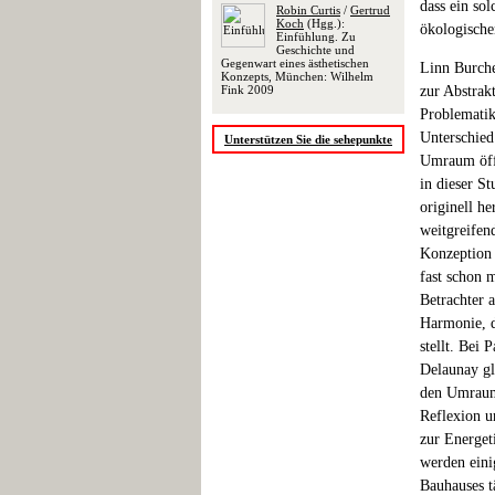
dass ein so
Robin Curtis
/
Gertrud
Koch
(Hgg.):
ökologische
Einfühlung. Zu
Geschichte und
Gegenwart eines ästhetischen
Linn Burche
Konzepts, München: Wilhelm
Fink 2009
zur Abstrak
Problematik 
Unterschied
Unterstützen Sie die sehepunkte
Umraum öffn
in dieser S
originell h
weitgreifen
Konzeption 
fast schon 
Betrachter 
Harmonie, de
stellt. Bei 
Delaunay gl
den Umraum 
Reflexion u
zur Energet
werden eini
Bauhauses t