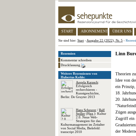
START
ABONNEMENT
ÜBER UNS
Sie sind hier:
Start
-
Ausgabe 22 (2022), Nr. 5
-
Rezens
Linn Burc
Rezension
Kommentar schreiben
Druckfassung
Weitere Rezensionen von
Theorien zu
Hubertus Kohle:
Idee von de
Angela Karasch
:
Erfolgreich
ein Prinzip
recherchieren -
18. Jahrhun
Kunstgeschichte,
Berlin: De Gruyter 2013
20. Jahrhun
"Naturfeinds
Hans Scheurer
/
Ralf
Zügen ausge
Spiller
(Hgg.): Kultur
2.0. Neue Web-
Zugriff ein 
Strategien für das
Kulturmanagement im Zeitalter
Graduierten
von Social Media, Bielefeld:
der Moderne
transcript 2010