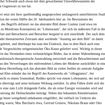
lcher Schwenk auch etwas mit dem gewachsenen Umweltbewusstsein der
n Gegenwart zu tun hat.
rt setzt mit ihrer quellenmäßig ausgesprochen umfangreich unterfütterten Stud
tion der ersten Hälfte des 20. Jahrhunderts hier an. Im Bewusstsein der
des Begriffs definiert sie das abstrakte Bild dieser Couleur (und etwa im
 zu Mondrians Konzeption) als "Lebensraum", der sich im äußersten Fall in de
et und Betrachterin und Betrachter bergend in sich einschließt. Der nach dem
tudie thematisierten Zeitraum akut werdende "Ausstieg aus dem Bild" ist damit
ergeleitet, und überhaupt hat man den Eindruck, dass in dem Buch auch eine
de Vorgeschichte zeitgenössischer Öko-Kunst geliefert wird. Wichtig in dieser
ist das Verständnis eines wirkmächtigen Bildes, das in seiner Wahrnehmung ei
medizinisch-therapeutische Ausstrahlung entwickelt und die Betrachterinnen und
aus den Verwerfungen des entfremdeten Lebens der Moderne zurückführt in ein
ren Herstellung sich das abstrakte Bild an vielen Stellen als zentrale Aufgabe
Paul Klee mündet das im Begriff des Kunstwerks als "villeggiatura", bei
eicht es einem Sonnenbad, Rothko spricht von einem Lebensatem, der sich auf
überträgt und seine heilsame Wirkung entfaltet. In allen Fällen dreht sich die
m eine zum Licht drängende Farbe, die als reine Energie verstanden wird und
isierung der Heilsuchenden beiträgt. Neben den bekannten Künstlernamen
ge heute weitgehend unbekannte eingeführt, die vielfach im Umkreis des
ätig waren, Max Burchartz etwa, Gertrud Grunow, Nikolaus Braun oder Otto