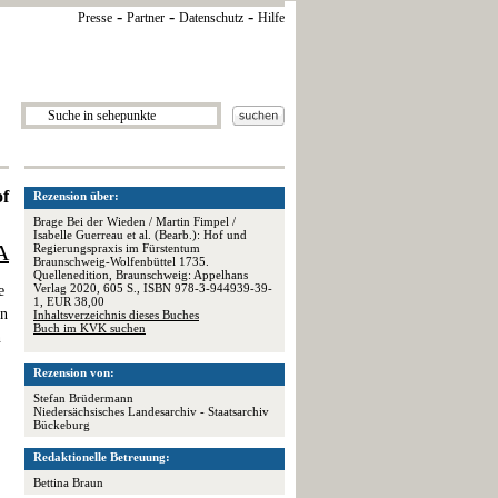
-
-
-
Presse
Partner
Datenschutz
Hilfe
of
Rezension über:
Brage Bei der Wieden / Martin Fimpel /
Isabelle Guerreau et al. (Bearb.): Hof und
A
Regierungspraxis im Fürstentum
Braunschweig-Wolfenbüttel 1735.
Quellenedition, Braunschweig: Appelhans
Verlag 2020, 605 S., ISBN 978-3-944939-39-
e
1, EUR 38,00
en
Inhaltsverzeichnis dieses Buches
Buch im KVK suchen
n
Rezension von:
Stefan Brüdermann
Niedersächsisches Landesarchiv - Staatsarchiv
Bückeburg
Redaktionelle Betreuung:
Bettina Braun