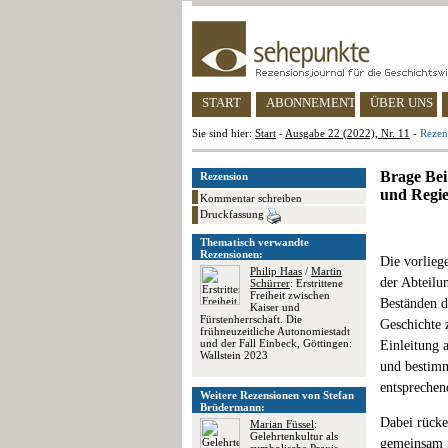
START
ABONNEMENT
ÜBER UNS
Sie sind hier:
Start
-
Ausgabe 22 (2022), Nr. 11
-
Rezen
Brage Bei
Rezension
und Regie
Kommentar schreiben
Druckfassung
Thematisch verwandte
Rezensionen:
Die vorlieg
Philip Haas
/
Martin
der Abteilu
Schürrer
: Erstrittene
Freiheit zwischen
Beständen d
Kaiser und
Fürstenherrschaft. Die
Geschichte 
frühneuzeitliche Autonomiestadt
und der Fall Einbeck, Göttingen:
Einleitung a
Wallstein 2023
und bestimm
entsprechen
Weitere Rezensionen von Stefan
Brüdermann:
Dabei rücke
Marian Füssel
:
Gelehrtenkultur als
gemeinsam i