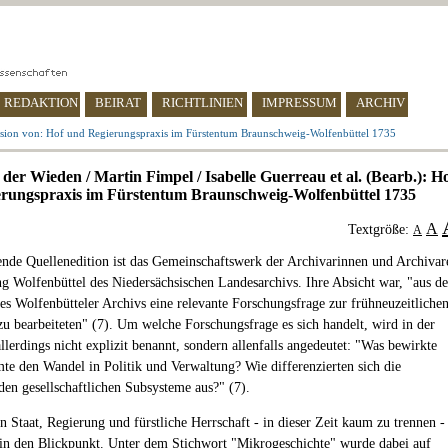
REDAKTION
BEIRAT
RICHTLINIEN
IMPRESSUM
ARCHIV
sion von: Hof und Regierungspraxis im Fürstentum Braunschweig-Wolfenbüttel 1735
 der Wieden / Martin Fimpel / Isabelle Guerreau et al. (Bearb.): H
rungspraxis im Fürstentum Braunschweig-Wolfenbüttel 1735
A
Textgröße:
A
ende Quellenedition ist das Gemeinschaftswerk der Archivarinnen und Archivar
ng Wolfenbüttel des Niedersächsischen Landesarchivs. Ihre Absicht war, "aus d
es Wolfenbütteler Archivs eine relevante Forschungsfrage zur frühneuzeitliche
zu bearbeiteten" (7). Um welche Forschungsfrage es sich handelt, wird in der
llerdings nicht explizit benannt, sondern allenfalls angedeutet: "Was bewirkte
te den Wandel in Politik und Verwaltung? Wie differenzierten sich die
den gesellschaftlichen Subsysteme aus?" (7).
n Staat, Regierung und fürstliche Herrschaft - in dieser Zeit kaum zu trennen -
n den Blickpunkt. Unter dem Stichwort "Mikrogeschichte" wurde dabei auf