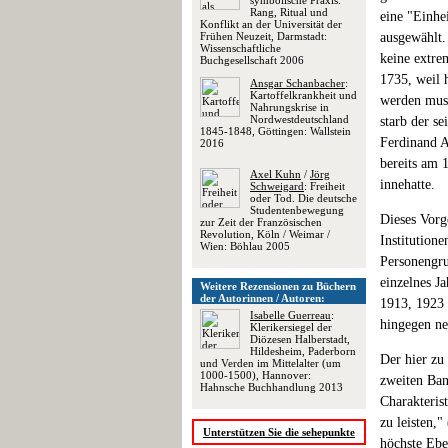
symbolische Praxis.
Rang, Ritual und
eine "Einhe
Konflikt an der Universität der
Frühen Neuzeit, Darmstadt:
ausgewählt.
Wissenschaftliche
keine extre
Buchgesellschaft 2006
1735, weil 
Ansgar Schanbacher
:
Kartoffelkrankheit und
werden mus
Nahrungskrise in
Nordwestdeutschland
starb der s
1845-1848, Göttingen: Wallstein
Ferdinand A
2016
bereits am 
Axel Kuhn
/
Jörg
innehatte.
Schweigard
: Freiheit
oder Tod. Die deutsche
Studentenbewegung
Dieses Vorg
zur Zeit der Französischen
Revolution, Köln / Weimar /
Institution
Wien: Böhlau 2005
Personengru
einzelnes Ja
Weitere Rezensionen zu Büchern
der Autorinnen / Autoren:
1913, 1923 .
Isabelle Guerreau
:
hingegen ne
Klerikersiegel der
Diözesen Halberstadt,
Hildesheim, Paderborn
Der hier zu
und Verden im Mittelalter (um
1000-1500), Hannover:
zweiten Ban
Hahnsche Buchhandlung 2013
Charakteris
zu leisten,
Unterstützen Sie die sehepunkte
höchste Ebe