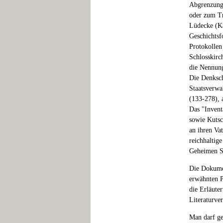
Abgrenzung 
oder zum Tr
Lüdecke (Ka
Geschichtsf
Protokollen
Schlosskirc
die Nennung
Die Denksch
Staatsverwa
(133-278), 
Das "Invent
sowie Kutsc
an ihren Va
reichhaltig
Geheimen St
Die Dokumen
erwähnten P
die Erläute
Literaturve
Man darf ge