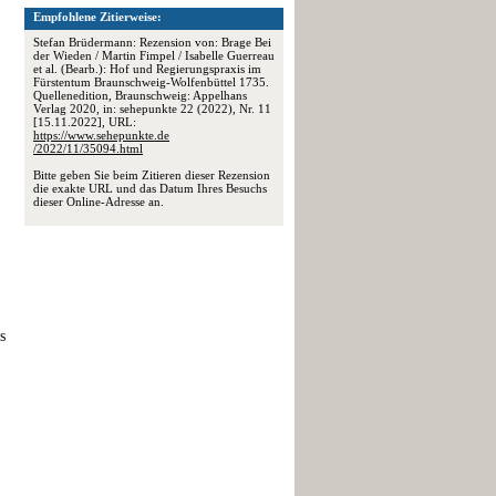
Empfohlene Zitierweise:
Stefan Brüdermann: Rezension von: Brage Bei
der Wieden / Martin Fimpel / Isabelle Guerreau
et al. (Bearb.): Hof und Regierungspraxis im
Fürstentum Braunschweig-Wolfenbüttel 1735.
Quellenedition, Braunschweig: Appelhans
Verlag 2020, in: sehepunkte 22 (2022), Nr. 11
[15.11.2022], URL:
https://www.sehepunkte.de
/2022/11/35094.html
Bitte geben Sie beim Zitieren dieser Rezension
die exakte URL und das Datum Ihres Besuchs
dieser Online-Adresse an.
s