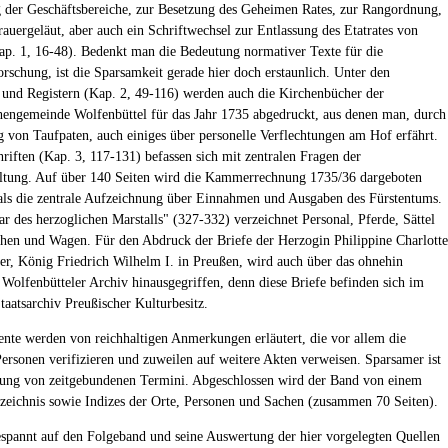
der Geschäftsbereiche, zur Besetzung des Geheimen Rates, zur Rangordnung,
auergeläut, aber auch ein Schriftwechsel zur Entlassung des Etatrates von
p. 1, 16-48). Bedenkt man die Bedeutung normativer Texte für die
orschung, ist die Sparsamkeit gerade hier doch erstaunlich. Unter den
 und Registern (Kap. 2, 49-116) werden auch die Kirchenbücher der
hengemeinde Wolfenbüttel für das Jahr 1735 abgedruckt, aus denen man, durch
 von Taufpaten, auch einiges über personelle Verflechtungen am Hof erfährt.
riften (Kap. 3, 117-131) befassen sich mit zentralen Fragen der
ltung. Auf über 140 Seiten wird die Kammerrechnung 1735/36 dargeboten
als die zentrale Aufzeichnung über Einnahmen und Ausgaben des Fürstentums.
ar des herzoglichen Marstalls" (327-332) verzeichnet Personal, Pferde, Sättel
hen und Wagen. Für den Abdruck der Briefe der Herzogin Philippine Charlotte
ter, König Friedrich Wilhelm I. in Preußen, wird auch über das ohnehin
e Wolfenbütteler Archiv hinausgegriffen, denn diese Briefe befinden sich im
aatsarchiv Preußischer Kulturbesitz.
te werden von reichhaltigen Anmerkungen erläutert, die vor allem die
ersonen verifizieren und zuweilen auf weitere Akten verweisen. Sparsamer ist
rung von zeitgebundenen Termini. Abgeschlossen wird der Band von einem
rzeichnis sowie Indizes der Orte, Personen und Sachen (zusammen 70 Seiten).
spannt auf den Folgeband und seine Auswertung der hier vorgelegten Quellen