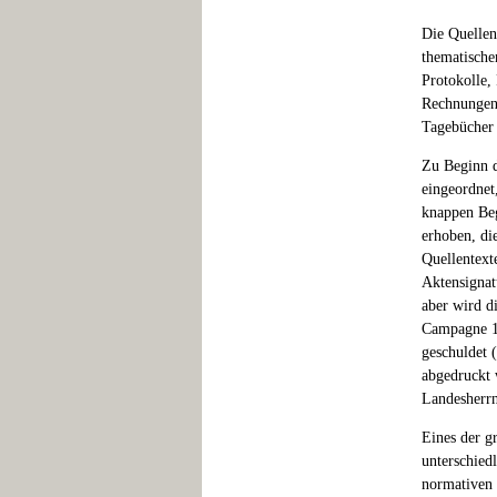
Die Quellen
thematische
Protokolle,
Rechnungen 
Tagebücher 
Zu Beginn d
eingeordnet
knappen Beg
erhoben, di
Quellentext
Aktensignat
aber wird d
Campagne 17
geschuldet 
abgedruckt 
Landesherrn
Eines der g
unterschied
normativen 