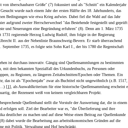
it von überschaubarer Größe" (7) fokussiert und als "Schnitt" ein Kalenderjahr
 Gesucht wurde nach einem Jahr der ersten Hälfte des 18. Jahrhunderts, das
men Bedingungen wie etwa Krieg aufwies. Dabei fiel die Wahl auf das Jahr
hier aufgrund zweier Herrscherwechsel "das Bestehende festgestellt und geprüft
ste und Neuerungen eine Begründung erfuhren" (8). Denn am 1. März 1735
eit 1731 regierende Herzog Ludwig Rudolf, ihm folgte in der Regierung
lbrecht II. aus der Nebenlinie Braunschweig-Bevern. Er starb überraschend
1. September 1735, es folgte sein Sohn Karl I., der bis 1780 die Regentschaft
ehen ist durchaus innovativ. Gängig sind Quellensammlungen zu bestimmten
en, mit dem bekannten Spezialfall des Urkundenbuchs, zu Personen oder
ppen, zu Regionen, zu längeren Zeitabschnitten/Epochen oder Themen. Ein
hr, das ist als "Epochenjahr" zwar als Buchtitel nicht ungewöhnlich (z.B. 1517,
..) [
1
], als Auswahlkriterium für eine historische Quellensammlung erscheint e
uartig, der Rezensent weiß von keinem vergleichbaren Projekt.
 besprechende Quellenband stellt die Vorstufe der Auswertung dar, die in einem
d erfolgen soll. Ziel der Bearbeiter war es, "die Überlieferung und ihre
tika deutlicher zu machen und auf diese Weise einen Beitrag zur Quellenkunde
" (8) dabei wurde die Bearbeitung aus arbeitsökonomischen Gründen auf die
ne mit Politik, Verwaltung und Hof beschränkt.