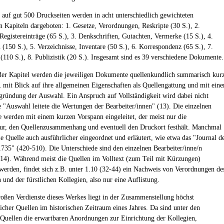
 auf gut 500 Druckseiten werden in acht unterschiedlich gewichteten
n Kapiteln dargeboten: 1. Gesetze, Verordnungen, Reskripte (30 S.), 2.
 Registereinträge (65 S.), 3. Denkschriften, Gutachten, Vermerke (15 S.), 4.
(150 S.), 5. Verzeichnisse, Inventare (50 S.), 6. Korrespondenz (65 S.), 7.
(110 S.), 8. Publizistik (20 S.). Insgesamt sind es 39 verschiedene Dokumente.
er Kapitel werden die jeweiligen Dokumente quellenkundlich summarisch kur
, mit Blick auf ihre allgemeinen Eigenschaften als Quellengattung und mit eine
ründung der Auswahl. Ein Anspruch auf Vollständigkeit wird dabei nicht
e "Auswahl leitete die Wertungen der Bearbeiter/innen" (13). Die einzelnen
e werden mit einem kurzen Vorspann eingeleitet, der meist nur die
ur, den Quellenzusammenhang und eventuell den Druckort festhält. Manchmal
ie Quelle auch ausführlicher eingeordnet und erläutert, wie etwa das "Journal d
35" (420-510). Die Unterschiede sind den einzelnen Bearbeiter/inne/n
(14). Während meist die Quellen im Volltext (zum Teil mit Kürzungen)
werden, findet sich z.B. unter 1.10 (32-44) ein Nachweis von Verordnungen de
 und der fürstlichen Kollegien, also nur eine Auflistung.
roßen Verdienste dieses Werkes liegt in der Zusammenstellung höchst
licher Quellen im historischen Zeitraum eines Jahres. Da sind unter den
Quellen die erwartbaren Anordnungen zur Einrichtung der Kollegien,