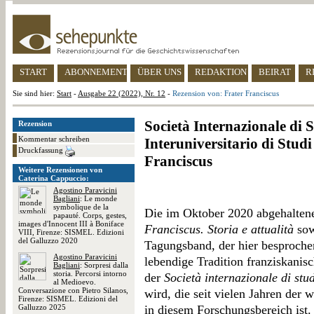
START
ABONNEMENT
ÜBER UNS
REDAKTION
BEIRAT
R
Sie sind hier:
Start
-
Ausgabe 22 (2022), Nr. 12
-
Rezension von: Frater Franciscus
Società Internazionale di 
Rezension
Kommentar schreiben
Interuniversitario di Stud
Druckfassung
Franciscus
Weitere Rezensionen von
Caterina Cappuccio:
Agostino Paravicini
Bagliani
: Le monde
symbolique de la
Die im Oktober 2020 abgehalten
papauté. Corps, gestes,
images d'Innocent III à Boniface
Franciscus. Storia e attualità
sow
VIII, Firenze: SISMEL. Edizioni
del Galluzzo 2020
Tagungsband, der hier besprochen
Agostino Paravicini
lebendige Tradition franziskanis
Bagliani
: Sorpresi dalla
storia. Percorsi intorno
der
Società internazionale di stu
al Medioevo.
Conversazione con Pietro Silanos,
wird, die seit vielen Jahren der 
Firenze: SISMEL. Edizioni del
Galluzzo 2025
in diesem Forschungsbereich ist.