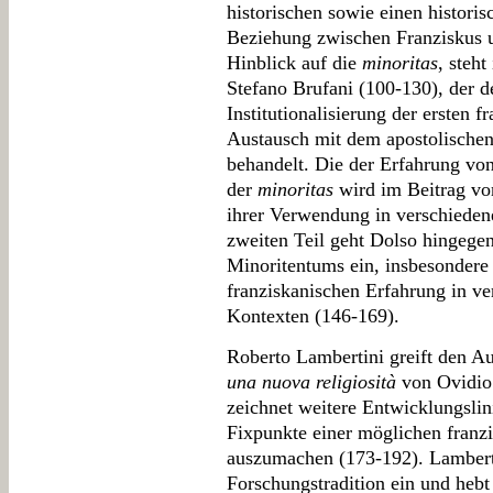
historischen sowie einen histori
Beziehung zwischen Franziskus 
Hinblick auf die
minoritas
, steh
Stefano Brufani (100-130), der d
Institutionalisierung der ersten 
Austausch mit dem apostolischen S
behandelt. Die der Erfahrung v
der
minoritas
wird im Beitrag vo
ihrer Verwendung in verschieden
zweiten Teil geht Dolso hingege
Minoritentums ein, insbesondere 
franziskanischen Erfahrung in ve
Kontexten (146-169).
Roberto Lambertini greift den A
una nuova religiosità
von Ovidio 
zeichnet weitere Entwicklungslin
Fixpunkte einer möglichen franz
auszumachen (173-192). Lambertin
Forschungstradition ein und hebt