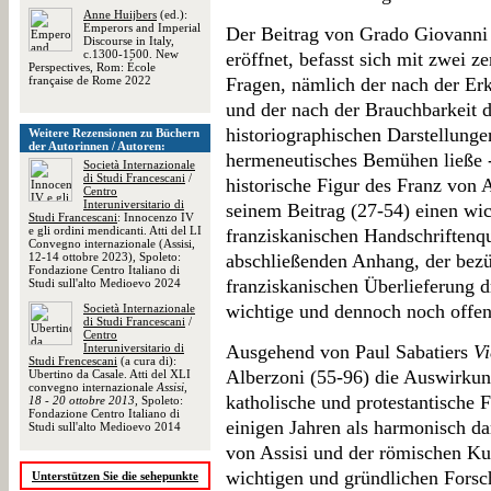
Anne Huijbers
(ed.):
Emperors and Imperial
Der Beitrag von Grado Giovanni
Discourse in Italy,
c.1300-1500. New
eröffnet, befasst sich mit zwei z
Perspectives, Rom: École
française de Rome 2022
Fragen, nämlich der nach der Erk
und der nach der Brauchbarkeit 
historiographischen Darstellunge
Weitere Rezensionen zu Büchern
der Autorinnen / Autoren:
hermeneutisches Bemühen ließe -
Società Internazionale
di Studi Francescani
/
historische Figur des Franz von A
Centro
Interuniversitario di
seinem Beitrag (27-54) einen wic
Studi Francescani
: Innocenzo IV
e gli ordini mendicanti. Atti del LI
franziskanischen Handschriftenqu
Convegno internazionale (Assisi,
12-14 ottobre 2023), Spoleto:
abschließenden Anhang, der bezü
Fondazione Centro Italiano di
franziskanischen Überlieferung dr
Studi sull'alto Medioevo 2024
wichtige und dennoch noch offene
Società Internazionale
di Studi Francescani
/
Centro
Interuniversitario di
Ausgehend von Paul Sabatiers
Vi
Studi Frencescani
(a cura di):
Alberzoni (55-96) die Auswirkung
Ubertino da Casale. Atti del XLI
convegno internazionale
Assisi,
katholische und protestantische 
18 - 20 ottobre 2013
, Spoleto:
Fondazione Centro Italiano di
einigen Jahren als harmonisch da
Studi sull'alto Medioevo 2014
von Assisi und der römischen Kuri
wichtigen und gründlichen Forsch
Unterstützen Sie die sehepunkte