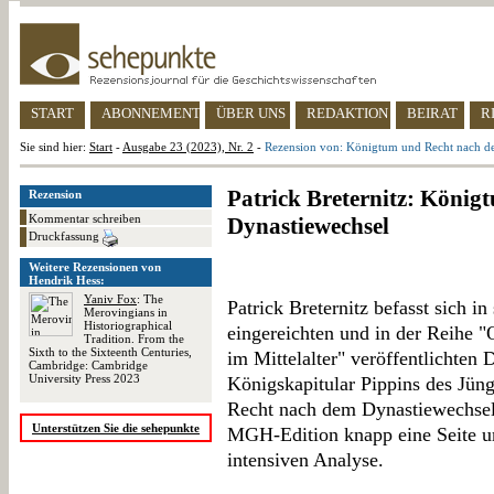
START
ABONNEMENT
ÜBER UNS
REDAKTION
BEIRAT
R
Sie sind hier:
Start
-
Ausgabe 23 (2023), Nr. 2
-
Rezension von: Königtum und Recht nach d
Patrick Breternitz: Köni
Rezension
Kommentar schreiben
Dynastiewechsel
Druckfassung
Weitere Rezensionen von
Hendrik Hess:
Yaniv Fox
: The
Patrick Breternitz befasst sich in
Merovingians in
Historiographical
eingereichten und in der Reihe 
Tradition. From the
Sixth to the Sixteenth Centuries,
im Mittelalter" veröffentlichten 
Cambridge: Cambridge
University Press 2023
Königskapitular Pippins des Jün
Recht nach dem Dynastiewechsel" 
Unterstützen Sie die sehepunkte
MGH-Edition knapp eine Seite u
intensiven Analyse.