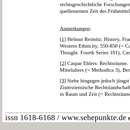
rechtsgeschichtliche Forschunge
quellenarmen Zeit des Frühmittela
Anmerkungen
:
[
1
] Helmut Reimitz: History, Fra
Western Ethnicity, 550-850 (= C
Thought. Fourth Series 101), Ca
[
2
] Caspar Ehlers: Rechtsräume.
Mittelalters (= Methodica 3), Ber
[
3
] Siehe hingegen jedoch jüngs
Zisterziensische Rechtslandschaf
in Raum und Zeit (= Rechtsräume
issn 1618-6168 / www.sehepunkte.de