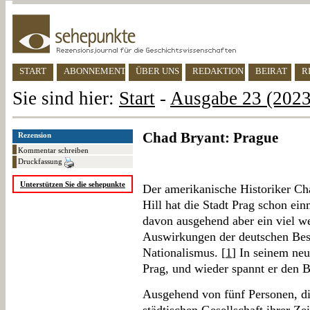
START
ABONNEMENT
ÜBER UNS
REDAKTION
BEIRAT
R
Sie sind hier:
Start
-
Ausgabe 23 (2023)
Chad Bryant: Prague
Rezension
Kommentar schreiben
Druckfassung
Unterstützen Sie die sehepunkte
Der amerikanische Historiker Ch
Hill hat die Stadt Prag schon ei
davon ausgehend aber ein viel we
Auswirkungen der deutschen Bes
Nationalismus. [
1
] In seinem ne
Prag, und wieder spannt er den 
Ausgehend von fünf Personen, di