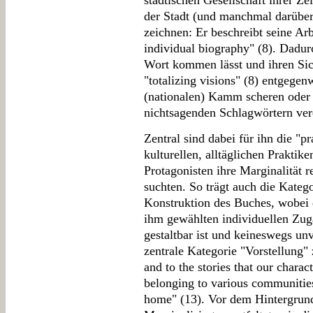
städtischen Gesellschaft ihrer Ze
der Stadt (und manchmal darüber
zeichnen: Er beschreibt seine Arb
individual biography" (8). Dadurc
Wort kommen lässt und ihren Sic
"totalizing visions" (8) entgegen
(nationalen) Kamm scheren oder 
nichtsagenden Schlagwörtern ve
Zentral sind dabei für ihn die "pr
kulturellen, alltäglichen Praktik
Protagonisten ihre Marginalität 
suchten. So trägt auch die Kateg
Konstruktion des Buches, wobei 
ihm gewählten individuellen Zuga
gestaltbar ist und keineswegs un
zentrale Kategorie "Vorstellung"
and to the stories that our charac
belonging to various communities
home" (13). Vor dem Hintergrund