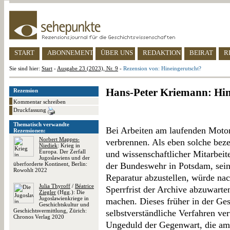
START
ABONNEMENT
ÜBER UNS
REDAKTION
BEIRAT
R
Sie sind hier:
Start
-
Ausgabe 23 (2023), Nr. 9
-
Rezension von: Hineingerutscht?
Hans-Peter Kriemann: Hin
Rezension
Kommentar schreiben
Druckfassung
Thematisch verwandte
Bei Arbeiten am laufenden Motor
Rezensionen:
Norbert Mappes-
verbrennen. Als eben solche beze
Niediek
: Krieg in
Europa. Der Zerfall
und wissenschaftlicher Mitarbeit
Jugoslawiens und der
überforderte Kontinent, Berlin:
der Bundeswehr in Potsdam, sein
Rowohlt 2022
Reparatur abzustellen, würde nac
Julia Thyroff
/
Béatrice
Sperrfrist der Archive abzuwarten
Ziegler
(Hgg.): Die
Jugoslawienkriege in
machen. Dieses früher in der Ge
Geschichtskultur und
Geschichtsvermittlung, Zürich:
selbstverständliche Verfahren ver
Chronos Verlag 2020
Ungeduld der Gegenwart, die am