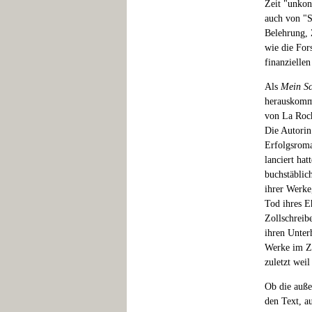
Zeit "unkon
auch von "S
Belehrung, 
wie die For
finanzielle
Als
Mein Sc
herauskommt
von La Roch
Die Autorin 
Erfolgsro
lanciert hat
buchstäblich
ihrer Werke
Tod ihres E
Zollschreib
ihren Unterh
Werke im Zu
zuletzt wei
Ob die auße
den Text, a