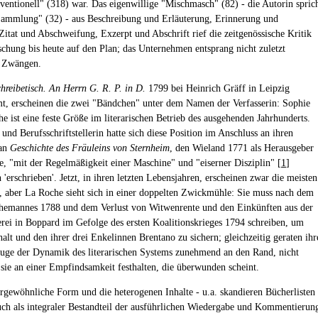
ventionell" (318) war. Das eigenwillige "Mischmasch" (82) - die Autorin spric
ammlung" (32) - aus Beschreibung und Erläuterung, Erinnerung und
Zitat und Abschweifung, Exzerpt und Abschrift rief die zeitgenössische Kritik
schung bis heute auf den Plan; das Unternehmen entsprang nicht zuletzt
n Zwängen.
hreibetisch. An Herrn G. R. P. in D.
1799 bei Heinrich Gräff in Leipzig
, erscheinen die zwei "Bändchen" unter dem Namen der Verfasserin: Sophie
e ist eine feste Größe im literarischen Betrieb des ausgehenden Jahrhunderts.
und Berufsschriftstellerin hatte sich diese Position im Anschluss an ihren
man
Geschichte des Fräuleins von Sternheim
, den Wieland 1771 als Herausgeber
te, "mit der Regelmäßigkeit einer Maschine" und "eiserner Disziplin" [
1
]
 'erschrieben'. Jetzt, in ihren letzten Lebensjahren, erscheinen zwar die meisten
, aber La Roche sieht sich in einer doppelten Zwickmühle: Sie muss nach dem
hemannes 1788 und dem Verlust von Witwenrente und den Einkünften aus der
erei in Boppard im Gefolge des ersten Koalitionskrieges 1794 schreiben, um
alt und den ihrer drei Enkelinnen Brentano zu sichern; gleichzeitig geraten ihr
ge der Dynamik des literarischen Systems zunehmend an den Rand, nicht
l sie an einer Empfindsamkeit festhalten, die überwunden scheint.
rgewöhnliche Form und die heterogenen Inhalte - u.a. skandieren Bücherlisten
uch als integraler Bestandteil der ausführlichen Wiedergabe und Kommentierun