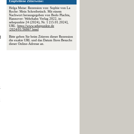
Empfohlene Zitierweise:
Helga Meise: Rezension von: Sophie von La
Roche: Mein Schreibetisch. Mit einem
Nachwort herausgegeben von Bodo Plachta,
Hannover: Wehrhahn Verlag 2022, in:
sehepunkte 24 (2024), Nr. 1 [15.01.2024],
URL:
https://www.sehepunkte.de
/2024/01/36867.html
Bitte geben Sie beim Zitieren dieser Rezension
d
die exakte URL und das Datum Ihres Besuchs
dieser Online-Adresse an.
z
d