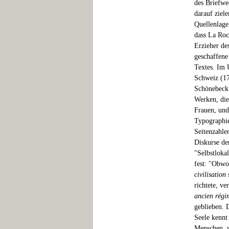
des Briefwe
darauf ziele
Quellenlage,
dass La Roc
Erzieher de
geschaffene
Textes. Im 
Schweiz (17
Schönebeck
Werken, die
Frauen, und
Typographie
Seitenzahle
Diskurse de
"Selbstlokal
fest: "Obwo
civilisation
s
richtete, v
ancien régi
geblieben. 
Seele kennt 
Menschen, w