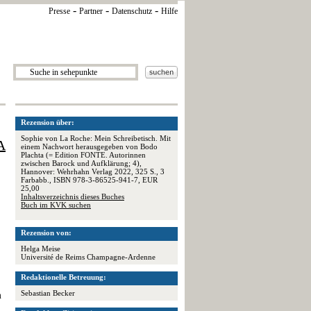
-
-
-
Presse
Partner
Datenschutz
Hilfe
Rezension über:
Sophie von La Roche: Mein Schreibetisch. Mit
A
einem Nachwort herausgegeben von Bodo
Plachta (= Edition FONTE. Autorinnen
zwischen Barock und Aufklärung; 4),
Hannover: Wehrhahn Verlag 2022, 325 S., 3
Farbabb., ISBN 978-3-86525-941-7, EUR
25,00
Inhaltsverzeichnis dieses Buches
Buch im KVK suchen
Rezension von:
Helga Meise
Université de Reims Champagne-Ardenne
Redaktionelle Betreuung:
Sebastian Becker
m