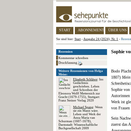
START
ABONNEMENT
ÜBER UNS
Sie sind hier:
Start
-
Ausgabe 24 (2024), Nr. 1
-
Rezens
Sophie vo
Rezension
Kommentar schreiben
Druckfassung
Weitere Rezensionen von Helga
Bodo Placht
Meise:
1807)
Mein 
Elisabeth Schläwe
: Ins
Gedächtnis
Schreibetisc
geschrieben. Leben
Sophie von 
und Schreiben der
Eleonora Wolff Metternich zur
Autorinnen 
Gracht (1679-1755), Stuttgart:
Franz Steiner Verlag 2020
Werk ist gl
Michael Spang
: Wenn
von Frauen 
sie ein Mann wäre.
Leben und Werk der
Anna Maria van
Sein Nachwor
Schurman (1607-1678),
zuerst das 
Darmstadt: Wissenschaftliche
Buchgesellschaft 2009
Ausgangspun