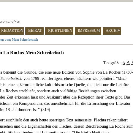
REDAKTION
BEIRAT
RICHTLINIEN
IMPRESSUM
ARCHIV
ion von: Mein Schreibetisch
n La Roche: Mein Schreibetisch
A
Textgröße:
A
a benennt die Gründe, die eine neue Edition von Sophie von La Roches (1730-
Schreibetisch
von 1799 rechtfertigen, ebenso nüchtern wie pointiert: "
Mein
h
ist eine außerordentliche kulturhistorische Quelle, die nicht nur die Lektüre
La Roches erschließt, sondern auch vielfältige Beziehungen zwischen
der Zeit erkennen lässt und Auskunft über die Rezeption ihrer Texte gibt. Das
eichsam ein Kompendium, das unentbehrlich für die Erforschung der Literatur
im 18. Jahrhundert ist." (319)
t erschließt den auch heute sperrigen Text seinerseits: Plachta rekapituliert
Aussehen und die Eigenschaften des Tisches, dessen Beschreibung La Roche zu
kt, Stichwortgeber und Leitmotiv macht: "Die Einfachheit eines