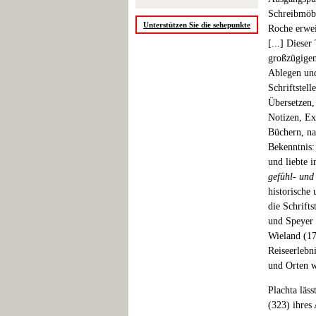
Schreibmöbel
Unterstützen Sie die sehepunkte
Roche erwei
[...] Dieser
großzügigen
Ablegen und
Schriftstel
Übersetzen
Notizen, Ex
Büchern, na
Bekenntnis:
und liebte 
gefühl- und
historische
die Schrift
und Speyer 
Wieland (17
Reiseerlebn
und Orten w
Plachta läs
(323) ihres 