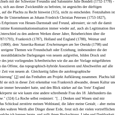
chsels mit der Schweizer Freundin und Salonnière Julie Bondeli (1732-1778) -
n, sich aus dieser Zwickmühle zu befreien, ist angesichts der dürftigen
 auf die Plachta zu Recht hinweist (315), nicht zu entscheiden. Festzuhalten ist
he ihr Unternehmen an Johann Friedrich Christian Petersen (1753-1827),
s Erbprinzen von Hessen-Darmstadt und Freund, adressiert; sie ruft die damit
 intime Kommunikationssituation immer wieder auf, auch als Legitimation ihre
Unterschied zu den anderen Werken dieser Jahre, Reiseberichten über die
87/1793), Frankreich (1787), Holland und England (1788), Weimar und
 (1800), dem 'Amerika-Roman'
Erscheinungen am See Oneida
(1798) und
 ureigene Themen wie Freundschaft oder Erziehung, insbesondere die der
 moraldidaktische Darlegungen von neuem aufgreifen, bilden Druck und
 des jetzt vorliegenden
Schreibetisches
wie die aus der Vorlage mitgeführten
n das Offene, das topographisch-hybride Assoziieren und Abschweifen auf alle
r Zeit von neuem ab. Gleichzeitig fallen die autobiographische
isierung" [
2
] und das Festhalten am Projekt Aufklärung zusammen. Plachta häl
hl sie sich in dieser Zeit erkennbar von Frankreich abwandte, dessen Kultur un
ie immer bewundert hatte, und den Blick stärker auf das 'freie' England
erkörperte sie wie kaum eine andere schreibende Frau des 18. Jahrhunderts das
me
." (324) La Roche selbst resümiert: "[...] Denken und Wissen sind mir
Das Schicksal zerstörte meinen Wohlstand, die Jahre meine Gestalt; - aber mein
den wahren Werth aller Dinger dieser Erde, freut sich der vielen vortrefflichen
elche ich kennen lernte, und zollt ihnen Hochachtung, Liebe und Dankbarkeit