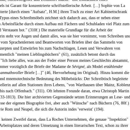
s ist Garant für konzentrierte schriftstellerische Arbeit. [...] Sophie von La
terte [durch einen "Aufsatz", H.M.] ihren Tisch zu einer Art Kabinettschrank
 Typus eines Schreibmöbels zeichnet sich dadurch aus, dass er neben einer
 Arbeitsfläche durch einen Aufbau mit Fächern und Schubladen viel Platz zum
 Verstauen bot." (310f.) Die materielle Grundlage für die Arbeit der
lerin steht vor Augen und damit alles, was sie hier vornimmt, vom Schreiben un
, vom Sprachenlernen und Beantworten von Briefen über das Sammeln von
zerpten und Entwürfen bis zum Nachschlagen, Lesen und Verwahren von
mentlich "meinen Lieblingsbüchern" (61), zusätzlich betont durch das
 "Ich liebe alles, was aus der Feder einer Person meines Geschlechts abstammt,
immer vorzüglich die Briefe der Madame de
Sévigné
, als Model
erzählender
 anmuthsvoller
Briefe [...]" (46, Hervorhebung im Original). Hinzu kommt die
 und mnemotechnische Bedeutung des Möbelstücks: Der Schreibtisch begleitete
stellerin auf allen Stationen ihres Lebens, "von Warthausen über Mainz, Koblen
bis nach Offenbach." (311). Oft lehnten Freunde daran, etwa Christoph Martin
33-1813). Die hier archivierten Gegenstände setzen Erinnerungen an Lese- un
isse der eigenen Biographie frei, aber auch "Wünsche" nach Büchern (76, 80f.)
ie Rom und Neapel, die sich die Autorin indes 'verweist' (194).
st keinen Zweifel daran, dass La Roches Unternehmen, die genaue "Inspektion"
Arbeitsplatzes und deren Umsetzung in einen literarischen Text, schon zu ihrer