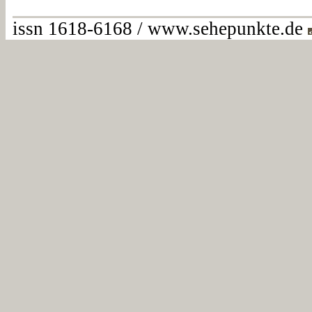
issn 1618-6168 / www.sehepunkte.de