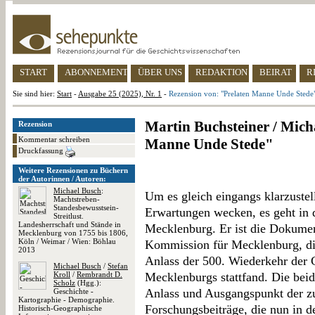
START
ABONNEMENT
ÜBER UNS
REDAKTION
BEIRAT
R
Sie sind hier:
Start
-
Ausgabe 25 (2025), Nr. 1
-
Rezension von: "Prelaten Manne Unde Stede
Martin Buchsteiner / Mich
Rezension
Kommentar schreiben
Manne Unde Stede"
Druckfassung
Weitere Rezensionen zu Büchern
der Autorinnen / Autoren:
Michael Busch
:
Um es gleich eingangs klarzustell
Machtstreben-
Standesbewusstsein-
Erwartungen wecken, es geht in
Streitlust.
Landesherrschaft und Stände in
Mecklenburg. Er ist die Dokumen
Mecklenburg von 1755 bis 1806,
Köln / Weimar / Wien: Böhlau
Kommission für Mecklenburg, di
2013
Anlass der 500. Wiederkehr der
Michael Busch
/
Stefan
Kroll
/
Rembrandt D.
Mecklenburgs stattfand. Die be
Scholz
(Hgg.):
Anlass und Ausgangspunkt der 
Geschichte -
Kartographie - Demographie.
Forschungsbeiträge, die nun in d
Historisch-Geographische