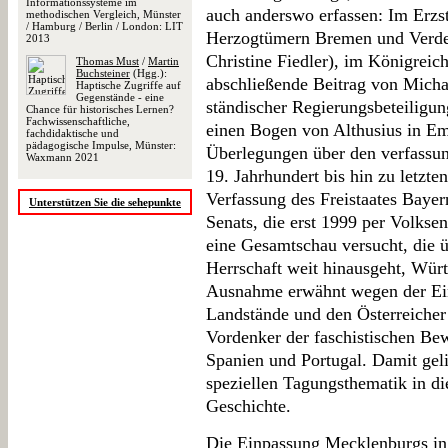
Informationssysteme im
auch anderswo erfassen: Im Erzst
methodischen Vergleich, Münster
/ Hamburg / Berlin / London: LIT
Herzogtümern Bremen und Verden
2013
Christine Fiedler), im Königrei
Thomas Must
/
Martin
Buchsteiner
(Hgg.):
abschließende Beitrag von Micha
Haptische Zugriffe auf
Gegenstände - eine
ständischer Regierungsbeteiligun
Chance für historisches Lernen?
Fachwissenschaftliche,
einen Bogen von Althusius in Em
fachdidaktische und
pädagogische Impulse, Münster:
Überlegungen über den verfassun
Waxmann 2021
19. Jahrhundert bis hin zu letzte
Verfassung des Freistaates Baye
Unterstützen Sie die sehepunkte
Senats, die erst 1999 per Volkse
eine Gesamtschau versucht, die 
Herrschaft weit hinausgeht, Wür
Ausnahme erwähnt wegen der Ein
Landstände und den Österreicher
Vordenker der faschistischen Bew
Spanien und Portugal. Damit geli
speziellen Tagungsthematik in di
Geschichte.
Die Einpassung Mecklenburgs in