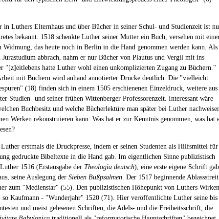
.
 in Luthers Elternhaus und über Bücher in seiner Schul- und Studienzeit ist nu
etes bekannt. 1518 schenkte Luther seiner Mutter ein Buch, versehen mit eine
n Widmung, das heute noch in Berlin in die Hand genommen werden kann. Als
n Jurastudium abbrach, nahm er nur Bücher von Plautus und Vergil mit ins
er "[z]eitlebens hatte Luther wohl einen unkomplizierten Zugang zu Büchern."
Arbeit mit Büchern wird anhand annotierter Drucke deutlich. Die "vielleicht
sespuren" (18) finden sich in einem 1505 erschienenen Einzeldruck, weitere aus
ter Studien- und seiner frühen Wittenberger Professorenzeit. Interessant wäre
welchen Buchbesitz und welche Bücherlektüre man später bei Luther nachweise
inen Werken rekonstruieren kann. Was hat er zur Kenntnis genommen, was hat 
lesen?
 Luther erstmals die Druckpresse, indem er seinen Studenten als Hilfsmittel für
sung gedruckte Bibeltexte in die Hand gab. Im eigentlichen Sinne publizistisch
 Luther 1516 (Erstausgabe der
Theologia deutsch
), eine erste eigene Schrift gab
aus, seine Auslegung der
Sieben Bußpsalmen
. Der 1517 beginnende Ablassstreit
er zum "Medienstar" (55). Den publizistischen Höhepunkt von Luthers Wirke
 - so Kaufmann - "Wunderjahr" 1520 (71). Hier veröffentlichte Luther seine bis
testen und meist gelesenen Schriften, die Adels- und die Freiheitsschrift, die
ivitate Babylonica
traditionell als "reformatorische Hauptschriften" bezeichnet