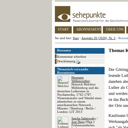
START
ABONNEMENT
ÜBER UNS
Sie sind hier:
Start
-
Ausgabe 26 (2026), Nr. 2
-
Rezensi
Thomas Ka
Rezension
Kommentar schreiben
Druckfassung
Thematisch verwandte
Der Götting
Rezensionen:
lesende Luth
Hermann
Wellenreuther
:
daneben abe
Heinrich Melchior
Luther als O
Mühlenberg und die
deutschen Lutheraner in
und werden t
Nordamerika, 1742-1787.
Wissenstransfer und Wandel eines
ist das Buc
atlantischen zu einem
amerikanischen Netzwerk ,
der Orte un
Münster / Hamburg / Berlin /
London: LIT 2013
Kaufmann be
Sascha Salatowsky
/
Werkausgabe
Joar Haga
(Hgg.):
Frühneuzeitliches
sich "als V