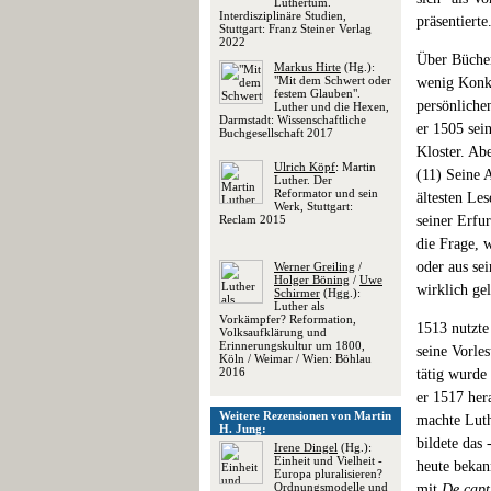
Luthertum.
Interdisziplinäre Studien,
präsentierte
Stuttgart: Franz Steiner Verlag
2022
Über Bücher
Markus Hirte
(Hg.):
"Mit dem Schwert oder
wenig Konkr
festem Glauben".
persönliche
Luther und die Hexen,
Darmstadt: Wissenschaftliche
er 1505 sei
Buchgesellschaft 2017
Kloster. Ab
Ulrich Köpf
: Martin
(11) Seine 
Luther. Der
Reformator und sein
ältesten Le
Werk, Stuttgart:
Reclam 2015
seiner Erfur
die Frage, 
oder aus se
Werner Greiling
/
Holger Böning
/
Uwe
wirklich ge
Schirmer
(Hgg.):
Luther als
Vorkämpfer? Reformation,
1513 nutzte
Volksaufklärung und
Erinnerungskultur um 1800,
seine Vorle
Köln / Weimar / Wien: Böhlau
2016
tätig wurde
er 1517 her
Weitere Rezensionen von Martin
machte Luth
H. Jung:
bildete das
Irene Dingel
(Hg.):
Einheit und Vielheit -
heute bekann
Europa pluralisieren?
Ordnungsmodelle und
mit
De capt