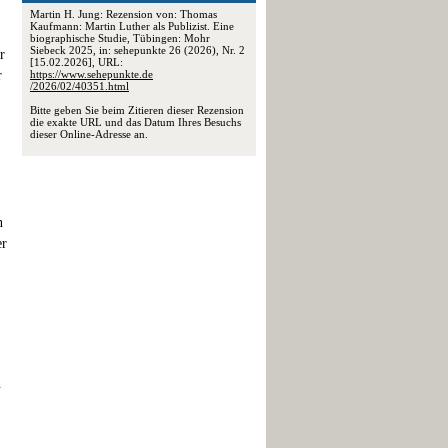
Martin H. Jung: Rezension von: Thomas
Kaufmann: Martin Luther als Publizist. Eine
biographische Studie, Tübingen: Mohr
Siebeck 2025, in: sehepunkte 26 (2026), Nr. 2
r
[15.02.2026], URL:
r
https://www.sehepunkte.de
/2026/02/40351.html
Bitte geben Sie beim Zitieren dieser Rezension
die exakte URL und das Datum Ihres Besuchs
dieser Online-Adresse an.
n
er
n