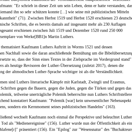
fmann: "Er schrieb in dieser Zeit um sein Leben, denn er hatte verstanden, da
iemand ihn so sehr schützen konnte [...] wie seine mit publizistischen Mitteln
ekanntheit" (71). Zwischen Herbst 1519 und Herbst 1520 erschienen 23 deutsch
inische Schriften, die es bereits damals auf insgesamt mehr als 230 Auflagen
nsgesamt erschienen zwischen Juli 1519 und Dezember 1520 rund 250 000
Exemplare von Werke[BB1]n Martin Luthers.
 thematisiert Kaufmann Luthers Auftritt in Worms 1521 und dessen
chen Nachhall sowie die daran anschließende Bemühung um die Bibelübersetzun
rsetzte so, dass der Sinn eines Textes in der Zielsprache im Vordergrund stand"
ers als heutige Revisoren der Luther-Übersetzung (zuletzt 2017), denen die
ng der altmodischen Luther-Sprache wichtiger ist als die Verständlichkeit.
men sind Luthers literarische Kämpfe mit Karlstadt, Zwingli und Erasmus,
e Schriften gegen die Bauern, gegen die Juden, gegen die Türken und gegen das
olemik, teilweise unerträgliche Polemik beherrschte nun Luthers Schriftstellere
hend konstatiert Kaufmann: "Polemik [war] kein unwesentlicher Nebenaspekt
rens, sondern ein Kernmoment seines publizistischen Handelns" (163).
ließend wechselt Kaufmann noch einmal die Perspektive und beleuchtet Luther
 Tod als "Medienereignisse" (156). Luther wurde nun der Öffentlichkeit als ein
chlafene[r]" präsentiert (156). Ein "Epilog" zur "Wesensnatur" des "Buchakteur