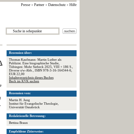
-
-
-
Presse
Partner
Datenschutz
Hilfe
Rezension über:
Thomas Kaufmann: Martin Luther als
A
Publizist. Eine biographische Studie,
Tübingen: Mohr Siebeck 2025, VIII + 186 S.,
Diverse s/w-Abb., ISBN 978-3-16-164344-6,
EUR 22,00
Inhaltsverzeichnis dieses Buches
,
Buch im KVK suchen
e
Rezension von:
t
Martin H. Jung
Institut für Evangelische Theologie,
,
Universität Osnabrück
Redaktionelle Betreuung:
Bettina Braun
Empfohlene Zitierweise: