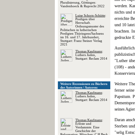
Pluralisierung, Göttingen:
werden. Kau
Vandenhoeck & Ruprecht 2022
nichts und n
Luise Schorn-Schütte
:
erreichte B
Predigen über
Herrschaft.
und 10 late
Ordnungsmuster des
Politischen in lutherischen
brachten. I
Predigten Thüringens/Sachsens
im 16. und 17. Jahrhundert,
gedruckte 
Stuttgart: Franz Steiner Verlag
2021
Ausführlich
Thomas Kaufmann
:
publizistis
Luthers Juden,
Stuttgart: Reclam 2014
"Luther übe
(108) - and
Konservieru
Weitere The
Weitere Rezensionen zu Büchern
der Autorinnen / Autoren:
ferner sein
Thomas Kaufmann
:
Luthers Juden,
Papsttum. P
Stuttgart: Reclam 2014
Dementsprec
seines Agie
Daran ansch
Thomas Kaufmann
:
Erlöste und
Sterben und
Verdammte. Eine
Geschichte der
"selig Ents
Reformation, München: C.H.Beck