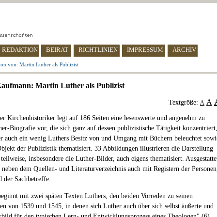
REDAKTION
BEIRAT
RICHTLINIEN
IMPRESSUM
ARCHIV
on von: Martin Luther als Publizist
ufmann: Martin Luther als Publizist
A
Textgröße:
A
er Kirchenhistoriker legt auf 186 Seiten eine lesenswerte und angenehm zu
er-Biografie vor, die sich ganz auf dessen publizistische Tätigkeit konzentriert
r auch ein wenig Luthers Besitz von und Umgang mit Büchern beleuchtet sowi
bjekt der Publizistik thematisiert. 33 Abbildungen illustrieren die Darstellung
eilweise, insbesondere die Luther-Bilder, auch eigens thematisiert. Ausgestatte
h neben dem Quellen- und Literaturverzeichnis auch mit Registern der Personen
d der Sachbetreffe.
ginnt mit zwei späten Texten Luthers, den beiden Vorreden zu seinen
n von 1539 und 1545, in denen sich Luther auch über sich selbst äußerte und
orbild für den typischen Lern- und Entwicklungsprozess eines Theologen" (6)