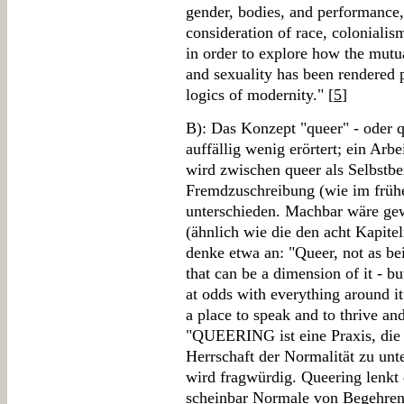
gender, bodies, and performance,
consideration of race, colonialis
in order to explore how the mutua
and sexuality has been rendered p
logics of modernity." [
5
]
B): Das Konzept "queer" - oder 
auffällig wenig erörtert; ein Arbei
wird zwischen queer als Selbstbe
Fremdzuschreibung (wie im frühe
unterschieden. Machbar wäre gew
(ähnlich wie die den acht Kapite
denke etwa an: "Queer, not as be
that can be a dimension of it - bu
at odds with everything around it
a place to speak and to thrive and
"QUEERING ist eine Praxis, die 
Herrschaft der Normalität zu unt
wird fragwürdig. Queering lenkt
scheinbar Normale von Begehren 