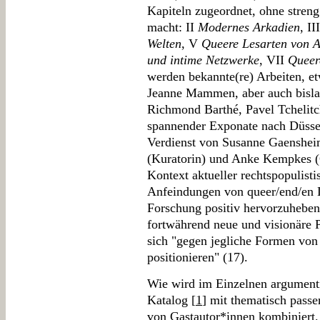
Kapiteln zugeordnet, ohne stren
macht: II
Modernes Arkadien
, II
Welten
, V
Queere Lesarten von A
und intime Netzwerke
, VII
Queer
werden bekannte(re) Arbeiten, e
Jeanne Mammen, aber auch bisla
Richmond Barthé, Pavel Tchelit
spannender Exponate nach Düssel
Verdienst von Susanne Gaensheim
(Kuratorin) und Anke Kempkes (G
Kontext aktueller rechtspopulisti
Anfeindungen von queer/end/en 
Forschung positiv hervorzuheben
fortwährend neue und visionäre P
sich "gegen jegliche Formen vo
positionieren" (17).
Wie wird im Einzelnen argumenti
Katalog [
1
] mit thematisch pass
von Gastautor*innen kombiniert. 