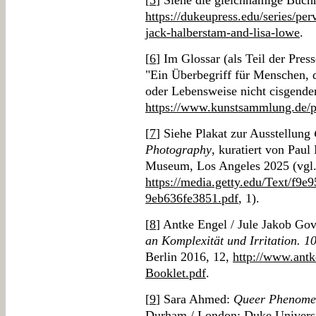
[
5
] Siehe die gleichnamige Buchr
https://dukeupress.edu/series/per
jack-halberstam-and-lisa-lowe
.
[
6
] Im Glossar (als Teil der Pre
"Ein Überbegriff für Menschen, 
oder Lebensweise nicht cisgender 
https://www.kunstsammlung.de/
[
7
] Siehe Plakat zur Ausstellung
Photography
, kuratiert von Paul
Museum, Los Angeles 2025 (vgl
https://media.getty.edu/Text/f9e
9eb636fe3851.pdf
, 1).
[
8
] Antke Engel / Jule Jakob Go
an Komplexität und Irritation. 10
Berlin 2016, 12,
http://www.ant
Booklet.pdf
.
[
9
] Sara Ahmed:
Queer Phenomeno
Durham / London: Duke Universi