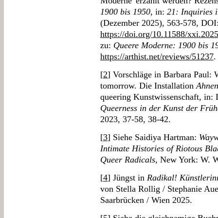
Moderne' erzählt werden? Rezen
1900 bis 1950
, in:
21: Inquiries 
(Dezember 2025), 563-578, DOI
https://doi.org/10.11588/xxi.202
zu:
Queere Moderne: 1900 bis 1
https://arthist.net/reviews/51237
.
[
2
] Vorschläge in Barbara Paul: 
tomorrow. Die Installation
Ahne
queering Kunstwissenschaft, in: 
Queerness in der Kunst der Früh
2023, 37-58, 38-42.
[
3
] Siehe Saidiya Hartman:
Waywa
Intimate Histories of Riotous B
Queer Radicals
, New York: W. W
[
4
] Jüngst in
Radikal! Künstleri
von Stella Rollig / Stephanie Au
Saarbrücken / Wien 2025.