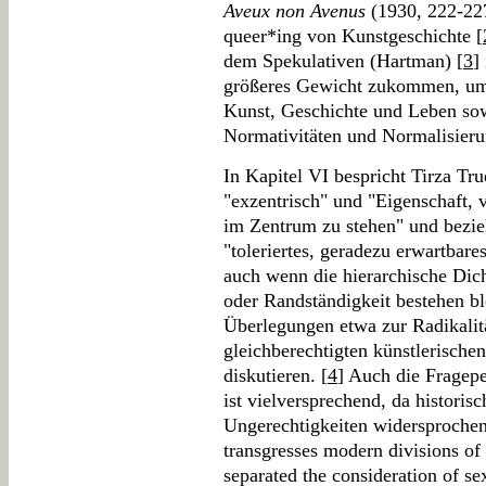
Aveux non Avenus
(1930, 222-227
queer*ing von Kunstgeschichte [
dem Spekulativen (Hartman) [
3
]
größeres Gewicht zukommen, um
Kunst, Geschichte und Leben sow
Normativitäten und Normalisieru
In Kapitel VI bespricht Tirza Tr
"exzentrisch" und "Eigenschaft,
im Zentrum zu stehen" und bezieh
"toleriertes, geradezu erwartbares
auch wenn die hierarchische Dic
oder Randständigkeit bestehen b
Überlegungen etwa zur Radikali
gleichberechtigten künstlerischen
diskutieren. [
4
] Auch die Fragepe
ist vielversprechend, da histori
Ungerechtigkeiten widersprochen
transgresses modern divisions of
separated the consideration of sex