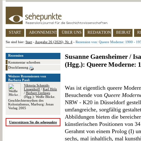
START
ABONNEMENT
ÜBER UNS
REDAKTION
BEIRAT
R
Sie sind hier:
Start
-
Ausgabe 26 (2026), Nr. 4
-
Rezension von: Queere Moderne: 1900 - 19
Susanne Gaensheimer / Is
Rezension
Kommentar schreiben
(Hgg.): Queere Moderne: 1
Druckfassung
Weitere Rezensionen von
Barbara Paul:
Viktoria Schmidt-
Was ist eigentlich queere Moder
Linsenhoff
/
Karl Hölz
/
Herbert Uerlings
Besuchende von
Queere Modern
(Hgg.): Weiße Blicke.
Geschlechtermythen des
NRW - K20 in Düsseldorf gestell
Kolonialismus, Marburg: Jonas
Verlag 2005
umfangreiche, sorgfältig gestalt
Abbildungen bieten die bereicher
Unterstützen Sie die sehepunkte
künstlerischen Positionen von 34
Gerahmt von einem Prolog (I) un
sechs, mal inhaltlich, mal kunsthi