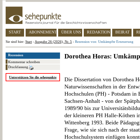
START
ABONNEMENT
ÜBER UNS
REDAKTION
BEIRAT
R
Sie sind hier:
Start
-
Ausgabe 26 (2026), Nr. 5
-
Rezension von: Umkämpfte Erneuerung
Dorothea Horas: Umkämp
Rezension
Kommentar schreiben
Druckfassung
Unterstützen Sie die sehepunkte
Die Dissertation von Dorothea Ho
Naturwissenschaften in der Entw
Hochschulen (PH) - Potsdam in 
Sachsen-Anhalt - von der Spätp
1989/90 bis zur Universitätsbild
der kleineren PH Halle-Köthen in
Wittenberg 1993. Beide Pädagogi
Frage, wie sie sich nach der staa
Hochschulsystem einfügen konnte