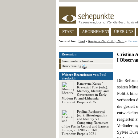
START
ABONNEMENT
ÜBER UNS
Sie sind hier:
Start
-
Ausgabe 26 (2026), Nr. 5
-
Rezens
Cristina A
Rezension
l'Observa
Kommentar schreiben
Druckfassung
Weitere Rezensionen von Paul
Srodecki:
Die Reformb
Katarzyna Kuras
/
späten Mitte
Krzysztof Fokt
(eds.):
Memory, Identity, and
Politik hine
Governance in Early
Modern Poland-Lithuania,
verbanden d
Turnhout: Brepols 2025
die gezielt 
Pavlína Rychterová
entwickelte
(ed.): Historiography
and Identity VI.
reagierten z
Competing Narratives
Veränderung
of the Past in Central and Eastern
Europe, c. 1200 - c. 1600,
Sylvie Duva
Turnhout: Brepols 2021