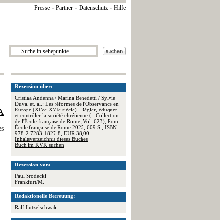
-
-
-
Presse
Partner
Datenschutz
Hilfe
Rezension über:
Cristina Andenna / Marina Benedetti / Sylvie
Duval et. al.: Les réformes de l'Observance en
A
Europe (XIVe-XVIe siècle) . Régler, éduquer
et contrôler la société chrétienne (= Collection
de l'École française de Rome; Vol. 623), Rom:
École française de Rome 2025, 609 S., ISBN
es
978-2-7283-1827-8, EUR 38,00
Inhaltsverzeichnis dieses Buches
Buch im KVK suchen
Rezension von:
Paul Srodecki
Frankfurt/M.
Redaktionelle Betreuung:
Ralf Lützelschwab