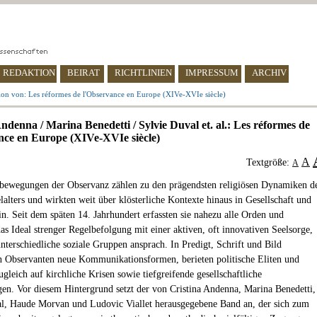
REDAKTION
BEIRAT
RICHTLINIEN
IMPRESSUM
ARCHIV
ion von: Les réformes de l'Observance en Europe (XIVe-XVIe siècle)
ndenna / Marina Benedetti / Sylvie Duval et. al.: Les réformes de
nce en Europe (XIVe-XVIe siècle)
A
Textgröße:
A
ewegungen der Observanz zählen zu den prägendsten religiösen Dynamiken d
lalters und wirkten weit über klösterliche Kontexte hinaus in Gesellschaft und
in. Seit dem späten 14. Jahrhundert erfassten sie nahezu alle Orden und
as Ideal strenger Regelbefolgung mit einer aktiven, oft innovativen Seelsorge,
unterschiedliche soziale Gruppen ansprach. In Predigt, Schrift und Bild
n Observanten neue Kommunikationsformen, berieten politische Eliten und
ugleich auf kirchliche Krisen sowie tiefgreifende gesellschaftliche
en. Vor diesem Hintergrund setzt der von Cristina Andenna, Marina Benedetti,
l, Haude Morvan und Ludovic Viallet herausgegebene Band an, der sich zum