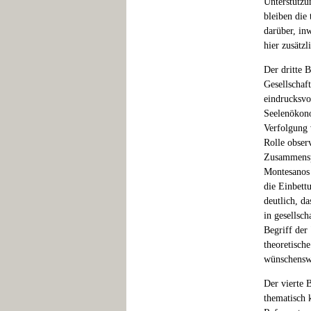
Unterstützu
bleiben die 
darüber, in
hier zusätzl
Der dritte 
Gesellschaft
eindrucksvo
Seelenökono
Verfolgung 
Rolle obser
Zusammenspi
Montesanos 
die Einbett
deutlich, d
in gesellsch
Begriff der
theoretisch
wünschensw
Der vierte 
thematisch 