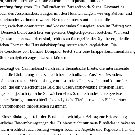
n, sondern auch als zentrale Akteure der Inquisition und der
mpfung fungierten. Die Fallstudien zu Bernardino da Siena, Giovanni da
oder den Auseinandersetzungen mit den Hussiten zeigen, wie eng Reform und
miteinander verbunden waren. Besonders interessant ist dabei die
rung zwischen observanten und konventualen Strategien, etwa im Beitrag von
. Dennoch bleibt auch hier ein gewisses Ungleichgewicht bestehen: Während
äge stark akteurszentriert sind, fehlt es an übergreifenden Synthesen, die die
lichen Formen der Häresiebekämpfung systematisch vergleichen. Die
de Conclusio von Bernard Dompnier bietet zwar eine knappe Zusammenfassung
tärker analytisch zugespitzt sein können.
berzeugt der Sammelband durch seine thematische Breite, die internationale
 und die Einbindung unterschiedlicher methodischer Ansätze. Besonders
t die konsequente Verknüpfung von institutionellen, sozialen und kulturellen
ngen, die ein vielschichtiges Bild der Observanzbewegung entstehen lässt.
igen sich jedoch typische Schwächen eines Sammelbandes: eine gewisse
t der Beiträge, unterschiedliche analytische Tiefen sowie das Fehlen einer
 verbindenden theoretischen Klammer.
r Einschränkungen stellt der Band einen wichtigen Beitrag zur Erforschung
lterlicher Reformbewegungen dar. Er bietet nicht nur neue Einblicke in bekannt
dern erschließt auch bislang weniger beachtete Aspekte und Regionen. Für die