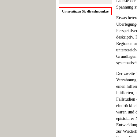
Dienste der
Spannung zw
Unterstützen Sie die sehepunkte
Etwas heter
Überlegunge
Perspektiven
deskriptiv.
Regionen un
unterstreich
Grundlagen 
systematisc
Der zweite 
Verzahnung 
einen hilfr
initiierten,
Fallstudien 
eindrücklic
waren und d
epistolarer
Entwicklung
zur Wiederh