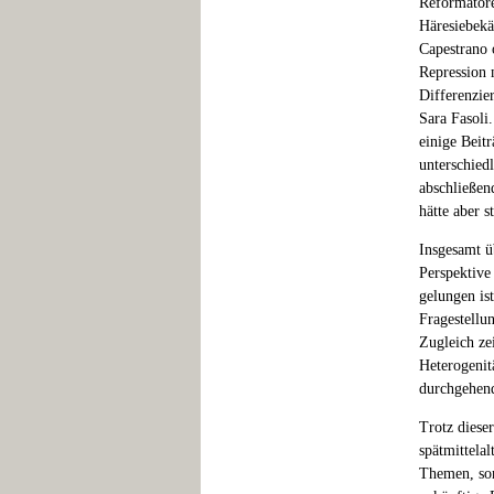
Reformatore
Häresiebekä
Capestrano 
Repression 
Differenzie
Sara Fasoli
einige Beitr
unterschied
abschließen
hätte aber s
Insgesamt ü
Perspektive
gelungen is
Fragestellu
Zugleich ze
Heterogenitä
durchgehend
Trotz diese
spätmittela
Themen, son