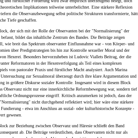
ng und fürstlicher Förderung wird zwar empirisch überzeugend belegt, doch
theoretischen Implikationen teilweise unterbelichtet. Eine stärkere Reflexion
wiefern die Observanzbewegung selbst politische Strukturen transformierte, hätt
iche Tiefe geschaffen.
Block, der sich mit der Rolle der Observanten bei der "Normalisierung" der
 befasst, bildet das inhaltliche Zentrum des Bandes. Die Beiträge zeigen
ll, wie breit das Spektrum observanter Einflussnahme war - von Körper- und
mien über Predigtstrategien bis hin zur Kontrolle sexueller Moral und der
von Hexerei. Besonders hervorzuheben ist Ludovic Viallets Beitrag, der die
vanter Reformatoren in der Hexenverfolgung als Teil eines komplexen
els von pastoraler Praxis und fürstlicher Macht analysiert. Auch Marina
Untersuchung zur Sexualmoral überzeugt durch ihre klare Argumentation und
ung in größere Diskurse sozialer Kontrolle. Insgesamt wird in diesem Block
ass Observanz nicht nur eine innerkirchliche Reformbewegung war, sondern tief
aftliche Ordnungsprozesse eingriff. Kritisch anzumerken ist jedoch, dass der
 "Normalisierung" nicht durchgehend reflektiert wird; hier wäre eine stärkere
e Fundierung - etwa im Anschluss an sozial- oder kulturhistorische Konzepte -
ert gewesen.
Block zur Beziehung zwischen Observanz und Häresie schließt den Band
konsequent ab. Die Beiträge verdeutlichen, dass Observanten nicht nur als