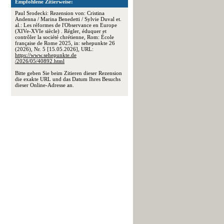
Empfohlene Zitierweise:
Paul Srodecki: Rezension von: Cristina
Andenna / Marina Benedetti / Sylvie Duval et.
al.: Les réformes de l'Observance en Europe
(XIVe-XVIe siècle) . Régler, éduquer et
contrôler la société chrétienne, Rom: École
française de Rome 2025, in: sehepunkte 26
(2026), Nr. 5 [15.05.2026], URL:
https://www.sehepunkte.de
/2026/05/40892.html
Bitte geben Sie beim Zitieren dieser Rezension
die exakte URL und das Datum Ihres Besuchs
dieser Online-Adresse an.