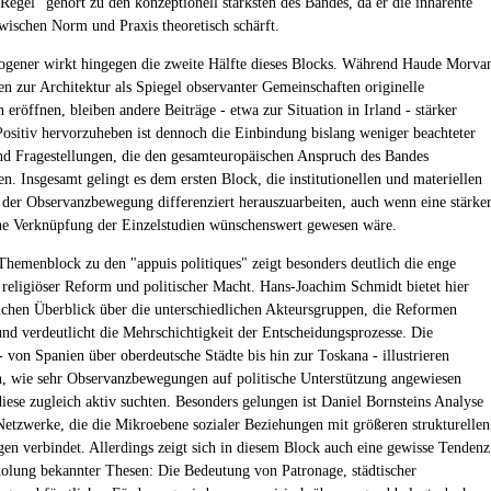
 Regel" gehört zu den konzeptionell stärksten des Bandes, da er die inhärente
ischen Norm und Praxis theoretisch schärft.
ogener wirkt hingegen die zweite Hälfte dieses Blocks. Während Haude Morva
n zur Architektur als Spiegel observanter Gemeinschaften originelle
 eröffnen, bleiben andere Beiträge - etwa zur Situation in Irland - stärker
 Positiv hervorzuheben ist dennoch die Einbindung bislang weniger beachteter
d Fragestellungen, die den gesamteuropäischen Anspruch des Bandes
en. Insgesamt gelingt es dem ersten Block, die institutionellen und materiellen
der Observanzbewegung differenziert herauszuarbeiten, auch wenn eine stärke
he Verknüpfung der Einzelstudien wünschenswert gewesen wäre.
Themenblock zu den "appuis politiques" zeigt besonders deutlich die enge
religiöser Reform und politischer Macht. Hans-Joachim Schmidt bietet hier
eichen Überblick über die unterschiedlichen Akteursgruppen, die Reformen
 und verdeutlicht die Mehrschichtigkeit der Entscheidungsprozesse. Die
- von Spanien über oberdeutsche Städte bis hin zur Toskana - illustrieren
h, wie sehr Observanzbewegungen auf politische Unterstützung angewiesen
iese zugleich aktiv suchten. Besonders gelungen ist Daniel Bornsteins Analyse
 Netzwerke, die die Mikroebene sozialer Beziehungen mit größeren strukturellen
en verbindet. Allerdings zeigt sich in diesem Block auch eine gewisse Tendenz
olung bekannter Thesen: Die Bedeutung von Patronage, städtischer