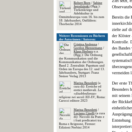
Ziel setzt,
Robert Born
/
Sabine
Jagodzinski
(Hgg.):
Observanzbe
Türkenkriege und
Adelskultur in
Ostmitteleuropa vom 16. bis zum
Bereits die
18. Jahrhundert, Ostfildern:
innerkirchl
Thorbecke 2014
zielte auf 
der Klöster
Weitere Rezensionen zu Büchern
der Autorinnen / Autoren:
Kontrolle. 
Cristina Andenna
/
Gordon Blennemann
/
des Bandes w
Klaus Herbers
u.a.
gesellschaf
(Hgg.): Die Ordnung
der Kommunikation und die
systematisc
Kommunikation der Ordnungen.
Band 2. Zentralität: Papsttum und
überzeugend
Orden im Europa des 12. und 13.
Jahrhunderts, Stuttgart: Franz
vermeiden l
Steiner Verlag 2013
Marina Benedetti
(a
Der erste T
cura di): Eretiche ed
Besonders h
eretici medievali.
La
«disobbedienza»
mit seinem 
religiosa nei secoli XII-XV
, Roma:
Carocci editore 2023
der Rückkeh
einheitlich
Marina Benedetti
/
Luciano Cinelli
(a cura
Ausprägunge
di): Niccolò da Prato e
Entstehung 
i frati predicatori tra
Roma e Avignone, Firenze:
interpretie
Edizioni Nerbini 2014