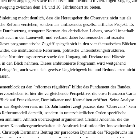
 einen breit angelegten sowie thematisch und methodisch vielfältigen Zugang zur
wegung zwischen dem 14. und 16. Jahrhundert zu bieten.
 Einleitung macht deutlich, dass die Herausgeber die Observanz nicht nur als
iche Reform verstehen, sondern als umfassendes gesellschaftliches Projekt: Es
die Durchsetzung strengerer Normen des christlichen Lebens, sowohl innerhalb
 als auch in der Laienwelt, und verband dabei Konsenssuche mit sozialer
Dieser programmatische Zugriff spiegelt sich in den vier thematischen Blöcken
ider, die institutionelle Reformen, politische Unterstützungsstrukturen,
tliche Normierungsprozesse sowie den Umgang mit Devianz und Häresie
h in den Blick nehmen. Dieses ambitionierte Programm wird weitgehend
 eingelöst, auch wenn sich gewisse Ungleichgewichte und Redundanzen nicht
assen.
hemenblock zu den "réformes régulières" bildet das Fundament des Bandes.
ervorzuheben ist hier die vergleichende Perspektive, die etwa Francesco Carta
Blick auf Franziskaner, Dominikaner und Karmeliten eröffnet. Seine Analyse
r zur Regelobservanz im 15. Jahrhundert zeigt präzise, dass "Observanz" kein
es Reformmodell darstellt, sondern in unterschiedlichen Orden spezifische
n annimmt. Ähnlich überzeugend argumentiert Cristina Andenna, die die
neuer Kanonikergemeinschaften als Ausdruck institutioneller Innovationskraft
rt. Christoph Dartmanns Beitrag zur paradoxen Dynamik des "Regelbruchs im