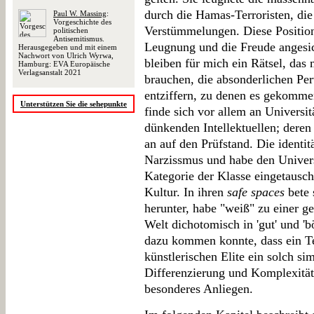
durch die Hamas-Terroristen, di
Paul W. Massing
:
Vorgeschichte des
Verstümmelungen. Diese Position 
politischen
Antisemitismus.
Leugnung und die Freude angesi
Herausgegeben und mit einem
Nachwort von Ulrich Wyrwa,
bleiben für mich ein Rätsel, das 
Hamburg: EVA Europäische
Verlagsanstalt 2021
brauchen, die absonderlichen Pe
entziffern, zu denen es gekommen
Unterstützen Sie die sehepunkte
finde sich vor allem an Universit
dünkenden Intellektuellen; deren
an auf den Prüfstand. Die identit
Narzissmus und habe den Univer
Kategorie der Klasse eingetausc
Kultur. In ihren
safe spaces
bete 
herunter, habe "weiß" zu einer g
Welt dichotomisch in 'gut' und 'bö
dazu kommen konnte, dass ein Tei
künstlerischen Elite ein solch sim
Differenzierung und Komplexität e
besonderes Anliegen.