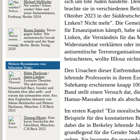
sich um tote Juden handelte. Den
Michael Wolffsohn
:
Nie wieder? Schon
brachte sie in verschiedenen Be
wieder! Alter und
neuer Antisemitismus,
Oktober 2023 in der
Süddeutsche
Freiburg: Herder 2024
Linken? Nicht mehr". Die Gemein
für Emanzipation kämpft, habe si
Ronen Steinke
: Terror
gegen Juden. Wie
Linken, die Verständnis für das 
antisemitische Gewalt
erstarkt und der Staat
Widerstandstat verklärten oder i
versagt, Berlin: Berlin Verlag
2020
antisemitische Terrororganisatio
betrachteten, wollte Illlouz nich
Weitere Rezensionen von
Sebastian Voigt:
Den Ursachen dieser Entfremdung
Helen Pluckrose
/
lehrende Professorin in ihrem Es
James Lindsay
:
Zynische Theorien.
Suhrkamp erschienene knapp 100
Wie aktivistische
Wissenschaft Race, Gender und
Band stellt einen Versuch dar, d
Identität über alles stellt - und
warum das niemandem nützt. Aus
Hamas-Massaker nicht als abscheu
dem Englischen übersetzt von
Sabine Reinhardus und Helmut
Dierlamm, München: C.H.Beck
Im ersten Kapitel "Ein moralische
2022
Beispiele für den konstatierten 
Thomas Piketty
: Eine
kurze Geschichte der
dabei die in Berkeley lehrende J
Gleichheit, München:
C.H.Beck 2022
grundlegend für die Gender Stud
gelten. Sie leugnete die massenh