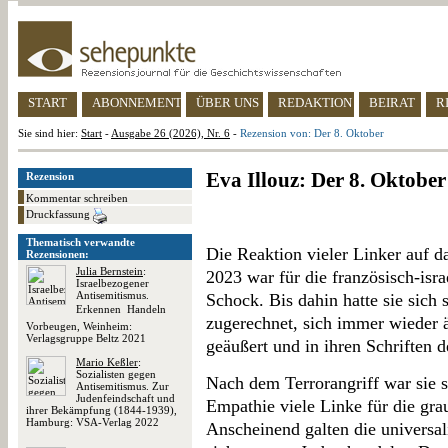
START
ABONNEMENT
ÜBER UNS
REDAKTION
BEIRAT
R
Sie sind hier:
Start
-
Ausgabe 26 (2026), Nr. 6
-
Rezension von: Der 8. Oktober
Eva Illouz: Der 8. Oktober
Rezension
Kommentar schreiben
Druckfassung
Thematisch verwandte
Die Reaktion vieler Linker auf 
Rezensionen:
Julia Bernstein
:
2023 war für die französisch-isra
Israelbezogener
Antisemitismus.
Schock. Bis dahin hatte sie sich 
Erkennen  Handeln 
zugerechnet, sich immer wieder äu
Vorbeugen, Weinheim:
Verlagsgruppe Beltz 2021
geäußert und in ihren Schriften d
Mario Keßler
:
Sozialisten gegen
Nach dem Terrorangriff war sie s
Antisemitismus. Zur
Judenfeindschaft und
Empathie viele Linke für die gr
ihrer Bekämpfung (1844-1939),
Hamburg: VSA-Verlag 2022
Anscheinend galten die universal