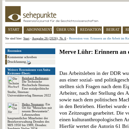
START
ABONNEMENT
ÜBER UNS
REDAKTION
BEIRAT
R
Sie sind hier:
Start
-
Ausgabe 26 (2026), Nr. 6
-
Rezension von: Erinnern an die Arbeit im Ko
Merve Lühr: Erinnern an d
Rezension
Kommentar schreiben
Druckfassung
Weitere Rezensionen von Anita
Das Arbeitsleben in der DDR wur
Krätzner-Ebert:
Reinhard Buthmann
:
aus einer sozial- und politikgesc
Die Technische
Hochschule Ilmenau.
stellten sich Fragen nach dem Ei
Eine sozialpolitische
Studie, Ilmenau:
Arbeiter, nach der Stellung des 
Universitätsverlag Ilmenau 2022
sowie nach dem politischen Mac
Heiko Neumann
: Ein
in den Betrieben. Hierbei wurde
Ort für "Menschen mit
neuem Bewusstsein".
von Zeitzeugen gearbeitet. Die v
Lebenswelten
hauptamtlicher Mitarbeiter der
einen kulturanthropologischen A
Bezirksverwaltung Dresden des
MfS 1950 bis 1989, Dresden:
Hierfür wertet die Autorin 61 Br
Sandstein Verlag 2024