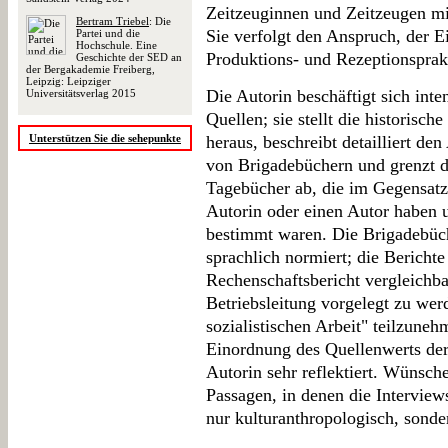
Zeitzeuginnen und Zeitzeugen mitt
Bertram Triebel
: Die
Sie verfolgt den Anspruch, der E
Partei und die
Hochschule. Eine
Produktions- und Rezeptionsprak
Geschichte der SED an
der Bergakademie Freiberg,
Leipzig: Leipziger
Die Autorin beschäftigt sich inte
Universitätsverlag 2015
Quellen; sie stellt die historis
Unterstützen Sie die sehepunkte
heraus, beschreibt detailliert d
von Brigadebüchern und grenzt di
Tagebücher ab, die im Gegensatz
Autorin oder einen Autor haben u
bestimmt waren. Die Brigadebüch
sprachlich normiert; die Berichte
Rechenschaftsbericht vergleichbar
Betriebsleitung vorgelegt zu we
sozialistischen Arbeit" teilzune
Einordnung des Quellenwerts der 
Autorin sehr reflektiert. Wünsch
Passagen, in denen die Interviews
nur kulturanthropologisch, sonde