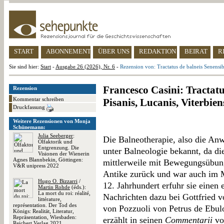
START
ABONNEMENT
ÜBER UNS
REDAKTION
BEIRAT
R
Sie sind hier:
Start
-
Ausgabe 26 (2026), Nr. 6
-
Rezension von: Tractatus de balneis Senensib
Francesco Casini: Tractatu
Rezension
Kommentar schreiben
Pisanis, Lucanis, Viterbie
Druckfassung
Weitere Rezensionen von Monja
Schünemann:
Julia Seeberger
:
Die Balneotherapie, also die A
Olfaktorik und
Entgrenzung. Die
unter Balneologie bekannt, da d
Visionen der Wienerin
Agnes Blannbekin, Göttingen:
mittlerweile mit Bewegungsübung
V&R unipress 2022
Antike zurück und war auch im Mi
Hugo O. Bizzarri
/
12. Jahrhundert erfuhr sie einen
Martin Rohde
(éds.):
La mort du roi: réalité,
Nachrichten dazu bei Gottfried v
littérature,
représentation. Der Tod des
von Pozzuoli von Petrus de Ebulo
Königs: Realität, Literatur,
Repräsentation, Wiesbaden:
erzählt in seinen
Commentarii
vo
Reichert Verlag 2021