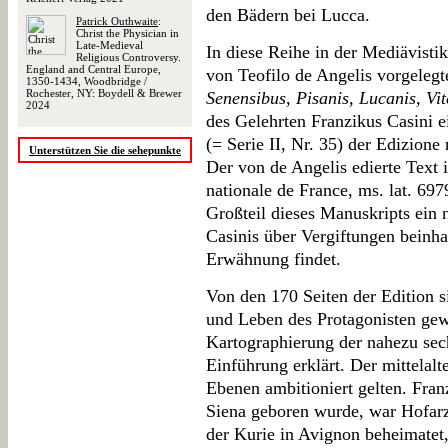
den Bädern bei Lucca.
Patrick Outhwaite
:
Christ the Physician in
Late-Medieval
In diese Reihe in der Mediävistik
Religious Controversy.
England and Central Europe,
von Teofilo de Angelis vorgelegt
1350-1434, Woodbridge /
Rochester, NY: Boydell & Brewer
Senensibus, Pisanis, Lucanis, Vi
2024
des Gelehrten Franzikus Casini e
(= Serie II, Nr. 35) der Edizione n
Unterstützen Sie die sehepunkte
Der von de Angelis edierte Text i
nationale de France, ms. lat. 697
Großteil dieses Manuskripts ein 
Casinis über Vergiftungen beinhal
Erwähnung findet.
Von den 170 Seiten der Edition 
und Leben des Protagonisten gew
Kartographierung der nahezu se
Einführung erklärt. Der mittelalt
Ebenen ambitioniert gelten. Fran
Siena geboren wurde, war Hofarzt
der Kurie in Avignon beheimatet