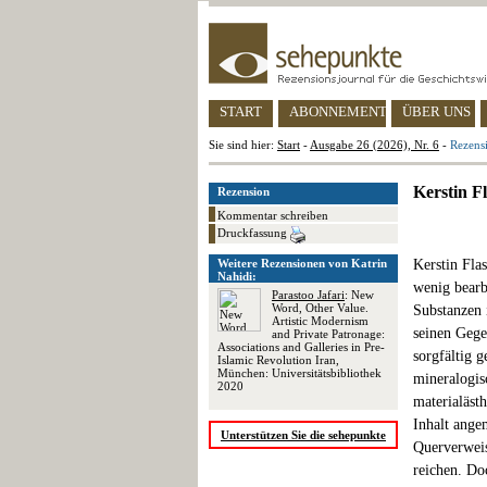
START
ABONNEMENT
ÜBER UNS
Sie sind hier:
Start
-
Ausgabe 26 (2026), Nr. 6
-
Rezensi
Kerstin F
Rezension
Kommentar schreiben
Druckfassung
Weitere Rezensionen von Katrin
Kerstin Fla
Nahidi:
wenig bearb
Parastoo Jafari
: New
Word, Other Value.
Substanzen 
Artistic Modernism
seinen Gege
and Private Patronage:
Associations and Galleries in Pre-
sorgfältig 
Islamic Revolution Iran,
München: Universitätsbibliothek
mineralogis
2020
materialäst
Inhalt ange
Unterstützen Sie die sehepunkte
Querverweis
reichen. Do