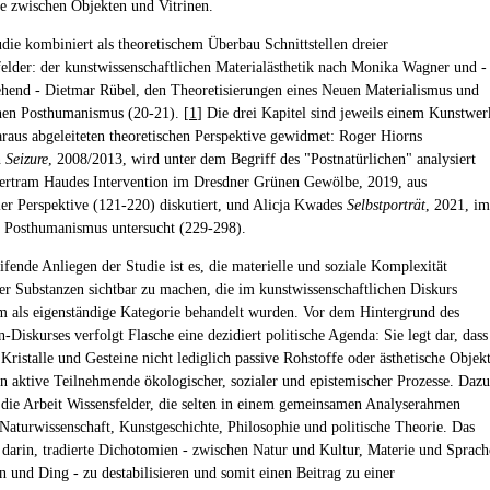
e zwischen Objekten und Vitrinen.
udie kombiniert als theoretischem Überbau Schnittstellen dreier
elder: der kunstwissenschaftlichen Materialästhetik nach Monika Wagner und -
hend - Dietmar Rübel, den Theoretisierungen eines Neuen Materialismus und
hen Posthumanismus (20-21). [
1
] Die drei Kapitel sind jeweils einem Kunstwer
araus abgeleiteten theoretischen Perspektive gewidmet: Roger Hiorns
n
Seizure
, 2008/2013, wird unter dem Begriff des "Postnatürlichen" analysiert
ertram Haudes Intervention im Dresdner Grünen Gewölbe, 2019, aus
ler Perspektive (121-220) diskutiert, und Alicja Kwades
Selbstporträt
, 2021, im
 Posthumanismus untersucht (229-298).
ifende Anliegen der Studie ist es, die materielle und soziale Komplexität
er Substanzen sichtbar zu machen, die im kunstwissenschaftlichen Diskurs
m als eigenständige Kategorie behandelt wurden. Vor dem Hintergrund des
Diskurses verfolgt Flasche eine dezidiert politische Agenda: Sie legt dar, dass
Kristalle und Gesteine nicht lediglich passive Rohstoffe oder ästhetische Objek
rn aktive Teilnehmende ökologischer, sozialer und epistemischer Prozesse. Dazu
 die Arbeit Wissensfelder, die selten in einem gemeinsamen Analyserahmen
 Naturwissenschaft, Kunstgeschichte, Philosophie und politische Theorie. Das
t darin, tradierte Dichotomien - zwischen Natur und Kultur, Materie und Sprach
n und Ding - zu destabilisieren und somit einen Beitrag zu einer