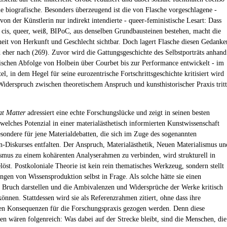
wie biografische. Besonders überzeugend ist die von Flasche vorgeschlagene -
von der Künstlerin nur indirekt intendierte - queer-feministische Lesart: Dass
, cis, queer, weiß, BIPoC, aus denselben Grundbausteinen bestehen, macht die
heit von Herkunft und Geschlecht sichtbar. Doch lagert Flasche diesen Gedanke
 eher nach (269). Zuvor wird die Gattungsgeschichte des Selbstporträts anhand
ischen Abfolge von Holbein über Courbet bis zur Performance entwickelt - im
el, in dem Hegel für seine eurozentrische Fortschrittsgeschichte kritisiert wird
Widerspruch zwischen theoretischem Anspruch und kunsthistorischer Praxis tritt
at Matter
adressiert eine echte Forschungslücke und zeigt in seinen besten
elches Potenzial in einer materialästhetisch informierten Kunstwissenschaft
besondere für jene Materialdebatten, die sich im Zuge des sogenannten
-Diskurses entfalten. Der Anspruch, Materialästhetik, Neuen Materialismus un
mus zu einem kohärenten Analyserahmen zu verbinden, wird strukturell in
löst. Postkoloniale Theorie ist kein rein thematisches Werkzeug, sondern stellt
ngen von Wissensproduktion selbst in Frage. Als solche hätte sie einen
 Bruch darstellen und die Ambivalenzen und Widersprüche der Werke kritisch
önnen. Stattdessen wird sie als Referenzrahmen zitiert, ohne dass ihre
en Konsequenzen für die Forschungspraxis gezogen werden. Denn diese
n wären folgenreich: Was dabei auf der Strecke bleibt, sind die Menschen, die