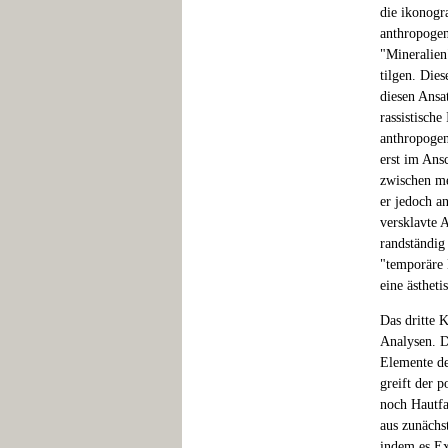
die ikonogra
anthropogen
"Mineralien
tilgen. Dies
diesen Ansa
rassistisch
anthropogen
erst im Ans
zwischen me
er jedoch a
versklavte A
randständig
"temporäre 
eine ästheti
Das dritte 
Analysen. 
Elemente de
greift der 
noch Hautfa
aus zunächs
indem es Ex