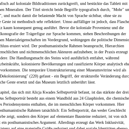
fisch auf koloniale Bildtraditionen zurückgreift, und bestückte das Tablett mit
en Mineralien. Der Titel streicht beide Begriffe typografisch durch, "Mohr" u
", und macht damit die belastende Macht von Sprache sichtbar, ohne sie zu
e Geste ist methodisch sehr reflektiert. Umso auffälliger ist jedoch, dass Flasch
tz kaum konsequent genug ausführt. Bevor die koloniale Provenienz und die
e Ikonografie der Trägerfigur zur Sprache kommen, stehen Beschreibungen der
en Materialeigenschaften im Vordergrund, wohingegen die politische Dimensi
chluss eruiert wird. Der posthumanistische Rahmen beansprucht, Hierarchien
nschlichen und nichtmenschlichen Akteuren aufzuheben; in der Praxis erzeugt
ndere. Die Handlungsmacht des Steins wird ausführlich entfaltet, während
rbeitskräfte, kolonisierte Bevölkerungen und rassifizierte Körper analytisch eh
 vorkommen. Die temporäre Umstrukturierung einer Museumsvitrine wird als
Dekolonisierung" (220) gefasst - ein Begriff, der strukturelle Veränderung dur
sche Geste ersetzt und das Museum letztlich unberührt lässt.
Kapitel, das sich mit Alicja Kwades
Selbstporträt
befasst, ist das stärkste der drei
Das
Selbstporträt
besteht aus einem Wandbild aus 24 Glasphiolen, die chemisch
s Periodensystems enthalten, die im menschlichen Körper vorkommen. Hier
posthumanistische Rahmen tatsächlich: Ein Selbstporträt, das weder Geschlecht
rbe zeigt, sondern den Körper auf elementare Bausteine reduziert, ist von sich
t ein posthumanistisches Argument. Allerdings erzeugt das Werk Inklusivität,
istenz auf eine materielle Größe reduziert und dabei soziale Identitäten ebenso