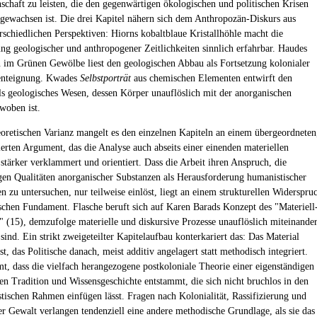
schaft zu leisten, die den gegenwärtigen ökologischen und politischen Krisen
gewachsen ist. Die drei Kapitel nähern sich dem Anthropozän-Diskurs aus
erschiedlichen Perspektiven: Hiorns kobaltblaue Kristallhöhle macht die
ng geologischer und anthropogener Zeitlichkeiten sinnlich erfahrbar. Haudes
n im Grünen Gewölbe liest den geologischen Abbau als Fortsetzung kolonialer
enteignung. Kwades
Selbstporträt
aus chemischen Elementen entwirft den
s geologisches Wesen, dessen Körper unauflöslich mit der anorganischen
woben ist.
heoretischen Varianz mangelt es den einzelnen Kapiteln an einem übergeordneten
ierten Argument, das die Analyse auch abseits einer einenden materiellen
 stärker verklammert und orientiert. Dass die Arbeit ihren Anspruch, die
en Qualitäten anorganischer Substanzen als Herausforderung humanistischer
n zu untersuchen, nur teilweise einlöst, liegt an einem strukturellen Widerspru
chen Fundament. Flasche beruft sich auf Karen Barads Konzept des "Materiell
" (15), demzufolge materielle und diskursive Prozesse unauflöslich miteinande
sind. Ein strikt zweigeteilter Kapitelaufbau konterkariert das: Das Material
, das Politische danach, meist additiv angelagert statt methodisch integriert.
, dass die vielfach herangezogene postkoloniale Theorie einer eigenständigen
len Tradition und Wissensgeschichte entstammt, die sich nicht bruchlos in den
tischen Rahmen einfügen lässt. Fragen nach Kolonialität, Rassifizierung und
er Gewalt verlangen tendenziell eine andere methodische Grundlage, als sie das