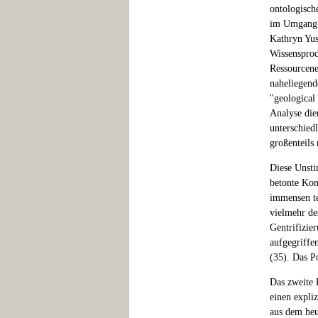
ontologisch
im Umgang m
Kathryn Yus
Wissensprod
Ressourcene
naheliegend
"geological
Analyse die
unterschied
großenteils
Diese Unsti
betonte Kon
immensen t
vielmehr de
Gentrifizie
aufgegriffen
(35). Das P
Das zweite 
einen expli
aus dem heu