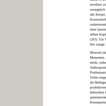
nivelliert 
wenngleich 
alle Körper
Konstruiert
resümierend
einer kanon
selben Kapit
(263). Ein 
hier zutage.
Minerals th
Momenten, w
steckt, ins
Anthropozän
Posthumanis
Teilen einge
die Bedingu
produktiven
beleuchten k
epistemisch
Konsequenze