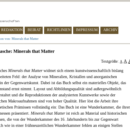
REDAKTION
BEIRAT
RICHTLINIEN
IMPRESSUM
ARCHIV
on von: Minerals that Matter
lasche: Minerals that Matter
A
Textgröße:
A
sches
Minerals that Matter
widmet sich einem kunstwissenschaftlich bislang
eiteten Feld: der Analyse von Mineralien, Kristallen und anorganischen
in der Gegenwartskunst. Dabei ist das Buch selbst ein materielles Objekt, das
nstand ernst nimmt. Layout und Abbildungsqualität sind außergewöhnlich
gestaltet und die Reproduktionen der analysierten Kunstwerke sowie der
chen Makroaufnahmen sind von hoher Qualität. Hier löst die Arbeit ihre
hetischen Prämissen vollständig ein: Das Buch ist eine Wunderkammer, die ihre
messen präsentiert.
Minerals that Matter
ist reich an Material und historischen
en, die von der Wunderkammer des 16. Jahrhunderts bis zur Gegenwart
ch wie in einer frühneuzeitlichen Wunderkammer fehlen an einigen Stellen