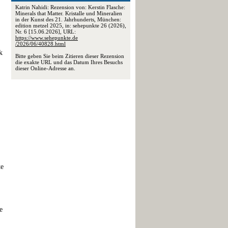
Katrin Nahidi: Rezension von: Kerstin Flasche:
Minerals that Matter. Kristalle und Mineralien
in der Kunst des 21. Jahrhunderts, München:
edition metzel 2025, in: sehepunkte 26 (2026),
Nr. 6 [15.06.2026], URL:
https://www.sehepunkte.de
/2026/06/40828.html
k
Bitte geben Sie beim Zitieren dieser Rezension
die exakte URL und das Datum Ihres Besuchs
dieser Online-Adresse an.
te
e