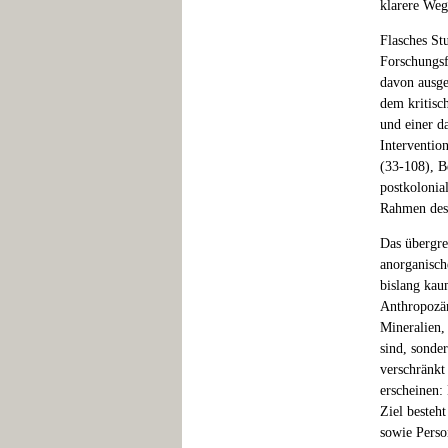
klarere Weg
Flasches St
Forschungsf
davon ausge
dem kritisc
und einer d
Interventio
(33-108), B
postkolonia
Rahmen des
Das übergre
anorganisch
bislang kau
Anthropozän-
Mineralien, 
sind, sonde
verschränkt
erscheinen:
Ziel besteh
sowie Perso