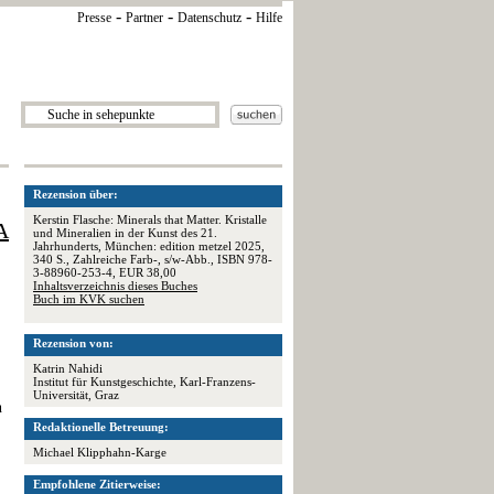
-
-
-
Presse
Partner
Datenschutz
Hilfe
Rezension über:
Kerstin Flasche: Minerals that Matter. Kristalle
A
und Mineralien in der Kunst des 21.
Jahrhunderts, München: edition metzel 2025,
340 S., Zahlreiche Farb-, s/w-Abb., ISBN 978-
3-88960-253-4, EUR 38,00
Inhaltsverzeichnis dieses Buches
Buch im KVK suchen
Rezension von:
Katrin Nahidi
Institut für Kunstgeschichte, Karl-Franzens-
Universität, Graz
n
Redaktionelle Betreuung:
Michael Klipphahn-Karge
Empfohlene Zitierweise: