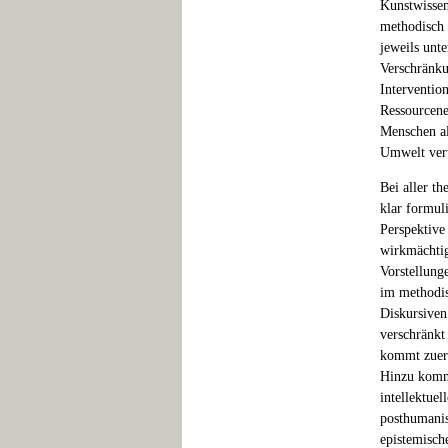
Kunstwissen
methodisch 
jeweils unt
Verschränku
Interventio
Ressourcen
Menschen al
Umwelt ver
Bei aller t
klar formul
Perspektive
wirkmächtig
Vorstellunge
im methodis
Diskursiven
verschränkt 
kommt zuerst
Hinzu kommt
intellektuel
posthumanis
epistemisch