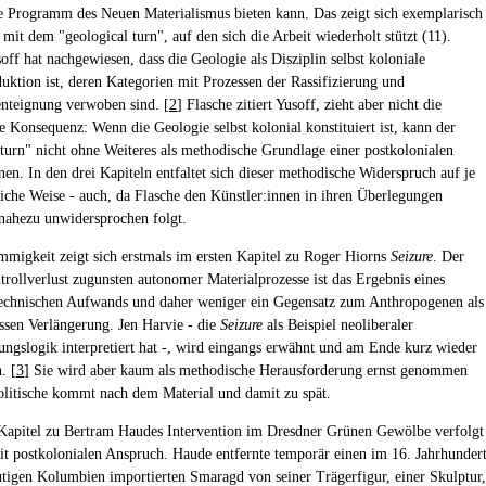
e Programm des Neuen Materialismus bieten kann. Das zeigt sich exemplarisch
it dem "geological turn", auf den sich die Arbeit wiederholt stützt (11).
off hat nachgewiesen, dass die Geologie als Disziplin selbst koloniale
uktion ist, deren Kategorien mit Prozessen der Rassifizierung und
nteignung verwoben sind. [
2
] Flasche zitiert Yusoff, zieht aber nicht die
e Konsequenz: Wenn die Geologie selbst kolonial konstituiert ist, kann der
 turn" nicht ohne Weiteres als methodische Grundlage einer postkolonialen
nen. In den drei Kapiteln entfaltet sich dieser methodische Widerspruch auf je
liche Weise - auch, da Flasche den Künstler:innen in ihren Überlegungen
 nahezu unwidersprochen folgt.
mmigkeit zeigt sich erstmals im ersten Kapitel zu Roger Hiorns
Seizure
. Der
trollverlust zugunsten autonomer Materialprozesse ist das Ergebnis eines
echnischen Aufwands und daher weniger ein Gegensatz zum Anthropogenen als
ssen Verlängerung. Jen Harvie - die
Seizure
als Beispiel neoliberaler
rungslogik interpretiert hat -, wird eingangs erwähnt und am Ende kurz wieder
. [
3
] Sie wird aber kaum als methodische Herausforderung ernst genommen
olitische kommt nach dem Material und damit zu spät.
Kapitel zu Bertram Haudes Intervention im Dresdner Grünen Gewölbe verfolgt
zit postkolonialen Anspruch. Haude entfernte temporär einen im 16. Jahrhunder
tigen Kolumbien importierten Smaragd von seiner Trägerfigur, einer Skulptur,