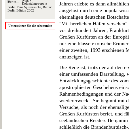
(Hgg.):
Jahren erlebte es dann allmählic
Kolonialmetropole
Berlin. Eine Spurensuche, Berlin:
ausgelöst durch eine populärwiss
Berlin Edition 2002
ehemaligen deutschen Botschafte
"Mit herrlichen Häfen versehen"
Unterstützen Sie die sehepunkte
vor dreihundert Jahren, Frankfur
Großen Kurfürten an der Europäi
nur eine blasse exotische Erinneru
einer zweiten, 1993 erschienen 
anzuzeigen ist.
Die Rede ist, trotz der auf den e
einer umfassenden Darstellung, 
Entwicklungsgeschichte des vom 
apostrophierten Geschehens einsc
Rahmenbedingungen und der Nac
wiedererweckt. Sie beginnt mit d
Versuche, als noch der ehemalig
Großen Kurfürsten beriet, und fä
seeländischen Reeders Benjamin 
schließlich die Brandenburgisc