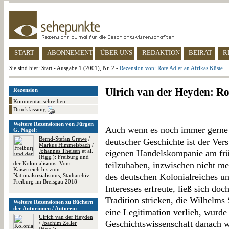
START
ABONNEMENT
ÜBER UNS
REDAKTION
BEIRAT
R
Sie sind hier:
Start
-
Ausgabe 1 (2001), Nr. 2
-
Rezension von: Rote Adler an Afrikas Küste
Ulrich van der Heyden: Ro
Rezension
Kommentar schreiben
Druckfassung
Weitere Rezensionen von Jürgen
Auch wenn es noch immer gerne b
G. Nagel:
Bernd-Stefan Grewe
/
deutscher Geschichte ist der Ver
Markus Himmelsbach
/
Johannes Theisen
et al.
eigenen Handelskompanie am frü
(Hgg.): Freiburg und
der Kolonialismus. Vom
teilzuhaben, inzwischen nicht m
Kaiserreich bis zum
des deutschen Kolonialreiches un
Nationalsozialismus, Stadtarchiv
Freiburg im Breisgau 2018
Interesses erfreute, ließ sich doc
Tradition stricken, die Wilhelms
Weitere Rezensionen zu Büchern
der Autorinnen / Autoren:
eine Legitimation verlieh, wurde
Ulrich van der Heyden
Geschichtswissenschaft danach w
/
Joachim Zeller