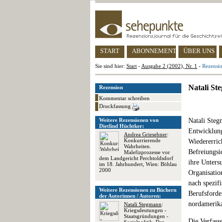
START
ABONNEMENT
ÜBER UNS
Sie sind hier:
Start
-
Ausgabe 2 (2002), Nr. 1
-
Rezensio
Natali St
Rezension
Kommentar schreiben
Druckfassung
Weitere Rezensionen von
Natali Steg
Dietlind Hüchtker:
Entwicklun
Andrea Griesebner
:
Konkurrierende
Wiedererric
Wahrheiten.
Befreiungsi
Malefizprozesse vor
dem Landgericht Perchtoldsdorf
ihre Unters
im 18. Jahrhundert, Wien: Böhlau
2000
Organisatio
nach spezif
Weitere Rezensionen zu Büchern
Berufsforde
der Autorinnen / Autoren:
nordamerik
Natali Stegmann
:
Kriegsdeutungen -
Staatsgründungen -
Die Verfass