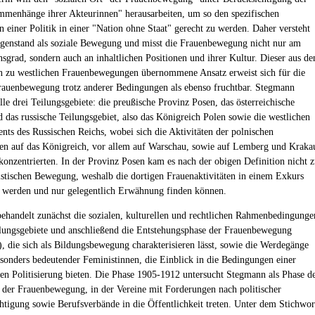
menhänge ihrer Akteurinnen" herausarbeiten, um so den spezifischen
 einer Politik in einer "Nation ohne Staat" gerecht zu werden. Daher versteht
egenstand als soziale Bewegung und misst die Frauenbewegung nicht nur am
nsgrad, sondern auch an inhaltlichen Positionen und ihrer Kultur. Dieser aus de
 zu westlichen Frauenbewegungen übernommene Ansatz erweist sich für die
rauenbewegung trotz anderer Bedingungen als ebenso fruchtbar. Stegmann
lle drei Teilungsgebiete: die preußische Provinz Posen, das österreichische
d das russische Teilungsgebiet, also das Königreich Polen sowie die westlichen
ts des Russischen Reichs, wobei sich die Aktivitäten der polnischen
en auf das Königreich, vor allem auf Warschau, sowie auf Lemberg und Kraka
 konzentrierten. In der Provinz Posen kam es nach der obigen Definition nicht 
istischen Bewegung, weshalb die dortigen Frauenaktivitäten in einem Exkurs
 werden und nur gelegentlich Erwähnung finden können.
behandelt zunächst die sozialen, kulturellen und rechtlichen Rahmenbedingunge
ilungsgebiete und anschließend die Entstehungsphase der Frauenbewegung
, die sich als Bildungsbewegung charakterisieren lässt, sowie die Werdegänge
esonders bedeutender Feministinnen, die Einblick in die Bedingungen einer
hen Politisierung bieten. Die Phase 1905-1912 untersucht Stegmann als Phase d
der Frauenbewegung, in der Vereine mit Forderungen nach politischer
htigung sowie Berufsverbände in die Öffentlichkeit treten. Unter dem Stichwor