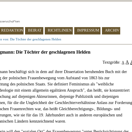
REDAKTION
BEIRAT
RICHTLINIEN
IMPRESSUM
ARCHIV
n von: Die Töchter der geschlagenen Helden
egmann: Die Töchter der geschlagenen Helden
A
Textgröße:
A
mann beschäftigt sich in dem auf ihrer Dissertation beruhenden Buch mit der
g der polnischen Frauenbewegung vom Aufstand von 1863 bis zur
htung des polnischen Staats. Sie definiert Feminismus als "weibliche
deologie mit einem allgemein egalitären Anspruch", das heißt, sie konzentriert
uchung auf diejenigen Akteurinnen, diejenige Publizistik und diejenigen
nen, für die die Ungleichheit der Geschlechterverhältnisse Anlass zur Forderun
ischen Frauenrechten war, das heißt Gleichberechtigungs-, Bildungs- und
rungen, wie sie für das 19. Jahrhundert auch in anderen europäischen und
anischen Ländern kennzeichnend waren.
erin will den "sozialen Ort" der Frauenbewegung "unter Berücksichtigung der