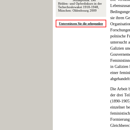
Sozialpolitik. Der
Helden- und Opferdiskurs in der
Lebenszusam
Tschechoslowakei 1918-1948,
München: Oldenbourg 2009
Bedingungen
sie ihren G
Unterstützen Sie die sehepunkte
Organisatio
Forschungen
polnische F
untersucht a
Galizien un
Gouvernemen
Feministinn
in Galizien
einer femin
abgehandelt
Die Arbeit 
der drei Te
(1890-1905)
einzelner b
feministisc
Formierung 
Gleichberec