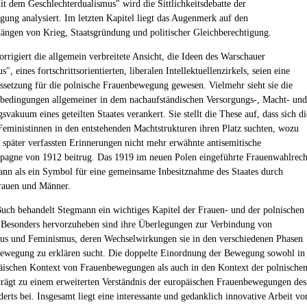
 dem Geschlechterdualismus" wird die Sittlichkeitsdebatte der
ung analysiert. Im letzten Kapitel liegt das Augenmerk auf den
gen von Krieg, Staatsgründung und politischer Gleichberechtigung.
rrigiert die allgemein verbreitete Ansicht, die Ideen des Warschauer
s", eines fortschrittsorientierten, liberalen Intellektuellenzirkels, seien eine
setzung für die polnische Frauenbewegung gewesen. Vielmehr sieht sie die
bedingungen allgemeiner in dem nachaufständischen Versorgungs-, Macht- und
svakuum eines geteilten Staates verankert. Sie stellt die These auf, dass sich di
Feministinnen in den entstehenden Machtstrukturen ihren Platz suchten, wozu
n später verfassten Erinnerungen nicht mehr erwähnte antisemitische
agne von 1912 beitrug. Das 1919 im neuen Polen eingeführte Frauenwahlrech
ann als ein Symbol für eine gemeinsame Inbesitznahme des Staates durch
rauen und Männer.
uch behandelt Stegmann ein wichtiges Kapitel der Frauen- und der polnischen
 Besonders hervorzuheben sind ihre Überlegungen zur Verbindung von
us und Feminismus, deren Wechselwirkungen sie in den verschiedenen Phasen
ewegung zu erklären sucht. Die doppelte Einordnung der Bewegung sowohl in
äischen Kontext von Frauenbewegungen als auch in den Kontext der polnische
trägt zu einem erweiterten Verständnis der europäischen Frauenbewegungen des
erts bei. Insgesamt liegt eine interessante und gedanklich innovative Arbeit vor