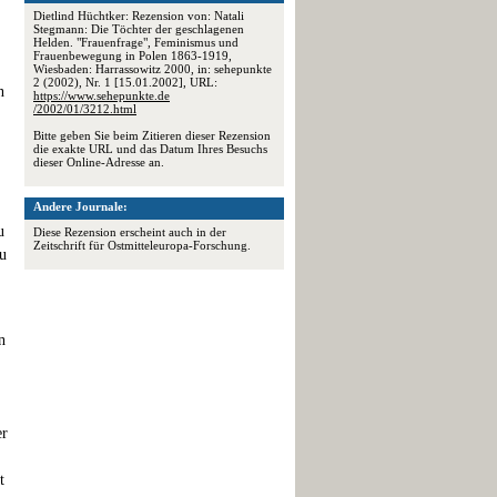
Dietlind Hüchtker: Rezension von: Natali
Stegmann: Die Töchter der geschlagenen
Helden. "Frauenfrage", Feminismus und
Frauenbewegung in Polen 1863-1919,
Wiesbaden: Harrassowitz 2000, in: sehepunkte
2 (2002), Nr. 1 [15.01.2002], URL:
n
https://www.sehepunkte.de
/2002/01/3212.html
Bitte geben Sie beim Zitieren dieser Rezension
die exakte URL und das Datum Ihres Besuchs
dieser Online-Adresse an.
Andere Journale:
u
Diese Rezension erscheint auch in der
Zeitschrift für Ostmitteleuropa-Forschung.
zu
n
er
t