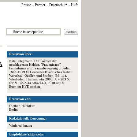
-
-
-
Presse
Partner
Datenschutz
Hilfe
Rezension über:
Natali Stegmann: Die Töchter der
A
geschlagenen Helden. "Frauenfrage",
Feminismus und Frauenbewegung in Polen
1863-1919 (= Deutsches Historisches Institut
Warschau. Quellen und Studien; Bd. 11),
Wiesbaden: Harrassowitz 2000, X + 283 S.,
ISBN 978-3-447-04244-4, EUR 46,00
Buch im KVK suchen
Rezension von:
Dietlind Hüchtker
g
Berlin
Redaktionelle Betreuung:
Winfried Irgang
Empfohlene Zitierweise: