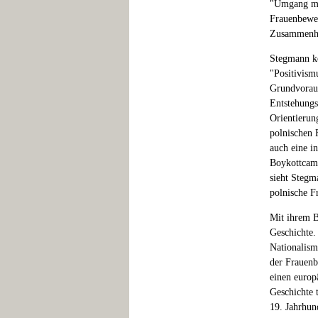
"Umgang mit
Frauenbeweg
Zusammenhän
Stegmann ko
"Positivismu
Grundvoraus
Entstehungs
Orientierung
polnischen 
auch eine i
Boykottcamp
sieht Stegm
polnische F
Mit ihrem B
Geschichte.
Nationalism
der Frauenb
einen europ
Geschichte 
19. Jahrhund